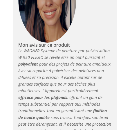
conventionnels
vendus, également les
non dilués en
seulement une étape
de travail Travail sans
effort sur les murs et
plafonds élevés et
rayon d'action
Mon avis sur ce produit
important grâce à la
Le WAGNER Système de peinture par pulvérisation
lance de pulvérisation
W 950 FLEXiO se révèle être un outil puissant et
pratique Aspiration
polyvalent
pour des projets de peinture ambitieux.
directement dans le
Avec sa capacité à pulvériser des peintures non
seau de produit – Plus
diluées et sa précision, il excelle autant sur de
besoin de transvaser
grandes surfaces que pour des tâches plus
ni de remplir.
minutieuses. L’appareil est particulièrement
efficace pour les plafonds
, offrant un gain de
temps substantiel par rapport aux méthodes
traditionnelles, tout en garantissant une
finition
de haute qualité
sans traces. Toutefois, son bruit
peut être dérangeant, et il nécessite une protection