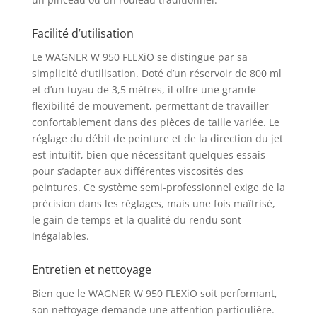
plafonds élevés et
rayon d'action
Facilité d’utilisation
important grâce à la
lance de pulvérisation
Le WAGNER W 950 FLEXiO se distingue par sa
pratique Aspiration
simplicité d’utilisation. Doté d’un réservoir de 800 ml
directement dans le
et d’un tuyau de 3,5 mètres, il offre une grande
seau de produit – Plus
flexibilité de mouvement, permettant de travailler
besoin de transvaser
confortablement dans des pièces de taille variée. Le
ni de remplir.
réglage du débit de peinture et de la direction du jet
est intuitif, bien que nécessitant quelques essais
pour s’adapter aux différentes viscosités des
peintures. Ce système semi-professionnel exige de la
précision dans les réglages, mais une fois maîtrisé,
le gain de temps et la qualité du rendu sont
inégalables.
Entretien et nettoyage
Bien que le WAGNER W 950 FLEXiO soit performant,
son nettoyage demande une attention particulière.