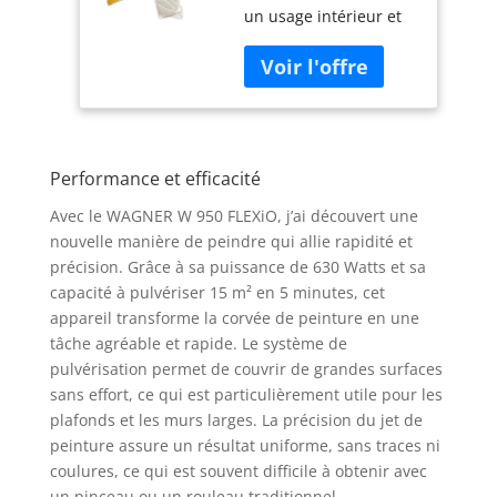
un usage intérieur et
dispersion/latex,
avec le second pistolet
vernis & lasures à
Standard fourni,
l'intérieur, 15 m²-5
également adapté aux
min, réservoir 800
laques, lasures,
ml, 630 W, tuyau
produits de protection
3,5 m
du bois et autres
Performance et efficacité
produits à base d'eau
ou de solvants Pour les
Avec le WAGNER W 950 FLEXiO, j’ai découvert une
projets de moyenne à
nouvelle manière de peindre qui allie rapidité et
très grande envergure
précision. Grâce à sa puissance de 630 Watts et sa
Technologie FLEXiO :
capacité à pulvériser 15 m² en 5 minutes, cet
Application avec un
appareil transforme la corvée de peinture en une
haut pouvoir couvrant
de tous les produits
tâche agréable et rapide. Le système de
conventionnels
pulvérisation permet de couvrir de grandes surfaces
vendus, également les
sans effort, ce qui est particulièrement utile pour les
non dilués en
plafonds et les murs larges. La précision du jet de
seulement une étape
peinture assure un résultat uniforme, sans traces ni
de travail Travail sans
coulures, ce qui est souvent difficile à obtenir avec
effort sur les murs et
un pinceau ou un rouleau traditionnel.