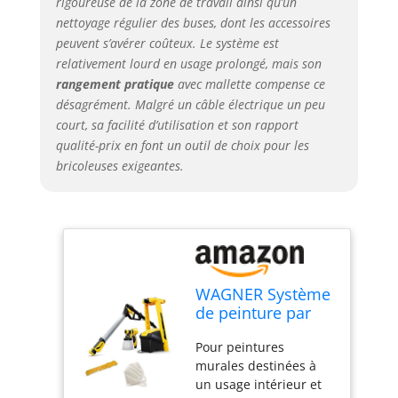
rigoureuse de la zone de travail ainsi qu’un
nettoyage régulier des buses, dont les accessoires
peuvent s’avérer coûteux. Le système est
relativement lourd en usage prolongé, mais son
rangement pratique
avec mallette compense ce
désagrément. Malgré un câble électrique un peu
court, sa facilité d’utilisation et son rapport
qualité-prix en font un outil de choix pour les
bricoleuses exigeantes.
WAGNER Système
de peinture par
pulvérisation W
Pour peintures
950 FLEXiO pour
murales destinées à
peintures à
un usage intérieur et
dispersion/latex,