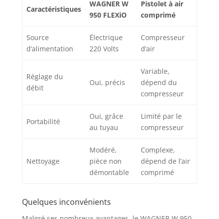
WAGNER W
Pistolet à air
Caractéristiques
950 FLEXiO
comprimé
Source
Électrique
Compresseur
d’alimentation
220 Volts
d’air
Variable,
Réglage du
Oui, précis
dépend du
débit
compresseur
Oui, grâce
Limité par le
Portabilité
au tuyau
compresseur
Modéré,
Complexe,
Nettoyage
pièce non
dépend de l’air
démontable
comprimé
Quelques inconvénients
Malgré ses nombreux avantages, le WAGNER W 950