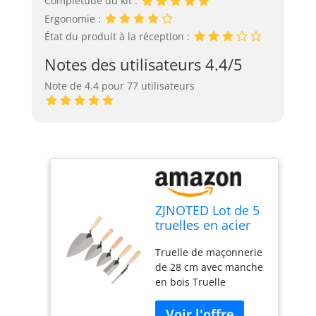
Complétude du kit :
Ergonomie :
État du produit à la réception :
Notes des utilisateurs 4.4/5
Note de 4.4 pour 77 utilisateurs
ZJNOTED Lot de 5
truelles en acier
au carbone avec
Truelle de maçonnerie
manche en bois,
de 28 cm avec manche
truelle de
en bois Truelle
maçonnerie,
pointue de 15,2 cm
truelle pointue,
avec manche en bois
truelle margée