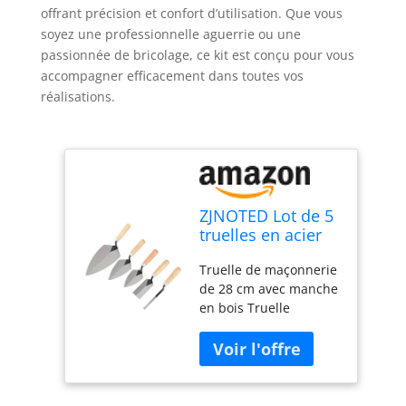
offrant précision et confort d’utilisation. Que vous
soyez une professionnelle aguerrie ou une
passionnée de bricolage, ce kit est conçu pour vous
accompagner efficacement dans toutes vos
réalisations.
ZJNOTED Lot de 5
truelles en acier
au carbone avec
Truelle de maçonnerie
manche en bois,
de 28 cm avec manche
truelle de
en bois Truelle
maçonnerie,
pointue de 15,2 cm
truelle pointue,
avec manche en bois
truelle margée
Truelle à marge avec
manche en bois
Truelle pointue avec