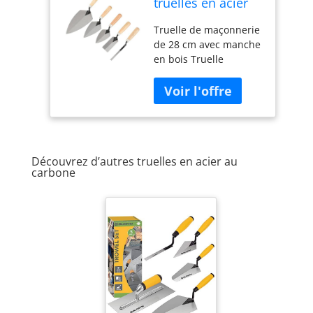
truelles en acier
au carbone avec
Truelle de maçonnerie
manche en bois,
de 28 cm avec manche
truelle de
en bois Truelle
maçonnerie,
pointue de 15,2 cm
truelle pointue,
avec manche en bois
truelle margée
Truelle à marge avec
manche en bois
Truelle pointue avec
manche en bois
Découvrez d’autres truelles en acier au
Matériau : acier au
carbone
carbone