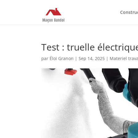
Constru
Test : truelle électriq
par
Éloi Granon
|
Sep 14, 2025
|
Materiel trav