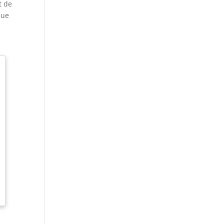
t de
que