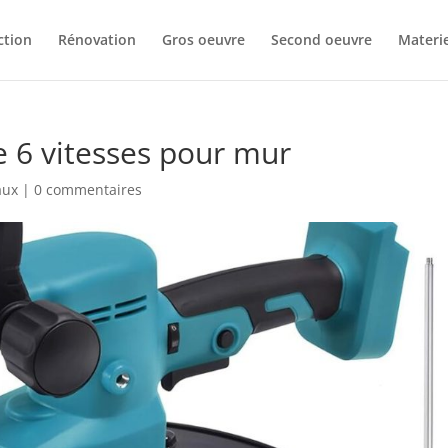
ction
Rénovation
Gros oeuvre
Second oeuvre
Materie
ue 6 vitesses pour mur
aux
|
0 commentaires