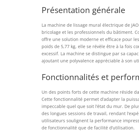
BL1
Présentation générale
uni
vit
de 
La machine de lissage mural électrique de JA
des
bricolage et les professionnels du bâtiment. Con
Des
offre une solution moderne et efficace pour le
et 
poids de 5,77 kg, elle se révèle être à la fois
bét
excessif. La machine se distingue par sa capac
rou
meu
ajoutant une polyvalence appréciable à son uti
bét
pla
Fonctionnalités et perfo
mél
out
Un des points forts de cette machine réside dan
tam
Cette fonctionnalité permet d’adapter la puissa
de 
gro
impeccable quel que soit l’état du mur. De plu
peu
des longues sessions de travail, rendant l’exp
utilisateurs soulignent la performance impress
de fonctionnalité que de facilité d’utilisation.