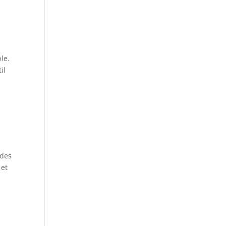
le.
il
,
 des
 et
s