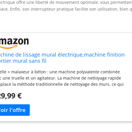
 électrique offre une liberté de mouvement optimale, vous permettan
ace. Enfin, son interrupteur pratique facilite son utilisation, bien 
chine de lissage mural électrique,machine finition
rtier mural sans fil
elle + malaxeur à béton : une machine polyvalente combinée
c une truelle et un agitateur. La machine de nettoyage rapide
place la méthode traditionnelle de nettoyage des murs, ce qui
met d'économiser du temps et des efforts. Retirez la plaque de
9,99 €
pillière et remplacez-la par la tête de mélange pour obtenir un
angeur. La force de mélange est importante, la vibration est
ble, le ciment est mélangé et le mastic est plus délicat.
patible avec toutes les batteries 18 V : cette truelle à béton
table sans fil est compatible avec toutes les batteries lithium-ion
V, telles que BL1815, BL1820, BL1830, BL1835, BL1840, BL1840B,