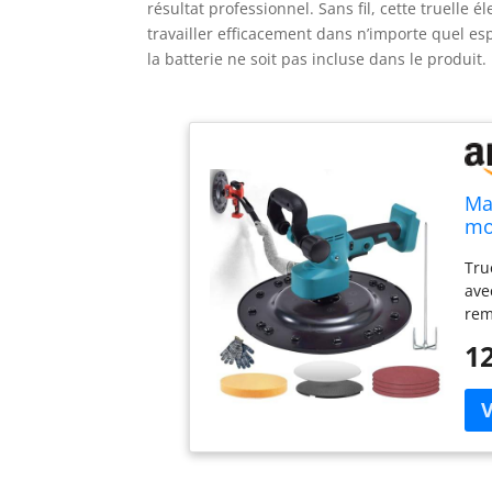
résultat professionnel. Sans fil, cette truelle
travailler efficacement dans n’importe quel esp
la batterie ne soit pas incluse dans le produit.
Ma
mo
Tru
ave
rem
per
12
ser
mél
fai
Com
por
18 