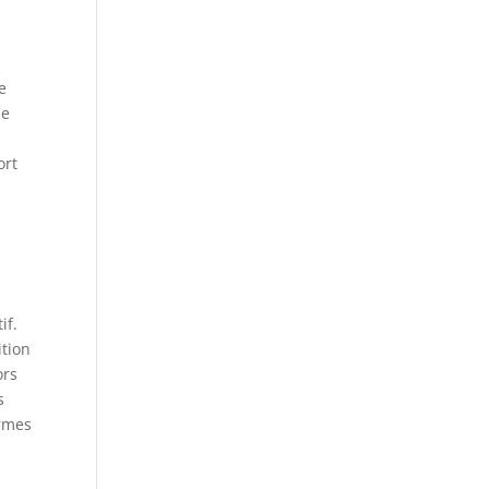
e
le
ort
if.
ition
ors
s
ermes