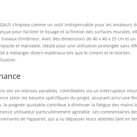
850, BL1860, BL1860B et plus encore. Remarque : nous vendons
quement des outils, les piles ne sont pas incluses. Réglage à 6
esses : la machine dispose d'un réglage à 6 vitesses, la plage est
80 à 600 tr/min, vous pouvez choisir la bonne vitesse en fonction
OGAUS s’impose comme un outil indispensable pour les amateurs d
 différentes conditions du mur, la construction est plus pratique.
çue pour faciliter le lissage et la finition des surfaces murales, el
ign à double poignée, réduit la fatigue de la main. Pelle à béton
s travaux d’intérieur. Avec des dimensions de 40 x 40 x 25 cm et un
fonction de mélange de béton -- Le colis comprend 1 pelle à
 compacte et maniable, idéale pour une utilisation prolongée sans eff
on, 1 plaque de support en boucle, 1 plaque de balayage dure, 1
ité à mélanger divers matériaux tels que le ciment et le mortier,
e éponge, 4 papiers de verre, 1 tige de mélange, 1 disque de
lage, 1 paire de gants. Lorsque vous devez mélanger du
lisation.
on/mortier/peinture/boue/plâtre, il vous suffit de retirer la
que arrière de la boucle et de la remplacer par la tige de
rmance
ange. Application : notre truelle à béton est équipée de trois
ils de polissage : tampon dur en plastique, tampon éponge et
s ses six vitesses variables, contrôlables via un interrupteur intuit
pon en fer, chacun étant applicable à la surface et à la fonction
nce selon les besoins spécifiques du projet, assurant ainsi une fin
différents matériaux. Du broyage et du compactage du sable
ssier au nivellement et au polissage du sable fin, cette machine
s, la poignée ajustable contribue à diminuer la fatigue des mains l
t tout réaliser et peut être largement utilisée pour le crépissage.
érience utilisateur particulièrement agréable. Les commentaires de
ionnante de l’appareil, qui a su dépasser leurs attentes tant en t