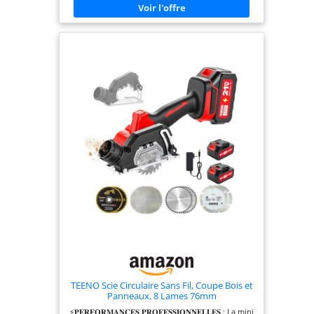
guide de coupe CutControl, trois éléments de rail
de guidage (de 35 cm chacun), lame Speedline
Wood (diamètre 190 mm), butée parallèle, carton
TEENO Scie Circulaire Sans Fil, Coupe Bois et
Panneaux, 8 Lames 76mm
⚡𝐏𝐄𝐑𝐅𝐎𝐑𝐌𝐀𝐍𝐂𝐄𝐒 𝐏𝐑𝐎𝐅𝐄𝐒𝐒𝐈𝐎𝐍𝐍𝐄𝐋𝐋𝐄𝐒 : La mini