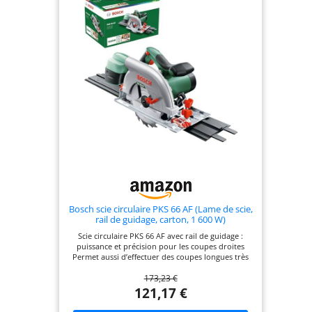
ajustement rapide qui se verrouille pour la
tranquillité d'esprit Le système de collecte de
poussière: équipé d'une sortie de poussière, qui
peut être connecté à l'aspirateur, réduire
efficacement la poussière et garder
l'environnement de travail soigné Ce que vous
obtiendrez: 1 * GALAX PRO Scies circulaires, 1 *
185mm 24-teeth TCT Lame de scie circulaire (Ne
peut être utilisé que pour scier du bois), 1 x clé
hexagonale, 1 * guide de déchirure, 1 * manuel
d'utilisation
Bosch scie circulaire PKS 66 AF (Lame de scie,
rail de guidage, carton, 1 600 W)
Scie circulaire PKS 66 AF avec rail de guidage :
puissance et précision pour les coupes droites
Permet aussi d’effectuer des coupes longues très
précises avec le rail de guidage fourni Travail
173,23 €
propre car 80 % des copeaux sont récupérés par
le boîtier CleanSystem fourni Accepte les lames de
121,17 €
scie circulaire avec un diamètre nominal de 190
mm Livré avec : PKS 66 AF, boîtier CleanSystem,