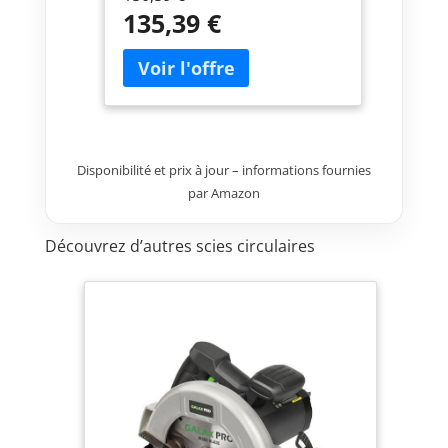
circulaire pas cher|scie
135,39 €
circulaire sans fil|achat scie
circulaire|scie circulaire 18
V|scie circulaire nue|scie
circulaire
neuve|DSS611Z|DSS611
Disponibilité et prix à jour – informations fournies
par Amazon
Découvrez d’autres scies circulaires