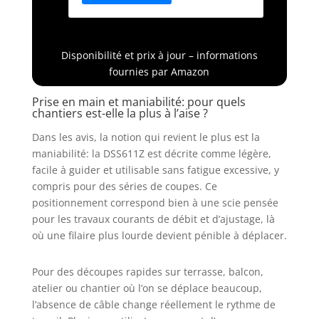
neuve|DSS611Z|DSS611
Disponibilité et prix à jour – informations
fournies par Amazon
Prise en main et maniabilité: pour quels
chantiers est-elle la plus à l’aise ?
Dans les avis, la notion qui revient le plus est la
maniabilité: la DSS611Z est décrite comme légère,
facile à guider et utilisable sans fatigue excessive, y
compris pour des séries de coupes. Ce
positionnement correspond bien à une scie pensée
pour les travaux courants de débit et d’ajustage, là
où une filaire plus lourde devient pénible à déplacer.
Pour des découpes rapides sur terrasse, balcon,
atelier ou chantier où l’on se déplace beaucoup,
l’absence de câble change réellement le rythme de