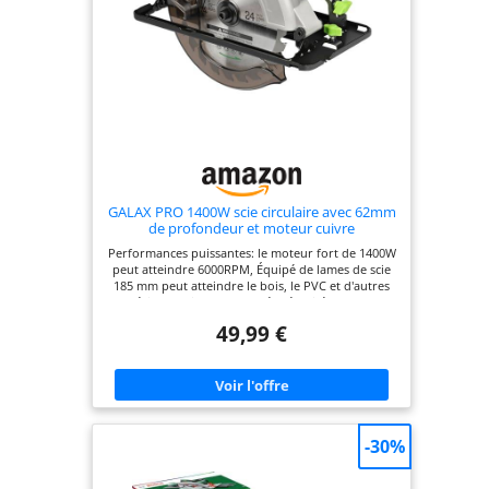
GALAX PRO 1400W scie circulaire avec 62mm
de profondeur et moteur cuivre
Performances puissantes: le moteur fort de 1400W
peut atteindre 6000RPM, Équipé de lames de scie
185 mm peut atteindre le bois, le PVC et d'autres
matériaux facilement coupés Sécurité et confort:
les commutateurs d'assurance doubles peuvent
49,99 €
éviter efficacement le danger causé par un
démarrage inattendu; La carte de protection en
plastique peut protéger efficacement les
utilisateurs; Coupure couverte en caoutchouc,
réduire les vibrations, augmenter le confort
Réglage de la profondeur de l'angle de coupe et
de biseau: profondeur et angle de coupe
-30%
librement réglable ， La profondeur de coupe
maximale à 90 degrés est de 62 mm et à 45 degrés,
il s'agit d'un guide d'angle de 48 mm et d'un