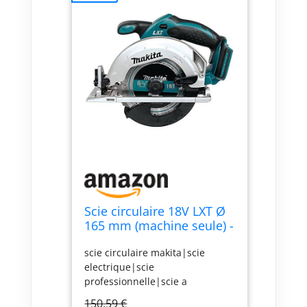
Scie circulaire 18V LXT Ø
165 mm (machine seule) -
MAKITA DSS611Z
scie circulaire makita|scie
electrique|scie
professionnelle|scie a
batterie|scie récipro|scie
150,59 €