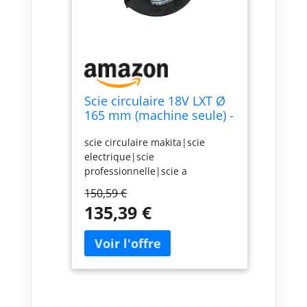
Scie circulaire 18V LXT Ø
165 mm (machine seule) -
MAKITA DSS611Z
scie circulaire makita|scie
electrique|scie
professionnelle|scie a
batterie|scie récipro|scie
150,59 €
circulaire pas cher|scie
135,39 €
circulaire sans fil|achat scie
circulaire|scie circulaire 18
V|scie circulaire nue|scie
circulaire
neuve|DSS611Z|DSS611