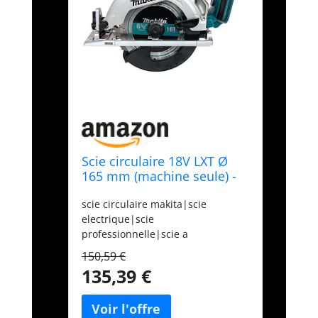
Scie circulaire 18V LXT Ø
165 mm (machine seule) -
MAKITA DSS611Z
scie circulaire makita|scie
electrique|scie
professionnelle|scie a
batterie|scie récipro|scie
150,59 €
circulaire pas cher|scie circulaire
135,39 €
sans fil|achat scie circulaire|scie
circulaire 18 V|scie circulaire
nue|scie circulaire