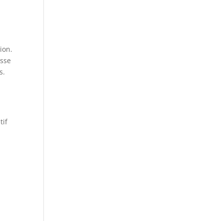
ion.
isse
s.
tif