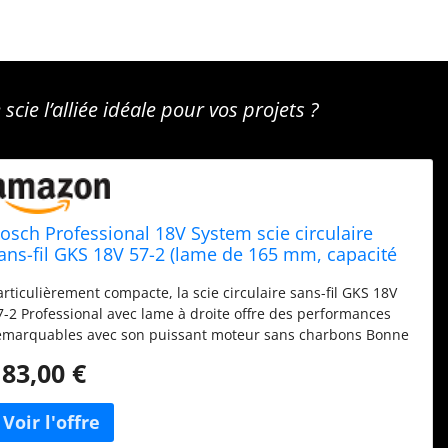
cie l’alliée idéale pour vos projets ?
osch Professional 18V System scie circulaire
ans-fil GKS 18V 57-2 (lame de 165 mm, capacité
e coupe de 57 mm)
articulièrement compacte, la scie circulaire sans-fil GKS 18V
7-2 Professional avec lame à droite offre des performances
emarquables avec son puissant moteur sans charbons Bonne
rotection de la santé de l’utilisateur grâce au raccord
183,00 €
’aspiration compatible avec tous les aspirateurs Bosch
rogression de travail rapide et autonomie maximale
MPShare : Les batteries et chargeurs sont entièrement
ompatibles avec le Professional 18V System Bosch et avec de