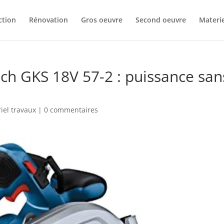
ction
Rénovation
Gros oeuvre
Second oeuvre
Materie
osch GKS 18V 57-2 : puissance san
iel travaux
|
0 commentaires