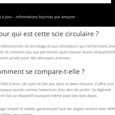
ombreux autres outils de l’Alliance multi-marques AMPShare.
ivré avec : GKS 18V 57-2
ix à jour – informations fournies par Amazon
ur qui est cette scie circulaire ?
professionnels du bricolage et aux utilisateurs qui recherchent une
 elle ne convient pas aux personnes ayant besoin d’une compatibilit
ouvent prisée pour des découpes précises.
comment se compare-t-elle ?
1900 tr/min, cet outil ne fait pas dans la demi-mesure. Il offre une
ravaux lourds comme l’extension d’un abri de jardin. Sa légèreté
en fait un dispositif puissant même pour des bois épais.
age simple et stable, garantissant que les angles restent bien défi
modèles concurrents.