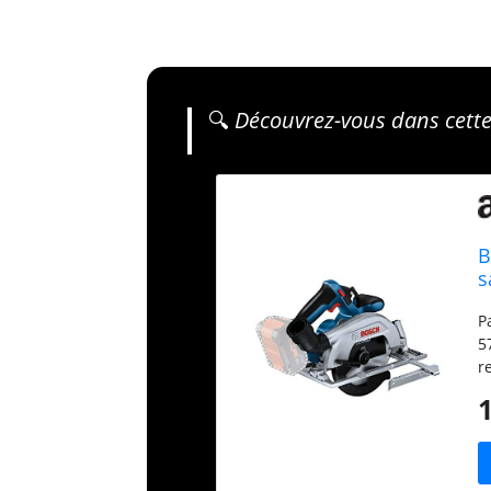
🔍
Découvrez-vous dans cette s
B
s
d
P
5
r
p
d
P
A
c