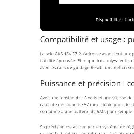
n
L
Disponibilité et pr
Compatibilité et usage : po
La scie GKS 18V 57-2 s’adresse avant tout aux 
fiabilité éprouvée. Bien que très polyvalente,
avec les rails de guidage Bosch, une option s
Puissance et précision : 
Avec une tension de 18 volts et une vitesse de 
capacité de coupe de 57 mm, idéale pour des t
combinée à une batterie de 5Ah, par exemple, 
Sa précision est accrue par un système de régl
durant l’utilisation, contrairement à d’autres 