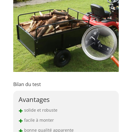
d'un transport sans
effort avec notre
remorque : votre
compagnon ultime
pour les travaux de
jardinage.
Bilan du test
Avantages
+
solide et robuste
+
facile à monter
+
bonne qualité apparente