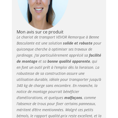
peut transporter
jusqu'à 340 kg
d'objets. L'épaisseur
des plaques latérales
est augmentée à 10
mm, et le
Mon avis sur ce produit
renforcement latéral
Le chariot de transport VEVOR Remorque à Benne
est doublement
Basculante est une solution
solide et robuste
pour
sécurisé. Cela
quiconque cherche à optimiser ses travaux de
améliore la capacité
jardinage. J’ai particulièrement apprécié sa
facilité
de charge globale tout
de montage
et sa
bonne qualité apparente
, qui
en empêchant
en font un outil prêt à l’emploi dès la livraison. La
efficacement la
robustesse de sa construction assure une
déformation.
utilisation durable, idéale pour transporter jusqu’à
Remorque de Grande
340 kg de charge sans encombre. En revanche, la
Capacité : Notre
notice de montage pourrait bénéficier
remorque à benne
basculante pour VTT
d’améliorations, et quelques
malfaçons
, comme
est équipée de garde-
l’absence de trous pour fixer certains panneaux,
corps sur trois côtés et
méritent d’être mentionnées. Malgré ces petits
peut contenir 0,34 m³
bémols, le rapport qualité-prix reste excellent, et la