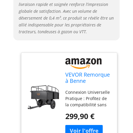
de déchets de jardin.
livraison rapide et soignée renforce l’impression
Ramassez plus de
globale de satisfaction. Avec un volume de
bois, de terre ou
déversement de 0,4 m³, ce produit se révèle être un
d'ordures en une
allié indispensable pour les propriétaires de
seule fois, réduisant
tracteurs, tondeuses à gazon ou VTT.
ainsi la nécessité de
déplacements
fréquents. Traitez vos
travaux de jardinage
en une seule fois
grâce à notre
remorque de grande
VEVOR Remorque
capacité. Déversement
à Benne
Flexible : Dites adieu à
Basculante
la fatigue de la
Connexion Universelle
Capacité de
manutention
Pratique : Profitez de
Charge 340 kg
manuelle. Notre
la compatibilité sans
Remorque
remorque pour VTT de
effort de notre
Utilitaire de Jardin
299,90 €
jardin est dotée d'une
remorque à benne
Robuste avec
fonction de vidange
basculante. Pas besoin
Côtés Amovibles
conviviale, qui vous
d'outils spéciaux : il
Chariot de
permet d'évacuer