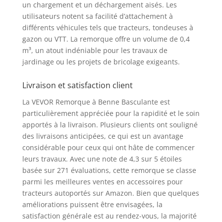
un chargement et un déchargement aisés. Les
fréquents. Traitez vos
utilisateurs notent sa facilité d’attachement à
travaux de jardinage
différents véhicules tels que tracteurs, tondeuses à
en une seule fois
grâce à notre
gazon ou VTT. La remorque offre un volume de 0,4
remorque de grande
m³, un atout indéniable pour les travaux de
capacité. Déversement
jardinage ou les projets de bricolage exigeants.
Flexible : Dites adieu à
la fatigue de la
Livraison et satisfaction client
manutention
manuelle. Notre
La VEVOR Remorque à Benne Basculante est
remorque pour VTT de
particulièrement appréciée pour la rapidité et le soin
jardin est dotée d'une
apportés à la livraison. Plusieurs clients ont souligné
fonction de vidange
des livraisons anticipées, ce qui est un avantage
conviviale, qui vous
considérable pour ceux qui ont hâte de commencer
permet d'évacuer
leurs travaux. Avec une note de 4,3 sur 5 étoiles
rapidement les débris
basée sur 271 évaluations, cette remorque se classe
d'une simple traction
parmi les meilleures ventes en accessoires pour
manuelle ou d'un pas
tracteurs autoportés sur Amazon. Bien que quelques
de pied et d'une
améliorations puissent être envisagées, la
ouverture rapide de la
porte arrière. Le travail
satisfaction générale est au rendez-vous, la majorité