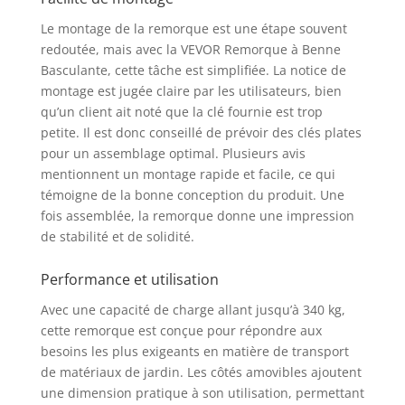
renforcement latéral
est doublement
Le montage de la remorque est une étape souvent
sécurisé. Cela
redoutée, mais avec la VEVOR Remorque à Benne
améliore la capacité
Basculante, cette tâche est simplifiée. La notice de
de charge globale tout
montage est jugée claire par les utilisateurs, bien
en empêchant
qu’un client ait noté que la clé fournie est trop
efficacement la
petite. Il est donc conseillé de prévoir des clés plates
déformation.
Remorque de Grande
pour un assemblage optimal. Plusieurs avis
Capacité : Notre
mentionnent un montage rapide et facile, ce qui
remorque à benne
témoigne de la bonne conception du produit. Une
basculante pour VTT
fois assemblée, la remorque donne une impression
est équipée de garde-
de stabilité et de solidité.
corps sur trois côtés et
peut contenir 0,34 m³
Performance et utilisation
de déchets de jardin.
Ramassez plus de
Avec une capacité de charge allant jusqu’à 340 kg,
bois, de terre ou
cette remorque est conçue pour répondre aux
d'ordures en une
besoins les plus exigeants en matière de transport
seule fois, réduisant
de matériaux de jardin. Les côtés amovibles ajoutent
ainsi la nécessité de
une dimension pratique à son utilisation, permettant
déplacements