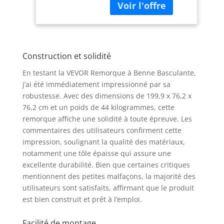
d'outils spéciaux : il
Chariot de
suffit de connecter le
Transport à
chariot à vos tracteurs,
Déversement 0,34
tondeuses à gazon,
m³​ pour Tracteur,
VTT, UTV, et bien plus
Tondeuse à
Construction et solidité
encore. Transformez
Gazon, VTT
votre travail de
En testant la VEVOR Remorque à Benne Basculante,
transport en un jeu
j’ai été immédiatement impressionné par sa
d'enfant. Assistant de
robustesse. Avec des dimensions de 199,9 x 76,2 x
Transport Efficace :
76,2 cm et un poids de 44 kilogrammes, cette
Contrairement à la
remorque affiche une solidité à toute épreuve. Les
plupart des
remorques à benne
commentaires des utilisateurs confirment cette
basculante, cette
impression, soulignant la qualité des matériaux,
remorque en métal
notamment une tôle épaisse qui assure une
peut transporter
excellente durabilité. Bien que certaines critiques
jusqu'à 340 kg
mentionnent des petites malfaçons, la majorité des
d'objets. L'épaisseur
utilisateurs sont satisfaits, affirmant que le produit
des plaques latérales
est bien construit et prêt à l’emploi.
est augmentée à 10
mm, et le
Facilité de montage