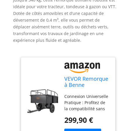
idéale pour votre tracteur, tondeuse à gazon ou VTT.
Dotée de côtés amovibles et d’une capacité de
déversement de 0,4 m³, elle vous permet de
déplacer aisément terre, outils ou déchets verts,
transformant vos travaux de jardinage en une
expérience plus fluide et agréable.
VEVOR Remorque
à Benne
Basculante
Connexion Universelle
Capacité de
Pratique : Profitez de
Charge 340 kg
la compatibilité sans
Remorque
effort de notre
Utilitaire de Jardin
299,90 €
remorque à benne
Robuste avec
basculante. Pas besoin
Côtés Amovibles