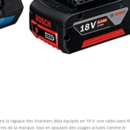
ns la logique des chantiers déjà équipés en 18 V: une radio sans-fi
eries de la marque, tout en ajoutant des usages actuels comme le