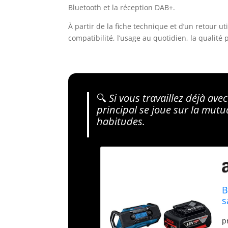
Bluetooth et la réception DAB+.
À partir de la fiche technique et d’un retour uti
compatibilité, l’usage au quotidien, la qualité 
🔍
Si vous travaillez déjà avec
principal se joue sur la mutu
habitudes.
B
s
B
p