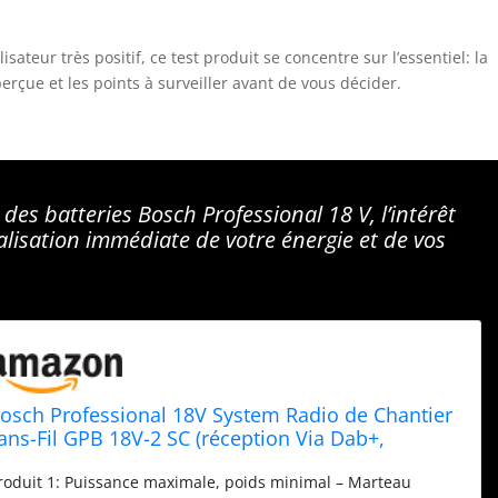
lisateur très positif, ce test produit se concentre sur l’essentiel: la
perçue et les points à surveiller avant de vous décider.
 des batteries Bosch Professional 18 V, l’intérêt
alisation immédiate de votre énergie et de vos
osch Professional 18V System Radio de Chantier
ans-Fil GPB 18V-2 SC (réception Via Dab+,
luetooth & Professional - Batterie GBA 1x5,0Ah
roduit 1: Puissance maximale, poids minimal – Marteau