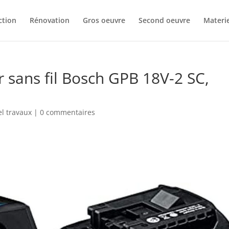
ction
Rénovation
Gros oeuvre
Second oeuvre
Materie
er sans fil Bosch GPB 18V-2 SC,
el travaux
|
0 commentaires