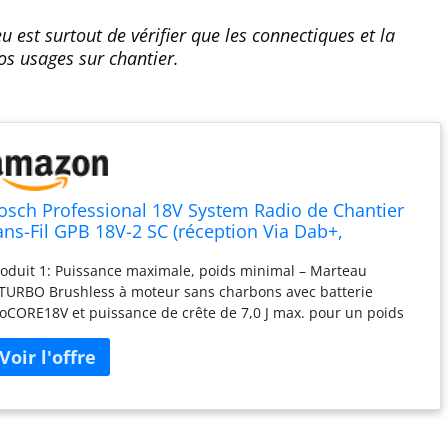
u est surtout de vérifier que les connectiques et la
os usages sur chantier.
osch Professional 18V System Radio de Chantier
ans-Fil GPB 18V-2 SC (réception Via Dab+,
luetooth & Professional - Batterie GBA 1x5,0Ah
oduit 1: Puissance maximale, poids minimal – Marteau
TURBO Brushless à moteur sans charbons avec batterie
oCORE18V et puissance de crête de 7,0 J max. pour un poids
 6,1 kg produit 1: Extrêmement évolué : interface utilisateur,
uetooth Connectivity, démarrage progressif et blocage de la
chette pour le burinage en continu produit 1: Conception
rticulièrement compacte : de par sa conception, ce marteau-
rforateur professionnel sans fil Bosch Professional est plus
mpact que tous les autres perforateurs sans fil SDS max