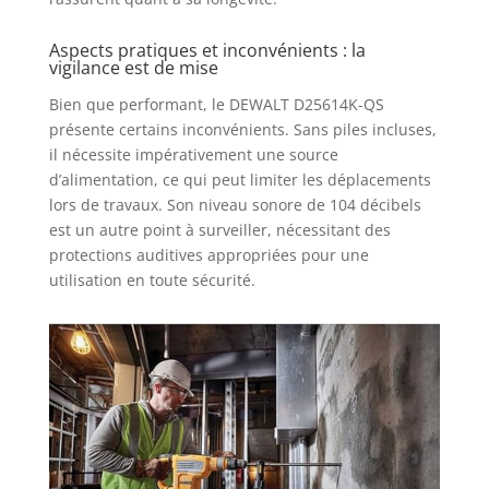
avec un coffret, il
est pratique pour
Aspects pratiques et inconvénients : la
le transport et le
vigilance est de mise
rangement,
Bien que performant, le DEWALT D25614K-QS
permettant une
organisation
présente certains inconvénients. Sans piles incluses,
optimale des
il nécessite impérativement une source
outils et
d’alimentation, ce qui peut limiter les déplacements
accessoires.
lors de travaux. Son niveau sonore de 104 décibels
ERGONOMIE -
est un autre point à surveiller, nécessitant des
Conçu pour un
protections auditives appropriées pour une
confort
utilisation en toute sécurité.
d'utilisation
maximal, ce
perforateur
burineur est
équipé d'une
poignée
ergonomique qui
réduit la fatigue
lors des longues