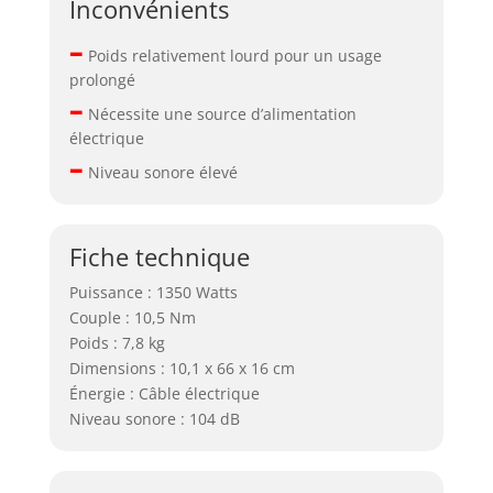
Inconvénients
chantiers. Sa
–
capacité à fournir
Poids relativement lourd pour un usage
une énergie
prolongé
d'impact élevée
–
Nécessite une source d’alimentation
fait de cet outil un
électrique
choix idéal pour
–
les professionnels
Niveau sonore élevé
du bâtiment et de
la construction,
offrant des
Fiche technique
performances
fiables et une
Puissance : 1350 Watts
durabilité
Couple : 10,5 Nm
exceptionnelle.
Poids : 7,8 kg
Dimensions : 10,1 x 66 x 16 cm
Énergie : Câble électrique
Niveau sonore : 104 dB