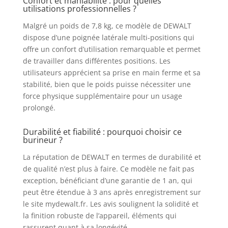
Confort et maniabilité : pour quelles
utilisations professionnelles ?
optimales pour les
travaux de
Malgré un poids de 7,8 kg, ce modèle de DEWALT
démolition et de
dispose d’une poignée latérale multi-positions qui
perçage lourds. Il
offre un confort d’utilisation remarquable et permet
est conçu pour
de travailler dans différentes positions. Les
gérer des tâches
utilisateurs apprécient sa prise en main ferme et sa
intensives avec
stabilité, bien que le poids puisse nécessiter une
efficacité et
fiabilité.
force physique supplémentaire pour un usage
EFFICACITÉ - Le
prolongé.
perforateur
burineur DEWALT
Durabilité et fiabilité : pourquoi choisir ce
est capable de
burineur ?
percer
La réputation de DEWALT en termes de durabilité et
rapidement et
de qualité n’est plus à faire. Ce modèle ne fait pas
efficacement dans
exception, bénéficiant d’une garantie de 1 an, qui
des matériaux
durs grâce à sa
peut être étendue à 3 ans après enregistrement sur
grande énergie
le site mydewalt.fr. Les avis soulignent la solidité et
d'impact et sa
la finition robuste de l’appareil, éléments qui
robustesse. Livré
rassurent quant à sa longévité.