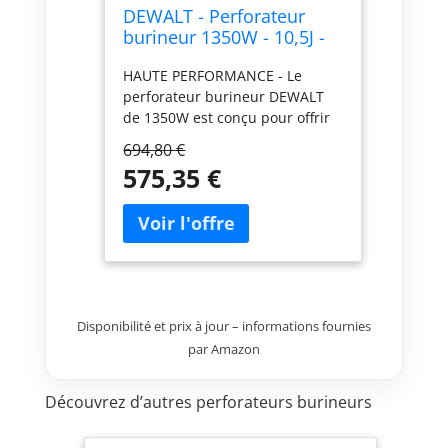
DEWALT - Perforateur
burineur 1350W - 10,5J -
livré avec coffret -
HAUTE PERFORMANCE - Le
‎D25614K-QS
perforateur burineur DEWALT
de 1350W est conçu pour offrir
une performance exceptionnelle
694,80 €
pour les travaux de perçage et
575,35 €
de burinage intensifs. Avec une
puissance de 10,5 joules, il est
idéal pour les applications
professionnelles exigeantes,
notamment dans le béton et la
maçonnerie. PUISSANCE -
Équipé d'un moteur puissant de
Disponibilité et prix à jour – informations fournies
1350W, ce perforateur burineur
fournit une énergie d'impact de
par Amazon
10,5 joules, assurant des
performances optimales pour
Découvrez d’autres perforateurs burineurs
les travaux de démolition et de
perçage lourds. Il est conçu