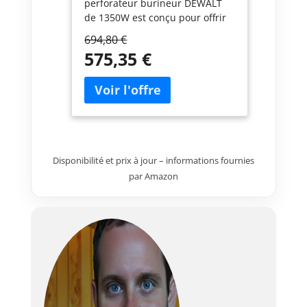
perforateur burineur DEWALT
de 1350W est conçu pour offrir
une performance exceptionnelle
694,80 €
pour les travaux de perçage et
575,35 €
de burinage intensifs. Avec une
puissance de 10,5 joules, il est
idéal pour les applications
professionnelles exigeantes,
notamment dans le béton et la
maçonnerie. PUISSANCE -
Équipé d'un moteur puissant de
Disponibilité et prix à jour – informations fournies
1350W, ce perforateur burineur
fournit une énergie d'impact de
par Amazon
10,5 joules, assurant des
performances optimales pour
les travaux de démolition et de
perçage lourds. Il est conçu
pour gérer des tâches
intensives avec efficacité et
fiabilité. EFFICACITÉ - Le
perforateur burineur DEWALT
est capable de percer