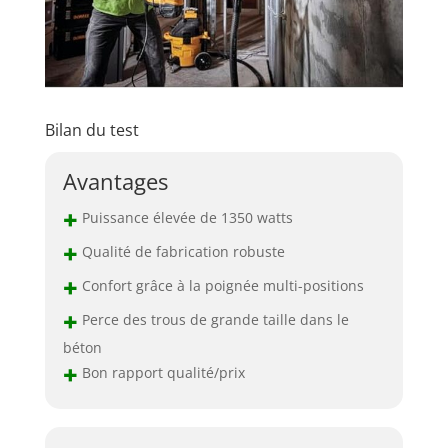
sessions de
travail. Sa
conception bien
équilibrée facilite
la manipulation et
offre un contrôle
Bilan du test
précis, même
dans les
conditions de
Avantages
travail les plus
+
difficiles.
Puissance élevée de 1350 watts
PRATICITÉ - Le
+
Qualité de fabrication robuste
perforateur
burineur DEWALT
+
Confort grâce à la poignée multi-positions
de 1350W est livré
+
Perce des trous de grande taille dans le
avec un coffret de
transport robuste,
béton
assurant une
+
Bon rapport qualité/prix
protection
optimale et une
facilité de
transport sur les