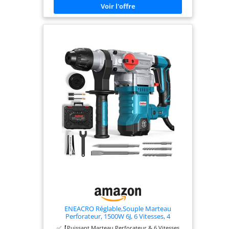
un contrôle précis, même dans
les conditions de travail les plus
difficiles. PRATICITÉ - Le
perforateur burineur DEWALT
de 1350W est livré avec un
coffret de transport robuste,
assurant une protection
optimale et une facilité de
transport sur les chantiers. Sa
capacité à fournir une énergie
d'impact élevée fait de cet outil
un choix idéal pour les
professionnels du bâtiment et
de la construction, offrant des
performances fiables et une
durabilité exceptionnelle.
ENEACRO Réglable,Souple Marteau
Perforateur, 1500W 6J, 6 Vitesses, 4
Fonctions & Plus Rapidement Changer Le
✅【Puissant Marteau Perforateur & 6 Vitesses