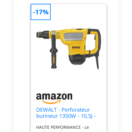
-17%
DEWALT - Perforateur
burineur 1350W - 10,5J -
livré avec coffret -
HAUTE PERFORMANCE - Le
‎D25614K-QS