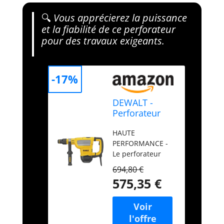
🔍
Vous apprécierez la puissance
et la fiabilité de ce perforateur
pour des travaux exigeants.
-17%
DEWALT -
Perforateur
burineur
HAUTE
1350W - 10,5J -
PERFORMANCE -
livré avec
Le perforateur
coffret -
burineur DEWALT
‎D25614K-QS
694,80 €
de 1350W est
575,35 €
conçu pour offrir
une performance
exceptionnelle
pour les travaux