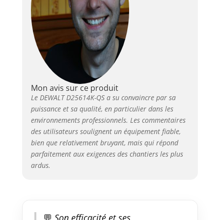
rapidement et efficacement
dans des matériaux durs grâce
à sa grande énergie d'impact et
sa robustesse. Livré avec un
coffret, il est pratique pour le
transport et le rangement,
permettant une organisation
optimale des outils et
Mon avis sur ce produit
accessoires. ERGONOMIE -
Le DEWALT D25614K-QS a su convaincre par sa
Conçu pour un confort
puissance et sa qualité, en particulier dans les
d'utilisation maximal, ce
environnements professionnels. Les commentaires
perforateur burineur est équipé
des utilisateurs soulignent un équipement fiable,
d'une poignée ergonomique qui
bien que relativement bruyant, mais qui répond
réduit la fatigue lors des
longues sessions de travail. Sa
parfaitement aux exigences des chantiers les plus
conception bien équilibrée
ardus.
facilite la manipulation et offre
un contrôle précis, même dans
les conditions de travail les plus
difficiles. PRATICITÉ - Le
perforateur burineur DEWALT
💬
Son efficacité et ses