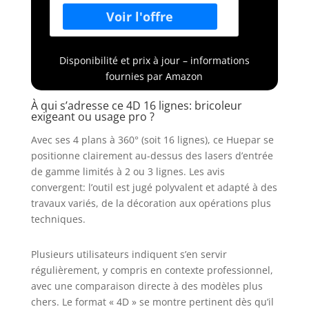
contrôler le laser de l'autre côté de
la pièce avec l’APP Huepar sur un
smartphone et une
télécommande.L'APP et la
télécommande peuvent
Disponibilité et prix à jour – informations
activer/désactiver les lignes laser
fournies par Amazon
et le mode impulsion, choisir les
plans laser.L'APP Huepar offre
À qui s’adresse ce 4D 16 lignes: bricoleur
exigeant ou usage pro ?
aussi une alarme hors
niveau.L'outil laser peut connecter
Avec ses 4 plans à 360° (soit 16 lignes), ce Huepar se
deux appareils Bluetooth
positionne clairement au-dessus des lasers d’entrée
simultanément. OUTIL LASER
de gamme limités à 2 ou 3 lignes. Les avis
MULTIFONCTIONNEL:On peut
convergent: l’outil est jugé polyvalent et adapté à des
choisir 1ligne horizontale et
travaux variés, de la décoration aux opérations plus
2lignes verticales 360° par bouton
techniques.
H/V.Avec le pendule
intelligent,l'outil laser auto-nivelle
et indique un état hors niveau lors
Plusieurs utilisateurs indiquent s’en servir
du déverrouillage.La ligne laser
régulièrement, y compris en contexte professionnel,
émet un bip lorsqu'il dépasse la
avec une comparaison directe à des modèles plus
plage auto-nivelante ±3,5°.Une fois
chers. Le format « 4D » se montre pertinent dès qu’il
le pendule verrouillé,il passe en