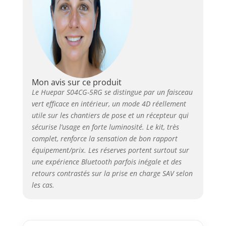
bouton H/V.Avec le pendule
intelligent,l'outil laser auto-
nivelle et indique un état hors
niveau lors du déverrouillage.La
ligne laser émet un bip lorsqu'il
dépasse la plage auto-nivelante
±3,5°.Une fois le pendule
verrouillé,il passe en mode
Mon avis sur ce produit
manuel pour verrouiller les
Le Huepar S04CG-5RG se distingue par un faisceau
lignes pour un usage à l’angle
vert efficace en intérieur, un mode 4D réellement
différent.Le mode pulsé étend la
utile sur les chantiers de pose et un récepteur qui
portée jusqu'à 200pieds avec le
sécurise l’usage en forte luminosité. Le kit, très
récepteur laser Huepar LR-
complet, renforce la sensation de bon rapport
6RG/LR-5RG. ALIMENTATION
équipement/prix. Les réserves portent surtout sur
TRIPLE&PORT DE CHARGE TYPE
une expérience Bluetooth parfois inégale et des
C: Cet outil laser 360 adopte une
retours contrastés sur la prise en charge SAV selon
batterie Li-ion de 7,4V/2600mAh
pour une autonomie
les cas.
prolongée(peut être achetée
facilement sur le marché
local),ou avec 4 piles alcalines