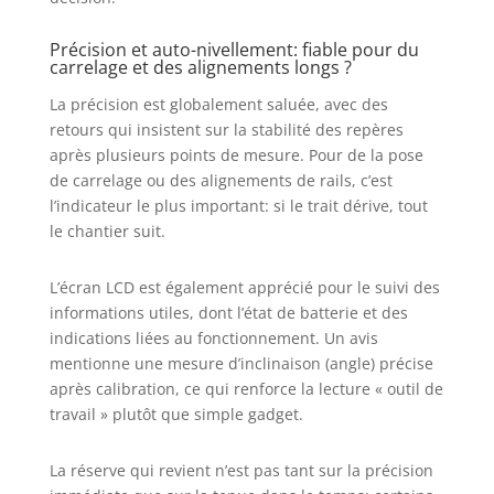
difficiles et peut être retirée et
remplacée à l'aide d'un tournevis.
Précision et auto-nivellement: fiable pour du
Le kit est livré avec un étui de
carrelage et des alignements longs ?
transport rigide qui est plus
commode pour transporter et
La précision est globalement saluée, avec des
ranger l'outil laser. Garantie
retours qui insistent sur la stabilité des repères
limitée de 12 mois jusqu'à 24 mois
après plusieurs points de mesure. Pour de la pose
si vous devenez membre royal via
de carrelage ou des alignements de rails, c’est
l'enregistrement du produit.
l’indicateur le plus important: si le trait dérive, tout
le chantier suit.
L’écran LCD est également apprécié pour le suivi des
informations utiles, dont l’état de batterie et des
indications liées au fonctionnement. Un avis
mentionne une mesure d’inclinaison (angle) précise
après calibration, ce qui renforce la lecture « outil de
travail » plutôt que simple gadget.
La réserve qui revient n’est pas tant sur la précision