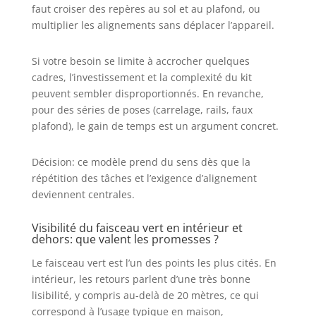
faut croiser des repères au sol et au plafond, ou
mode manuel pour verrouiller les
multiplier les alignements sans déplacer l’appareil.
lignes pour un usage à l’angle
différent.Le mode pulsé étend la
portée jusqu'à 200pieds avec le
Si votre besoin se limite à accrocher quelques
récepteur laser Huepar LR-6RG/LR-
cadres, l’investissement et la complexité du kit
5RG. ALIMENTATION TRIPLE&PORT
peuvent sembler disproportionnés. En revanche,
DE CHARGE TYPE C: Cet outil laser
pour des séries de poses (carrelage, rails, faux
360 adopte une batterie Li-ion de
plafond), le gain de temps est un argument concret.
7,4V/2600mAh pour une
autonomie prolongée(peut être
achetée facilement sur le marché
Décision: ce modèle prend du sens dès que la
local),ou avec 4 piles alcalines AA.
répétition des tâches et l’exigence d’alignement
En outre, ce niveau laser 3D peut
deviennent centrales.
être utilisé sur le chantier en le
branchant lorsque vous retirez la
Visibilité du faisceau vert en intérieur et
batterie.Avec le port de charge de
dehors: que valent les promesses ?
type C, le niveau laser à 12 lignes
Le faisceau vert est l’un des points les plus cités. En
peut également être chargé par un
ordinateur portable, une banque
intérieur, les retours parlent d’une très bonne
d'alimentation, un chargeur de
lisibilité, y compris au-delà de 20 mètres, ce qui
voiture, etc. SUPPORT
correspond à l’usage typique en maison,