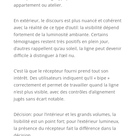
MAGNÉTIQUE&CONCEPTION
appartement ou atelier.
DURABLE:Le support magnétique
puissant permet un
En extérieur, le discours est plus nuancé et cohérent
positionnement rapide sur les
avec la réalité de ce type d’outil: la visibilité dépend
surfaces métalliques pour
fortement de la luminosité ambiante. Certains
accrocher l'outil laser à complir les
applications murales. Les quatre
témoignages restent très positifs en plein jour,
boutons de réglage fin sur le
d’autres rappellent qu’au soleil, la ligne peut devenir
support peuvent ajuster la
difficile à distinguer à l’œil nu.
position gauche et droite, la
position avant et arrière à moins
C’est là que le récepteur fourni prend tout son
de 4,8 pouce et l'angle vertical
intérêt. Des utilisateurs indiquent qu’il « bipe »
contre le mur. Le laser offre deux
correctement et permet de travailler quand la ligne
montages filetés 1/4"-20 et 5/8"-11
n’est plus visible, avec des contrôles d’alignement
qui s'adapte aux différents
filetages de trépied. CONCEPTION
jugés sans écart notable.
DURABLE & CONTENU DU COLIS:
La fenêtre laser en métal
Décision: pour l’intérieur et les grands volumes, la
surmoulée avec une résistance à
lisibilité est un point fort; pour l’extérieur lumineux,
l'eau/à la poussière IP54 résiste
la présence du récepteur fait la différence dans la
aux conditions de chantier
décision.