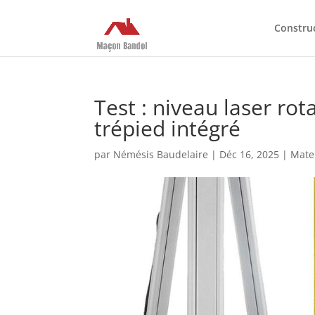
Constru
Test : niveau laser ro
trépied intégré
par
Némésis Baudelaire
|
Déc 16, 2025
|
Mater