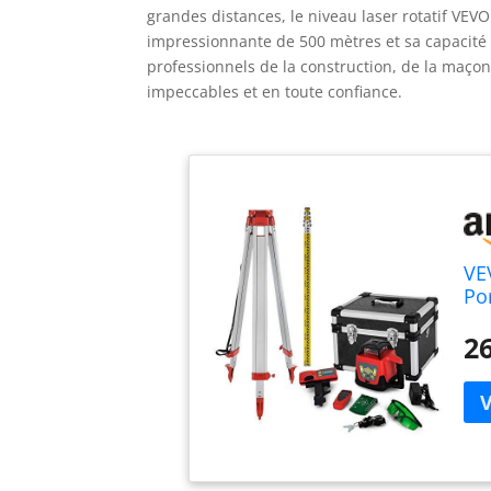
grandes distances, le niveau laser rotatif VEVO
impressionnante de 500 mètres et sa capacité 
professionnels de la construction, de la maçonn
impeccables et en toute confiance.
VE
Po
Té
Pr
26
Fo