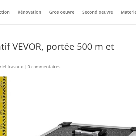
ction
Rénovation
Gros oeuvre
Second oeuvre
Materie
tatif VEVOR, portée 500 m et
iel travaux
|
0 commentaires