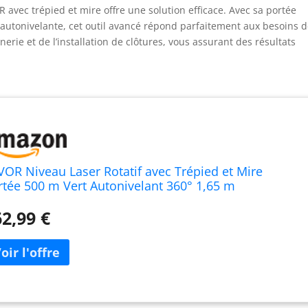
R avec trépied et mire offre une solution efficace. Avec sa portée
autonivelante, cet outil avancé répond parfaitement aux besoins 
erie et de l’installation de clôtures, vous assurant des résultats
VOR Niveau Laser Rotatif avec Trépied et Mire
rtée 500 m Vert Autonivelant 360° 1,65 m
lescopique 5 m Mire pour Construction Bâtiments
ofessionnels Maçonnerie Clôtures Entrepreneurs
2,99 €
ndations