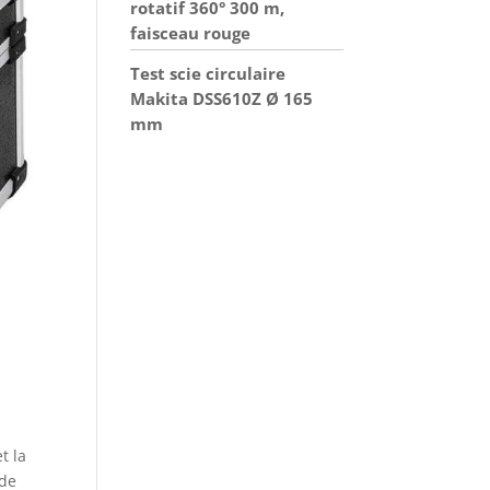
rotatif 360° 300 m,
faisceau rouge
Test scie circulaire
Makita DSS610Z Ø 165
mm
t la
 de