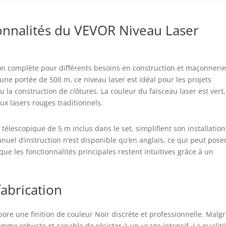
ionnalités du VEVOR Niveau Laser
ion complète pour différents besoins en construction et maçonneri
une portée de 500 m, ce niveau laser est idéal pour les projets
u la construction de clôtures. La couleur du faisceau laser est vert,
ux lasers rouges traditionnels.
télescopique de 5 m inclus dans le set, simplifient son installation
anuel d’instruction n’est disponible qu’en anglais, ce qui peut pose
ue les fonctionnalités principales restent intuitives grâce à un
fabrication
bore une finition de couleur Noir discrète et professionnelle. Malg
comme robuste et capable de résister à un usage intensif. La qualit