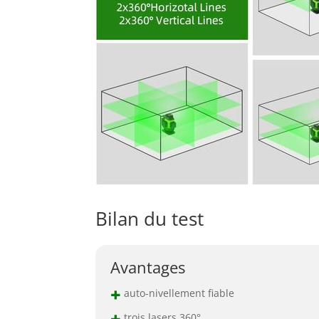
Bilan du test
Avantages
+
auto-nivellement fiable
+
trois lasers 360°