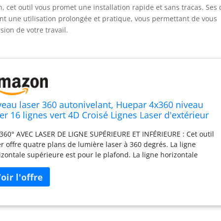
 cet outil vous promet une installation rapide et sans tracas. Ses
rent une utilisation prolongée et pratique, vous permettant de vous
ision de votre travail.
veau laser 360 autonivelant, Huepar 4x360 niveau
er 16 lignes vert 4D Croisé Lignes Laser d'extérieur
chargeable acev impulsion mode, 2 Batteries Li-ion,
 360° AVEC LASER DE LIGNE SUPÉRIEURE ET INFÉRIEURE : Cet outil
pport Magnétique, Transport Rigide
er offre quatre plans de lumière laser à 360 degrés. La ligne
izontale supérieure est pour le plafond. La ligne horizontale
érieure est pour le carrelage. Avec la base élévatrice, le laser au
 à 360 degrés peut s'élever au-dessus de surfaces inégales ou
bstacles de 2,5 cm à 8,9 cm de hauteur. Deux lignes verticales à
 degrés se croisent à 90 degrés, permettant une visualisation
ide et des tracés carrés. DEUX BATTERIES ET PORT DE CHARGE DE
E C : Le niveau laser Huepar LS04CG est livré avec 2 batteries