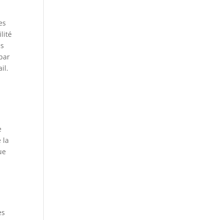
es
lité
es
 par
il.
e
 la
ue
es