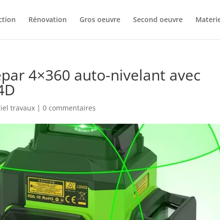
ction
Rénovation
Gros oeuvre
Second oeuvre
Materie
epar 4×360 auto-nivelant avec
 4D
iel travaux
|
0 commentaires