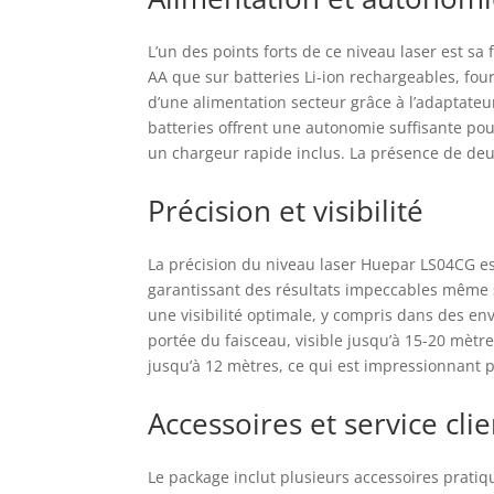
bri
et 
L’un des points forts de ce niveau laser est sa f
est
tra
AA que sur batteries Li-ion rechargeables, four
pou
d’une alimentation secteur grâce à l’adaptateur
com
batteries offrent une autonomie suffisante pour
car
un chargeur rapide inclus. La présence de deux 
sec
mag
Précision et visibilité
d'u
ser
Sup
La précision du niveau laser Huepar LS04CG es
gar
garantissant des résultats impeccables même s
une visibilité optimale, y compris dans des e
portée du faisceau, visible jusqu’à 15-20 mètres
jusqu’à 12 mètres, ce qui est impressionnant 
Accessoires et service clie
Le package inclut plusieurs accessoires pratiq