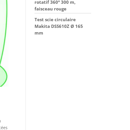
rotatif 360° 300 m,
faisceau rouge
Test scie circulaire
Makita DSS610Z Ø 165
mm
u
cées