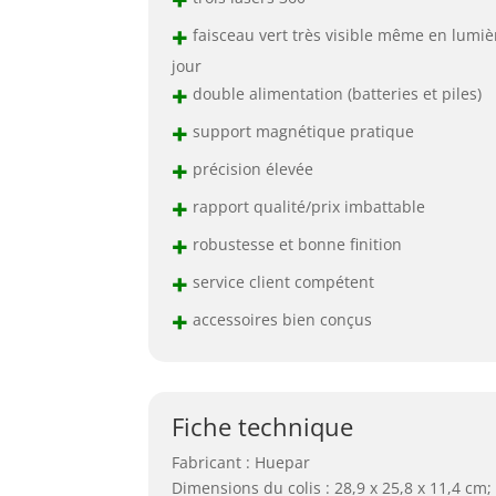
+
faisceau vert très visible même en lumiè
jour
+
double alimentation (batteries et piles)
+
support magnétique pratique
+
précision élevée
+
rapport qualité/prix imbattable
+
robustesse et bonne finition
+
service client compétent
+
accessoires bien conçus
Fiche technique
Fabricant : Huepar
Dimensions du colis : 28,9 x 25,8 x 11,4 cm;