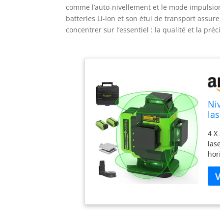
comme l’auto-nivellement et le mode impulsion,
batteries Li-ion et son étui de transport assu
concentrer sur l’essentiel : la qualité et la préc
Ni
las
re
4 X
Su
las
hor
inf
sol
d'o
360
rap
TYP