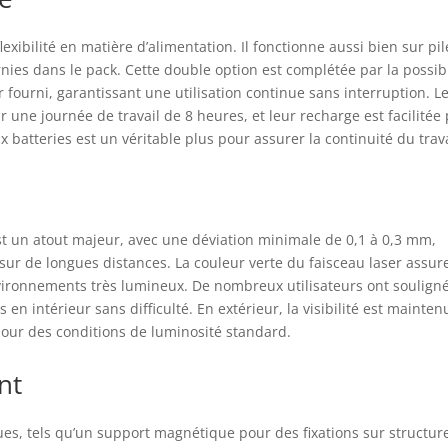
llante d'Osram, qui est résistante aux variations de température
offre une plus grande stabilité. À la même puissance, le laser vert
lexibilité en matière d’alimentation. Il fonctionne aussi bien sur pil
 deux fois plus lumineux que le laser rouge, avec une portée de
vail allant jusqu'à 85 pieds (300 LUX) avec une précision de ±1/9
nies dans le pack. Cette double option est complétée par la possibi
ce à 33 pieds. CONTENU DU PACKAGE ET GARANTIE : Le kit
 fourni, garantissant une utilisation continue sans interruption. L
prend une mallette de transport rigide, le niveau laser 4D pour
 une journée de travail de 8 heures, et leur recharge est facilitée
relage, 2 batteries Li-ion, un cordon de type C, un adaptateur
batteries est un véritable plus pour assurer la continuité du trava
teur, une base élévatrice, une plaque cible laser, un support
nétique, une mallette de transport rigide et un manuel
tilisation. Huepar offre un service de première classe - Équipe de
vice 24/7 (réponse en 24 heures et solution en 48 heures);
port client à vie (sans tracas en cas de dépassement de la
t un atout majeur, avec une déviation minimale de 0,1 à 0,3 mm,
antie).
ur de longues distances. La couleur verte du faisceau laser assur
nvironnements très lumineux. De nombreux utilisateurs ont souligné
 en intérieur sans difficulté. En extérieur, la visibilité est mainten
pour des conditions de luminosité standard.
nt
ues, tels qu’un support magnétique pour des fixations sur structur