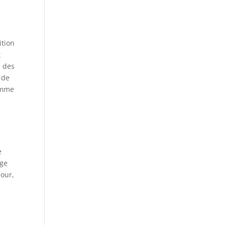
ition
x
à des
é de
gamme
e
age
jour,