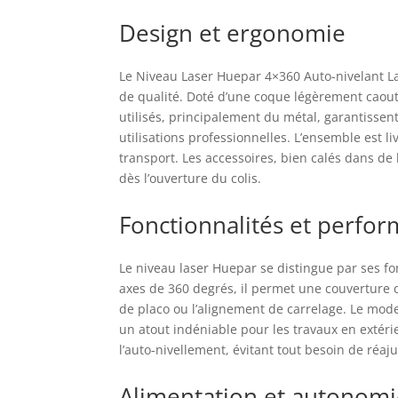
lit
Design et ergonomie
uti
uti
cha
Le Niveau Laser Huepar 4×360 Auto-nivelant Las
peu
de qualité. Doté d’une coque légèrement caoutc
por
utilisés, principalement du métal, garantissent
MUL
utilisations professionnelles. L’ensemble est li
êtr
transport. Les accessoires, bien calés dans d
pen
dès l’ouverture du colis.
con
hor
les
Fonctionnalités et perfo
imp
las
Le niveau laser Huepar se distingue par ses fo
POR
axes de 360 degrés, il permet une couverture c
pos
de placo ou l’alignement de carrelage. Le mode
l'o
s'a
un atout indéniable pour les travaux en extérie
IP5
l’auto-nivellement, évitant tout besoin de réa
éle
PLU
Alimentation et autonom