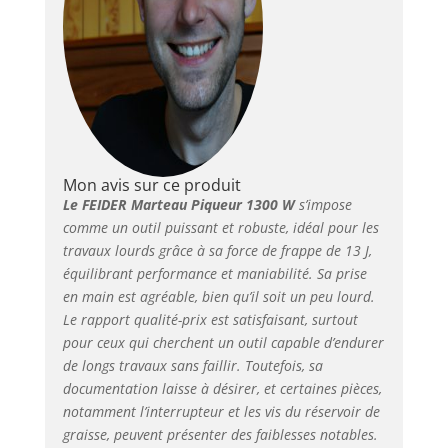
moteur est proche de
la gâchette ce qui
allège l'avant de l'outil
et permet d'appuyer
votre corps pour plus
de puissance.
Réduisez ainsi votre
fatigue Notre poignée
en D réglable à 360°
Mon avis sur ce produit
pour une prise en
Le FEIDER Marteau Piqueur 1300 W
s’impose
main efficace : la large
comme un outil puissant et robuste, idéal pour les
poignée latérale
travaux lourds grâce à sa force de frappe de 13 J,
réglable sans outil
équilibrant performance et maniabilité. Sa prise
vous facilite la prise en
en main est agréable, bien qu’il soit un peu lourd.
main quelle que soit la
Le rapport qualité-prix est satisfaisant, surtout
position à adopter.
pour ceux qui cherchent un outil capable d’endurer
Gagnez ainsi en
de longs travaux sans faillir. Toutefois, sa
précision et en
documentation laisse à désirer, et certaines pièces,
efficacité FEIDER,
notamment l’interrupteur et les vis du réservoir de
pense d'abord à la
planète en privilégiant
graisse, peuvent présenter des faiblesses notables.