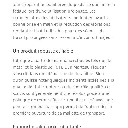
réglable sans outil
à une répartition équilibrée du poids, ce qui limite la
vous facilite la prise en
fatigue lors d’une utilisation prolongée. Les
main quelle que soit la
commentaires des utilisateurs mettent en avant la
position à adopter.
bonne prise en main et la réduction des vibrations,
Gagnez ainsi en
précision et en
rendant cet outil utilisable pour des séances de
efficacité FEIDER,
travail prolongées sans ressentir d’inconfort majeur.
pense d'abord à la
planète en privilégiant
Un produit robuste et fiable
toujours la réparation :
retrouvez facilement,
Fabriqué à partir de matériaux robustes tels que le
sur 5 ans minimum,
métal et le plastique, le FEIDER Marteau Piqueur
les pièces détachées
s’inscrit dans une démarche de durabilité. Bien
dont vous pouvez avoir
qu’on puisse noter quelques incidents isolés liés à la
besoin pour entretenir
qualité de l’interrupteur ou du contrôle qualité, ces
vos équipements
soucis sont généralement vite résolus grâce à une
(vidange,
politique de retour efficace. L’outil est livré avec une
consommables, usure,
pointe et un burin, ce qui permet de l’utiliser dès la
casse...) Nos produits
première ouverture de sa mallette de transport.
ne se jettent jamais :
ils se transmettent ou
Rapport qualité-prix imbattable
se transforment.