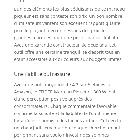
Derrière la formule,
L’un des éléments les plus séduisants de ce marteau
c’est la mission que la
piqueur est sans conteste son prix. Un bon nombre
marque s’est fixée
d’utilisateurs vantent son excellent rapport qualité-
depuis sa création,
prix, le plaçant bien en dessous des prix des
permettre à chacun de
travailler avec du
grandes marques pour une performance similaire.
matériel aussi fiable
Avec une garantie constructeur de deux ans, cet
que résistant et
outil offre une certaine tranquillité d’esprit tout en
reparable
étant accessible aux bricoleurs aux budgets limités.
Une fiabilité qui rassure
Avec une note moyenne de 4,2 sur 5 étoiles sur
Amazon, le FEIDER Marteau Piqueur 1300 W jouit
d’une perception positive auprès des
consommateurs. Chaque commentaire favorable
confirme la solidité et la fiabilité de l’outil, même
lorsqu’il est soumis à des tâches ardues. Cela en fait
un choix judicieux pour quiconque cherche un outil
performant sans vouloir investir des sommes