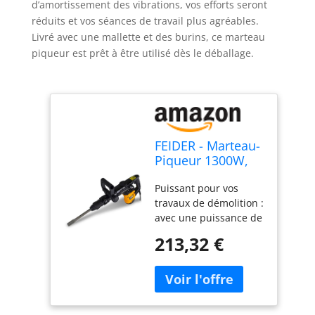
d’amortissement des vibrations, vos efforts seront
réduits et vos séances de travail plus agréables.
Livré avec une mallette et des burins, ce marteau
piqueur est prêt à être utilisé dès le déballage.
FEIDER - Marteau-
Piqueur 1300W,
13 Joules, 3500
Puissant pour vos
CPM, SDS-Plus -
travaux de démolition :
Poignée Latérale
avec une puissance de
Réglable en D,
13 joules et 3500
Poids 7kg - Inclus
213,32 €
cps/min, ce marteau-
2 Burins (Plat et
piqueur est prévu
Pointu), Coffret
pour détruire des
BMC et Graisse -
murs et faire des
F1050MPI-A
saignées sur béton.