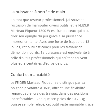
Avec le système
d'emmanchement
La puissance à portée de main
SDS-Plus, changez
instantanément vos
En tant que testeur professionnel, j’ai souvent
burins Ergonomique
l’occasion de manipuler divers outils, et le FEIDER
avec un poids
Marteau Piqueur 1300 W est l’un de ceux qui a su
contenu, vous êtes
tirer son épingle du jeu grâce à sa puissance
équipé : avec un poids
impressionnante. Avec une force de frappe de 13
contenu de 7 kg, le
moteur est proche de
joules, cet outil est conçu pour les travaux de
la gâchette ce qui
démolition lourds. Sa puissance est équivalente à
allège l'avant de l'outil
celle d’outils professionnels qui coûtent souvent
et permet d'appuyer
plusieurs centaines d’euros de plus.
votre corps pour plus
de puissance.
Confort et maniabilité
Réduisez ainsi votre
fatigue Notre poignée
Le FEIDER Marteau Piqueur se distingue par sa
en D réglable à 360°
poignée pivotante à 360°, offrant une flexibilité
pour une prise en
remarquable lors des travaux dans des positions
main efficace : la large
inconfortables. Bien que son poids de 10,25 kg
poignée latérale
puisse sembler élevé, cet outil reste maniable grâce