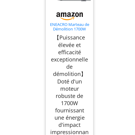
ENEACRO Marteau de
Démolition 1700W
SDS-Hex Brise-béton,
【Puissance
Marteau Piqueur de
65 joules, Poignée
élevée et
Anti-vibration, 2
efficacité
Ciseaux et Boîte de
Transport avec
exceptionnelle
Roulettes
de
démolition】
Doté d'un
moteur
robuste de
1700W
fournissant
une énergie
d'impact
impressionnan