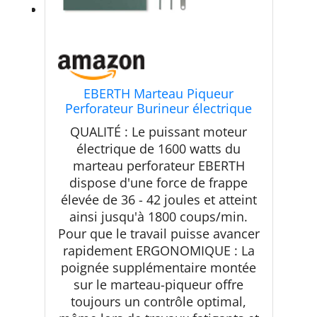
EBERTH Marteau Piqueur
Perforateur Burineur électrique
1600W (230V, 1800 coups/min,
QUALITÉ : Le puissant moteur
36-42 Joules, SDS HEX Prise
électrique de 1600 watts du
Hexagonale 30mm, Poignée
marteau perforateur EBERTH
Robuste, Burin Plat & Pointu
Inclus, Coffret)
dispose d'une force de frappe
élevée de 36 - 42 joules et atteint
ainsi jusqu'à 1800 coups/min.
Pour que le travail puisse avancer
rapidement ERGONOMIQUE : La
poignée supplémentaire montée
sur le marteau-piqueur offre
toujours un contrôle optimal,