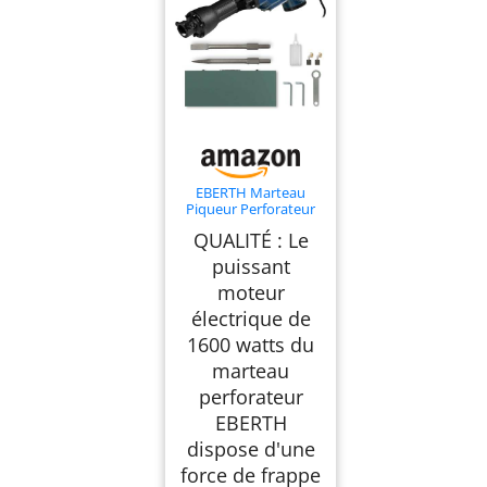
EBERTH Marteau
Piqueur Perforateur
Burineur électrique
QUALITÉ : Le
1600W (230V, 1800
coups/min, 36-42
puissant
Joules, SDS HEX Prise
moteur
Hexagonale 30mm,
Poignée Robuste,
électrique de
Burin Plat & Pointu
Inclus, Coffret)
1600 watts du
marteau
perforateur
EBERTH
dispose d'une
force de frappe