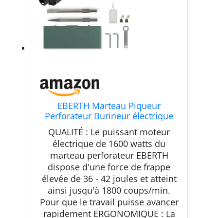
EBERTH Marteau Piqueur
Perforateur Burineur électrique
1600W (230V, 1800 coups/min,
QUALITÉ : Le puissant moteur
36-42 Joules, SDS HEX Prise
électrique de 1600 watts du
Hexagonale 30mm, Poignée
marteau perforateur EBERTH
Robuste, Burin Plat & Pointu
Inclus, Coffret)
dispose d'une force de frappe
élevée de 36 - 42 joules et atteint
ainsi jusqu'à 1800 coups/min.
Pour que le travail puisse avancer
rapidement ERGONOMIQUE : La