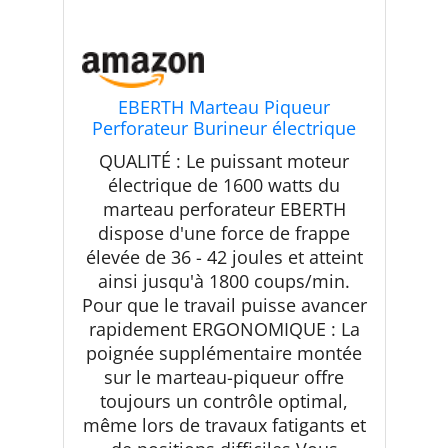
EBERTH Marteau Piqueur
Perforateur Burineur électrique
1600W (230V, 1800 coups/min,
QUALITÉ : Le puissant moteur
36-42 Joules, SDS HEX Prise
électrique de 1600 watts du
Hexagonale 30mm, Poignée
marteau perforateur EBERTH
Robuste, Burin Plat & Pointu
Inclus, Coffret)
dispose d'une force de frappe
élevée de 36 - 42 joules et atteint
ainsi jusqu'à 1800 coups/min.
Pour que le travail puisse avancer
rapidement ERGONOMIQUE : La
poignée supplémentaire montée
sur le marteau-piqueur offre
toujours un contrôle optimal,
même lors de travaux fatigants et