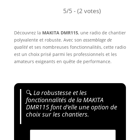
5/5 - (2 votes)
Découvrez la
MAKITA DMR115
, une radio de chantier
polyvalente et robuste. Avec son
assemblage de
qualité
et ses nombreuses fonctionnalités, cette radio
est un choix prisé parmi les professionnels et les
amateurs exigeants en quête de performance.
🔍
La robustesse et les
fonctionnalités de la MAKITA
DMR115 font d’elle une option de
choix sur les chantiers.