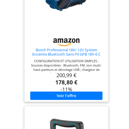
Bosch Professional 18V/ 12V System
Enceinte Bluetooth Sans-Fil GPB 18V-6 C
(Bluetooth, USB, Multi-Speaker Sound, sans
CONFIGURATION ET UTILISATION SIMPLES :
batterie/chargeur)
Sources disponibles : Bluetooth, FM, son multi-
haut-parleurs et décodage USB ; chargeur de
200,99 €
batterie intégré 12V/18V ; utilisation hybride
possible via une alimentation USB (non fournie) ;
178,80 €
chargement/décodage USB (lecture de musique) et
entrée USB type C pour alimentation externe SON
-11%
EXCEPTIONNEL : Un son cristallin et massif signé
Fohhn. Volume élevé pour une écoute à
l'extérieur. Connexion à plusieurs radios/haut-
parleurs. MOBILITɠ: Facile à transporter.
Adaptateurs L-Boxx pour la compatibilité (pièce de
rechange). DESIGN ROBUSTE : Protection IP54*
(*fonctionne sur batterie). Cadre pour une
robustesse accrue (pièce de rechange). CONTENU:
GPB 18V-6 C