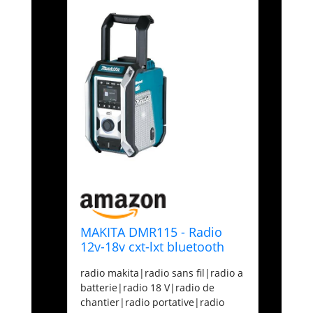
MAKITA DMR115 - Radio
12v-18v cxt-lxt bluetooth
radio makita|radio sans fil|radio a
batterie|radio 18 V|radio de
chantier|radio portative|radio