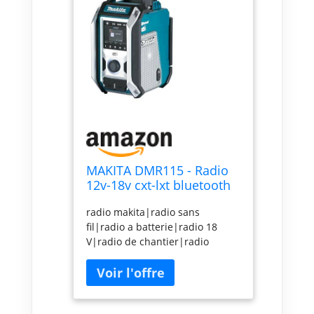
MAKITA DMR115 - Radio
12v-18v cxt-lxt bluetooth
radio makita|radio sans
fil|radio a batterie|radio 18
V|radio de chantier|radio
portative|radio bluetooth|radio
pas cher|radio robuste|achat
radio makita|DMR115|RAdio
DAB|Radio numérique|DAB