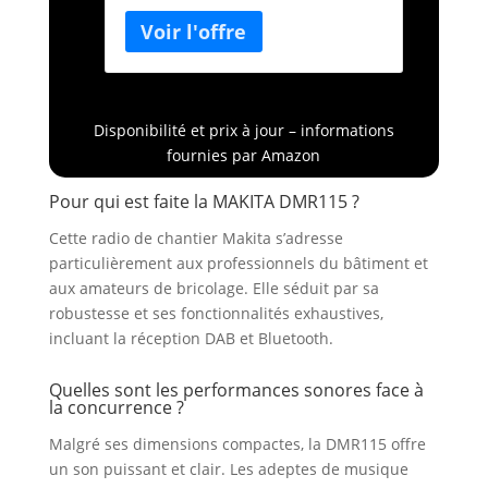
bluetooth|radio pas cher|radio
robuste|achat radio
makita|DMR115|RAdio DAB|Radio
numérique|DAB plus
Disponibilité et prix à jour – informations
fournies par Amazon
Pour qui est faite la MAKITA DMR115 ?
Cette radio de chantier Makita s’adresse
particulièrement aux professionnels du bâtiment et
aux amateurs de bricolage. Elle séduit par sa
robustesse et ses fonctionnalités exhaustives,
incluant la réception DAB et Bluetooth.
Quelles sont les performances sonores face à
la concurrence ?
Malgré ses dimensions compactes, la DMR115 offre
un son puissant et clair. Les adeptes de musique