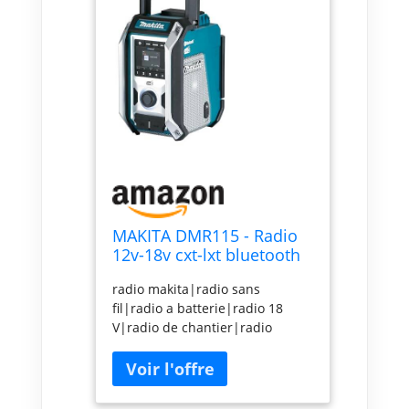
MAKITA DMR115 - Radio
12v-18v cxt-lxt bluetooth
radio makita|radio sans
fil|radio a batterie|radio 18
V|radio de chantier|radio
portative|radio bluetooth|radio
pas cher|radio robuste|achat
radio makita|DMR115|RAdio
DAB|Radio numérique|DAB