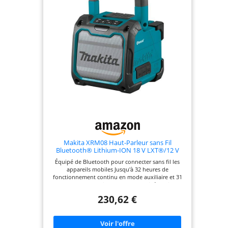
Makita XRM08 Haut-Parleur sans Fil
Bluetooth® Lithium-ION 18 V LXT®/12 V
Max CXT® pour Chantier, Outil Uniquement
Équipé de Bluetooth pour connecter sans fil les
appareils mobiles Jusqu'à 32 heures de
fonctionnement continu en mode auxiliaire et 31
heures avec la fonction Bluetooth activée* Dispose
d'un port auxiliaire pour la compatibilité MP3 et
230,62 €
d'un port USB pour charger les appareils mobiles
Offre un son riche ; woofer pour les sons faibles et
tweeter pour les sons aigus Panneau de
commande pour une utilisation facile des