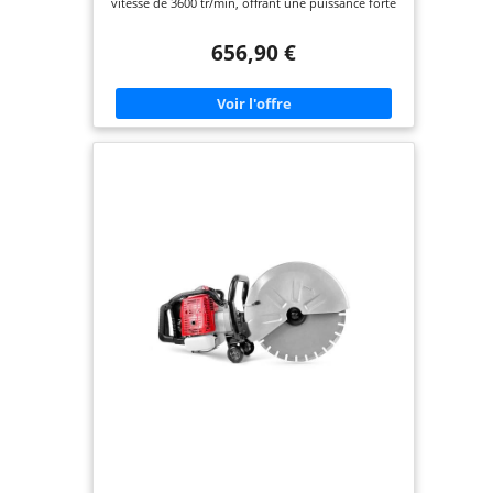
vitesse de 3600 tr/min, offrant une puissance forte
Commande
et stable pour une large gamme de travaux de
talochage et de finition Grand plateau de finition :
656,90 €
Cette machine à talocher est équipée d'un plateau
de lissage de 610 mm (24 pouces) de diamètre et
de 4 lames, assurant un talochage, un nivellement
et une finition efficaces Différents effets de finition
: Cet hélicoptère à béton permet de régler
librement l'inclinaison des lames de 0 à 18° selon
le stade de durcissement du béton et les besoins
du chantier, pour obtenir des finitions allant de
mates à légèrement brillantes Lames durables de
qualité : Conçue pour durer, cette lisseuse à béton
à essence utilise des lames en acier à ressort de
haute dureté, offrant une forte résistance à l'usure
et une durée de vie prolongée, tout en étant
compatible avec plusieurs marques de lames
Multiples protections : Pensée pour la sécurité,
cette talocheuse-lisseuse thermique à guidage
manuel comprend un interrupteur centrifuge qui
coupe automatiquement le moteur en cas de perte
de contrôle, ainsi qu'un anneau de protection
aidant à réduire le contact avec les lames pour une
utilisation plus sereine