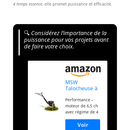
4 temps essence
, elle promet puissance et efficacité.
🔍
Considérez l’importance de la
puissance pour vos projets avant
de faire votre choix.
MSW
Talocheuse à
Béton
Performance –
Thermique,
moteur de 6,5 ch
Moteur 4
avec régime de 4
Temps
370 tr/min, qui
Essence, 6,5
actionne des
ch, 4 370