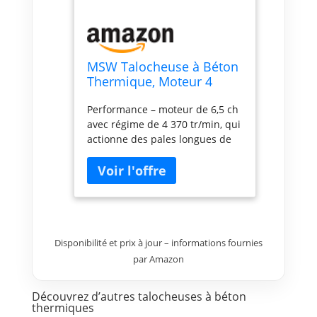
MSW Talocheuse à Béton
Thermique, Moteur 4
Temps Essence, 6,5 ch, 4
Performance – moteur de 6,5 ch
370 tr/min, Fonction Arrêt
avec régime de 4 370 tr/min, qui
D’Urgence, Longueur
actionne des pales longues de
Pales 35 cm Mécanique
35 cm Sécurité – mécanisme
Truelle Hélicoptère
d’arrêt d’urgence Précision ­–
Lisseuse
plateau de talochage qui
élimine les traces de passage
Mobilité – boîtier fermé et point
d’ancrage pour corde ou crochet
permettant le hissage en
Disponibilité et prix à jour – informations fournies
hauteur Confort – guidon
par Amazon
ajustable agréable absorbant
les vibrations et favorisant le
Découvrez d’autres talocheuses à béton
travail en toute simplicité
thermiques