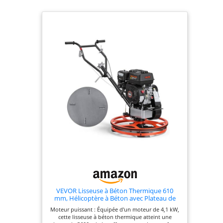
VEVOR Lisseuse à Béton Thermique 610
mm, Hélicoptère à Béton avec Plateau de
Lissage, Moteur à Essence 4,1 kW, pour
Moteur puissant : Équipée d'un moteur de 4,1 kW,
Finition de Sols en Ciment et Chape, 4
cette lisseuse à béton thermique atteint une
Lames à Angle Réglable, Guidon de