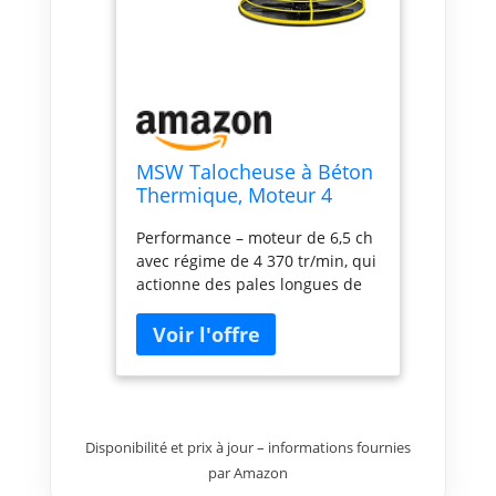
MSW Talocheuse à Béton
Thermique, Moteur 4
Temps Essence, 6,5 ch, 4
Performance – moteur de 6,5 ch
370 tr/min, Fonction Arrêt
avec régime de 4 370 tr/min, qui
D’Urgence, Longueur
actionne des pales longues de
Pales 35 cm Mécanique
35 cm Sécurité – mécanisme
Truelle Hélicoptère
d’arrêt d’urgence Précision ­–
Lisseuse
plateau de talochage qui
élimine les traces de passage
Mobilité – boîtier fermé et point
d’ancrage pour corde ou crochet
permettant le hissage en
Disponibilité et prix à jour – informations fournies
hauteur Confort – guidon
par Amazon
ajustable agréable absorbant