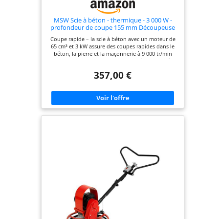
MSW Scie à béton - thermique - 3 000 W -
profondeur de coupe 155 mm Découpeuse
à disque Tronçonneuse à béton
Coupe rapide – la scie à béton avec un moteur de
65 cm³ et 3 kW assure des coupes rapides dans le
béton, la pierre et la maçonnerie à 9 000 tr/min
Pour chantiers exigeants – cette découpeuse à
disque convient aux lames de scie jusqu'à Ø 400
357,00 €
mm et impressionne par une profondeur de coupe
de 155 mm Économe en carburant – la faible
consommation (moins de 0,65 l par kW/h) et le
réservoir de 1,6 litre de scie à béton thermique
permettent une utilisation plus longue sans
remplissage fréquent Précision durable – un
disque de coupe haute performance en acier au
manganèse (65Mn) pour une durée de vie plus
longue et des performances de coupe constantes
avec cette tronçonneuse à béton Manipulation
sans effort – cette découpeuse béton thermique
avec un cadre en aluminium léger et des roues
intégrées permet un travail sans fatigue et une
grande mobilité