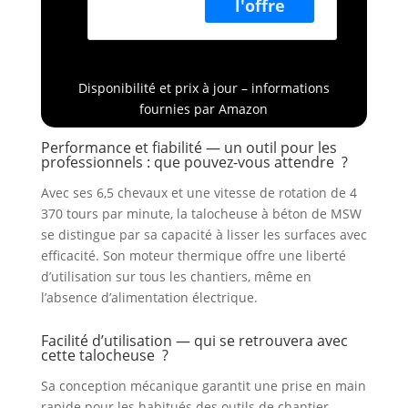
pales longues de
tr/min,
35 cm Sécurité –
Fonction Arrêt
mécanisme d’arrêt
D’Urgence,
d’urgence
Longueur
Précision ­–
Pales 35 cm
Disponibilité et prix à jour – informations
plateau de
Mécanique
fournies par Amazon
talochage qui
Truelle
élimine les traces
Hélicoptère
Performance et fiabilité — un outil pour les
de passage
Lisseuse
professionnels : que pouvez-vous attendre ?
Mobilité – boîtier
fermé et point
Avec ses 6,5 chevaux et une vitesse de rotation de 4
d’ancrage pour
370 tours par minute, la talocheuse à béton de MSW
corde ou crochet
se distingue par sa capacité à lisser les surfaces avec
permettant le
efficacité. Son moteur thermique offre une liberté
hissage en
d’utilisation sur tous les chantiers, même en
hauteur Confort –
l’absence d’alimentation électrique.
guidon ajustable
agréable
Facilité d’utilisation — qui se retrouvera avec
absorbant les
cette talocheuse ?
vibrations et
favorisant le
Sa conception mécanique garantit une prise en main
travail en toute
rapide pour les habitués des outils de chantier.