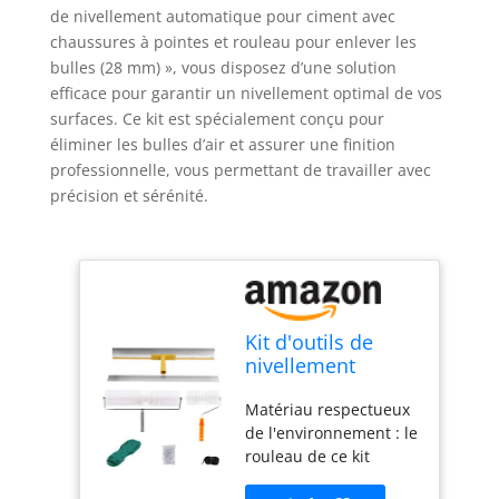
de nivellement automatique pour ciment avec
chaussures à pointes et rouleau pour enlever les
bulles (28 mm) », vous disposez d’une solution
efficace pour garantir un nivellement optimal de vos
surfaces. Ce kit est spécialement conçu pour
éliminer les bulles d’air et assurer une finition
professionnelle, vous permettant de travailler avec
précision et sérénité.
Kit d'outils de
nivellement
automatique pour
Matériau respectueux
ciment avec
de l'environnement : le
chaussures à
rouleau de ce kit
pointes et rouleau
d'outils pour béton
pour enlever les