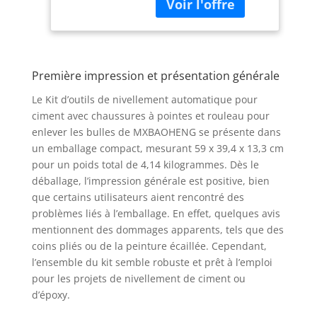
auto-nivelant est
bulles (28 mm)
fabriqué en matériau
PE, respectueux de
l'environnement, avec
une bonne ténacité et
Première impression et présentation générale
une haute résistance.
Il est durable et ne
Le Kit d’outils de nivellement automatique pour
casse pas facilement
ciment avec chaussures à pointes et rouleau pour
les dents, ce qui
enlever les bulles de MXBAOHENG se présente dans
permet d'économiser
un emballage compact, mesurant 59 x 39,4 x 13,3 cm
considérablement les
pour un poids total de 4,14 kilogrammes. Dès le
coûts de construction.
【Paramètres】Taille
déballage, l’impression générale est positive, bien
de la chaussure à
que certains utilisateurs aient rencontré des
pointes : 30 x 14 cm ;
problèmes liés à l’emballage. En effet, quelques avis
longueur du pic : 2,6
mentionnent des dommages apparents, tels que des
cm ; longueur de
coins pliés ou de la peinture écaillée. Cependant,
l'aiguille du rouleau :
l’ensemble du kit semble robuste et prêt à l’emploi
28 mm ; support : 5
pour les projets de nivellement de ciment ou
mm 【Facile à
d’époxy.
nettoyer】Les dents
du rouleau sont