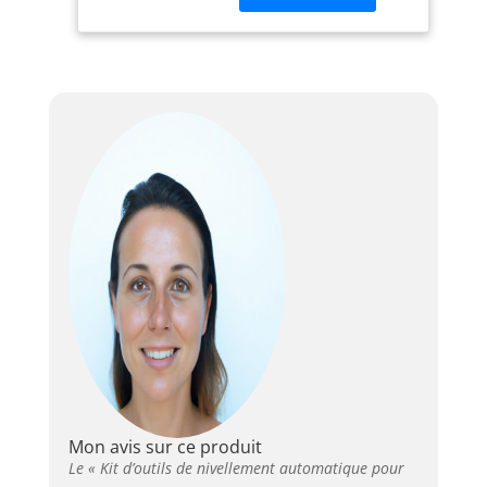
fabriqué en matériau
PE, respectueux de
l'environnement, avec
une bonne ténacité et
une haute résistance.
Il est durable et ne
casse pas facilement
les dents, ce qui
permet d'économiser
considérablement les
coûts de construction.
【Paramètres】Taille
de la chaussure à
pointes : 30 x 14 cm ;
longueur du pic : 2,6
cm ; longueur de
l'aiguille du rouleau :
28 mm ; support : 5
mm 【Facile à
nettoyer】Les dents
Mon avis sur ce produit
du rouleau sont
Le « Kit d’outils de nivellement automatique pour