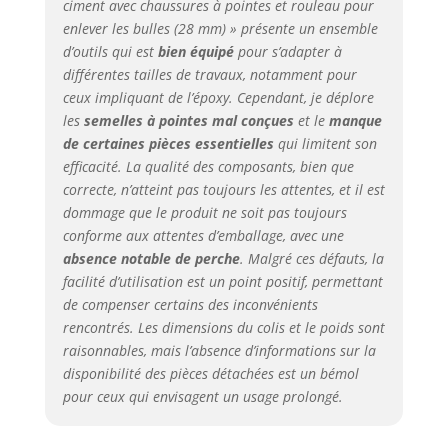
intelligemment
ciment avec chaussures à pointes et rouleau pour
utilisées entre la
enlever les bulles (28 mm) » présente un ensemble
structure des dents
d’outils qui est
bien équipé
pour s’adapter à
pour garantir un
différentes tailles de travaux, notamment pour
ajustement serré entre
ceux impliquant de l’époxy. Cependant, je déplore
les dents,
les
semelles à pointes mal conçues
et le
manque
antidérapant, anti-
de certaines pièces essentielles
qui limitent son
rotation, démontage et
efficacité. La qualité des composants, bien que
nettoyage plus
correcte, n’atteint pas toujours les attentes, et il est
pratiques. Large
dommage que le produit ne soit pas toujours
application : ce kit
d'outils de nivellement
conforme aux attentes d’emballage, avec une
de sol a une large
absence notable de perche
. Malgré ces défauts, la
gamme d'utilisation, il
facilité d’utilisation est un point positif, permettant
peut être utilisé pour
de compenser certains des inconvénients
le ciment auto-nivelant
rencontrés. Les dimensions du colis et le poids sont
la construction de
raisonnables, mais l’absence d’informations sur la
mousse dans la
disponibilité des pièces détachées est un bémol
maison ou l'industrie.
pour ceux qui envisagent un usage prolongé.
Contenu de
l'emballage : 1 rouleau
de 22,9 cm ; 1 rouleau