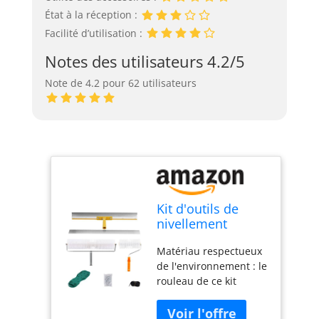
État à la réception :
Facilité d’utilisation :
Notes des utilisateurs 4.2/5
Note de 4.2 pour 62 utilisateurs
Kit d'outils de
nivellement
automatique pour
Matériau respectueux
ciment avec
de l'environnement : le
chaussures à
rouleau de ce kit
pointes et rouleau
d'outils pour béton
pour enlever les
auto-nivelant est
bulles (28 mm)