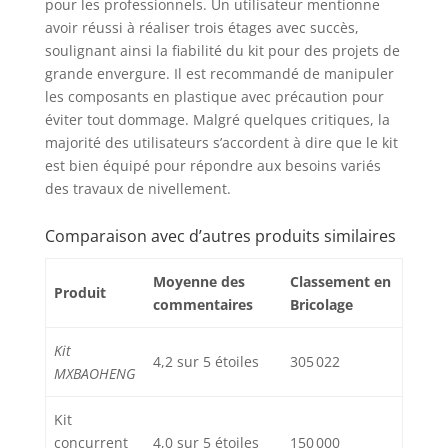
pour les professionnels. Un utilisateur mentionne
de 22,9 cm ; 1 rouleau
avoir réussi à réaliser trois étages avec succès,
de 50,8 cm ; 1 paire de
soulignant ainsi la fiabilité du kit pour des projets de
chaussures à pointes ;
1 grattoir avec lame
grande envergure. Il est recommandé de manipuler
Remarque : il n'y a pas
les composants en plastique avec précaution pour
de long mât, vous
éviter tout dommage. Malgré quelques critiques, la
devez préparer votre
majorité des utilisateurs s’accordent à dire que le kit
propre long poteau si
est bien équipé pour répondre aux besoins variés
nécessaire.
des travaux de nivellement.
Comparaison avec d’autres produits similaires
Moyenne des
Classement en
Produit
commentaires
Bricolage
Kit
4,2 sur 5 étoiles
305 022
MXBAOHENG
Kit
concurrent
4,0 sur 5 étoiles
150 000