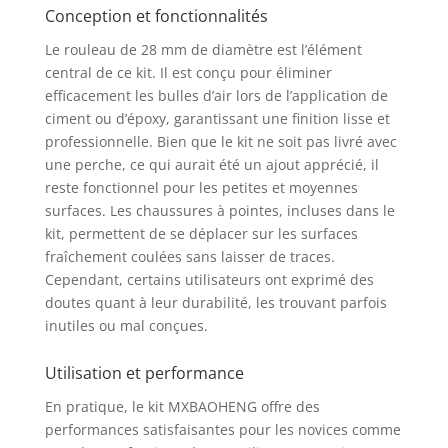
Conception et fonctionnalités
intelligemment
utilisées entre la
Le rouleau de 28 mm de diamètre est l’élément
structure des dents
central de ce kit. Il est conçu pour éliminer
pour garantir un
efficacement les bulles d’air lors de l’application de
ajustement serré entre
ciment ou d’époxy, garantissant une finition lisse et
les dents,
professionnelle. Bien que le kit ne soit pas livré avec
antidérapant, anti-
rotation, démontage et
une perche, ce qui aurait été un ajout apprécié, il
nettoyage plus
reste fonctionnel pour les petites et moyennes
pratiques. Large
surfaces. Les chaussures à pointes, incluses dans le
application : ce kit
kit, permettent de se déplacer sur les surfaces
d'outils de nivellement
fraîchement coulées sans laisser de traces.
de sol a une large
Cependant, certains utilisateurs ont exprimé des
gamme d'utilisation, il
doutes quant à leur durabilité, les trouvant parfois
peut être utilisé pour
inutiles ou mal conçues.
le ciment auto-nivelant
la construction de
Utilisation et performance
mousse dans la
maison ou l'industrie.
En pratique, le kit MXBAOHENG offre des
Contenu de
performances satisfaisantes pour les novices comme
l'emballage : 1 rouleau