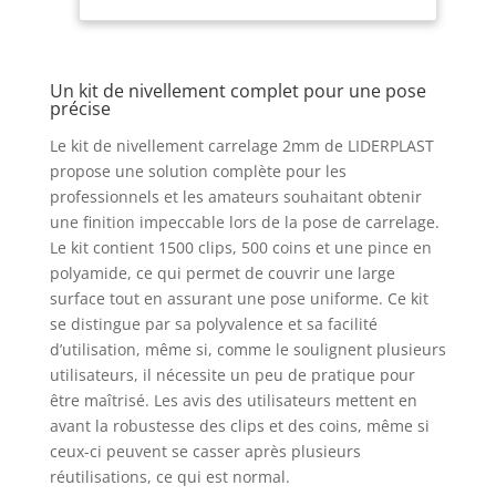
Pose Parfaite
parfaitement
pour Sol et Mur
réguliers. Fini les
décalages et les
Un kit de nivellement complet pour une pose
irrégularités, pour un
précise
résultat professionnel
sur sol et mur. ⏳
Le kit de nivellement carrelage 2mm de LIDERPLAST
Installation rapide et
propose une solution complète pour les
facile – Encollez,
professionnels et les amateurs souhaitant obtenir
insérez le croisillon
une finition impeccable lors de la pose de carrelage.
autonivelant, placez la
Le kit contient 1500 clips, 500 coins et une pince en
cale et serrez avec la
polyamide, ce qui permet de couvrir une large
pince fournie. Une fois
surface tout en assurant une pose uniforme. Ce kit
la colle sèche, retirez
simplement les clips
se distingue par sa polyvalence et sa facilité
en le cassant d’un
d’utilisation, même si, comme le soulignent plusieurs
coup sec. Convient
utilisateurs, il nécessite un peu de pratique pour
aussi bien aux
être maîtrisé. Les avis des utilisateurs mettent en
professionnels qu’aux
avant la robustesse des clips et des coins, même si
bricoleurs. 🔧
ceux-ci peuvent se casser après plusieurs
Compatible avec tous
réutilisations, ce qui est normal.
types de carreaux et