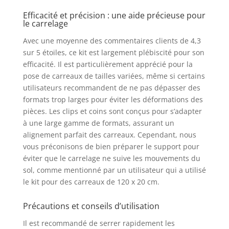
surfaces – Adapté aux
Efficacité et précision : une aide précieuse pour
carreaux de 3 à 16 mm
le carrelage
d’épaisseur, y compris
en grès cérame, pierre
Avec une moyenne des commentaires clients de 4,3
naturelle, travertin,
sur 5 étoiles, ce kit est largement plébiscité pour son
marbre, ciment, granit
efficacité. Il est particulièrement apprécié pour la
et ardoise. Utilisable
pose de carreaux de tailles variées, même si certains
sur sols et murs, idéal
utilisateurs recommandent de ne pas dépasser des
pour salles de bain,
formats trop larges pour éviter les déformations des
cuisines et terrasses.
pièces. Les clips et coins sont conçus pour s’adapter
💪 Matériaux de
à une large gamme de formats, assurant un
qualité et fabrication
alignement parfait des carreaux. Cependant, nous
européenne – Les
coins ultra-résistants
vous préconisons de bien préparer le support pour
sont réutilisables, et la
éviter que le carrelage ne suive les mouvements du
semelle fine des clips
sol, comme mentionné par un utilisateur qui a utilisé
permet d’économiser
le kit pour des carreaux de 120 x 20 cm.
la colle. Ce kit est
compatible avec le
Précautions et conseils d’utilisation
système Raimondi et
garantit une durabilité
Il est recommandé de serrer rapidement les