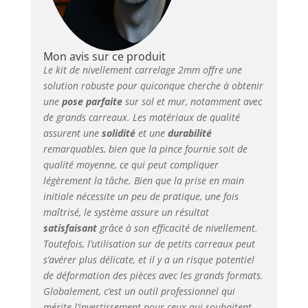
coup sec. Convient
aussi bien aux
professionnels qu’aux
bricoleurs. 🔧
Mon avis sur ce produit
Compatible avec tous
Le kit de nivellement carrelage 2mm offre une
types de carreaux et
solution robuste pour quiconque cherche à obtenir
surfaces – Adapté aux
une
pose parfaite
sur sol et mur, notamment avec
carreaux de 3 à 16 mm
de grands carreaux. Les matériaux de qualité
d’épaisseur, y compris
assurent une
solidité
et une
durabilité
en grès cérame, pierre
remarquables, bien que la pince fournie soit de
naturelle, travertin,
qualité moyenne, ce qui peut compliquer
marbre, ciment, granit
légèrement la tâche. Bien que la prise en main
et ardoise. Utilisable
initiale nécessite un peu de pratique, une fois
sur sols et murs, idéal
maîtrisé, le système assure un résultat
pour salles de bain,
cuisines et terrasses.
satisfaisant
grâce à son efficacité de nivellement.
💪 Matériaux de
Toutefois, l’utilisation sur de petits carreaux peut
qualité et fabrication
s’avérer plus délicate, et il y a un risque potentiel
européenne – Les
de déformation des pièces avec les grands formats.
coins ultra-résistants
Globalement, c’est un outil professionnel qui
sont réutilisables, et la
mérite l’investissement pour ceux qui souhaitent