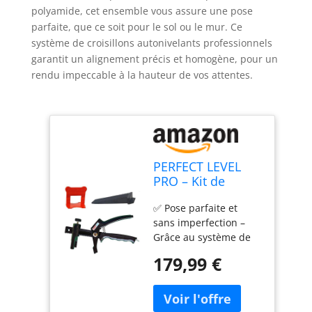
polyamide, cet ensemble vous assure une pose
parfaite, que ce soit pour le sol ou le mur. Ce
système de croisillons autonivelants professionnels
garantit un alignement précis et homogène, pour un
rendu impeccable à la hauteur de vos attentes.
PERFECT LEVEL
PRO – Kit de
Nivellement
✅ Pose parfaite et
Carrelage 2mm
sans imperfection –
(1500 Clips + 500
Grâce au système de
Coins (cales) + 1
nivellement de
Pince polyamide)
179,99 €
carrelage PERFECT
| Croisillon
LEVEL PRO, obtenez un
Autonivelant
alignement précis et
Professionnel |
des joints