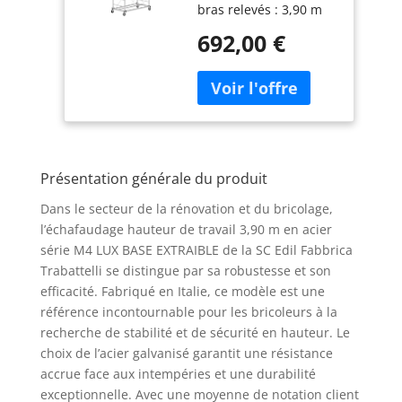
bras relevés : 3,90 m
fabriqué en Italie,
Nouveaux gradins
I SCEDIL
692,00 €
antidérapants moletés
conformes aux
nouvelles
réglementations
Dimensions de la base
: 160 x 95 cm Raccords
anti-coupures calibrés
Présentation générale du produit
avec bombage et
bordure de renfort
Dans le secteur de la rénovation et du bricolage,
l’échafaudage hauteur de travail 3,90 m en acier
série M4 LUX BASE EXTRAIBLE de la SC Edil Fabbrica
Trabattelli se distingue par sa robustesse et son
efficacité. Fabriqué en Italie, ce modèle est une
référence incontournable pour les bricoleurs à la
recherche de stabilité et de sécurité en hauteur. Le
choix de l’acier galvanisé garantit une résistance
accrue face aux intempéries et une durabilité
exceptionnelle. Avec une moyenne de notation client