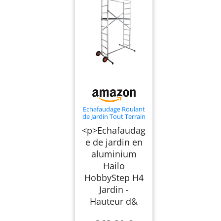
Echafaudage Roulant
de Jardin Tout Terrain
1,7m/3,7m en
<p>Echafaudag
Aluminium Hailo
HobbyStep H4 Jardin
e de jardin en
aluminium
Hailo
HobbyStep H4
Jardin -
Hauteur d&