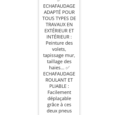
roues increvables -
Echafaudage mobile
ECHAFAUDAGE
sur roues - 150Kg
ADAPTÉ POUR
TOUS TYPES DE
TRAVAUX EN
EXTÉRIEUR ET
INTÉRIEUR :
Peinture des
volets,
tapissage mur,
taillage des
haies... ✅
ECHAFAUDAGE
ROULANT ET
PLIABLE :
Facilement
déplaçable
grâce à ces
deux pneus