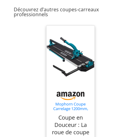
Découvrez d’autres coupes-carreaux
professionnels
Mophorn Coupe
Carrelage 1200mm,
Coupe-carreaux
Coupe en
Manuels avec Rail et
Support,
Douceur : La
Positionnement
roue de coupe
Infrarouge Laser,
Outils de Coupe