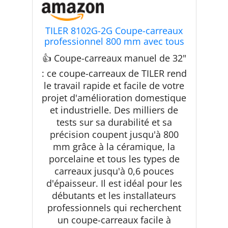
TILER 8102G-2G Coupe-carreaux
professionnel 800 mm avec tous
les cadres en fer, rail de guidage
👍 Coupe-carreaux manuel de 32"
laser réglable, roue de coupe en
carbure de tungstène, double rail
: ce coupe-carreaux de TILER rend
de guidage stable
le travail rapide et facile de votre
projet d'amélioration domestique
et industrielle. Des milliers de
tests sur sa durabilité et sa
précision coupent jusqu'à 800
mm grâce à la céramique, la
porcelaine et tous les types de
carreaux jusqu'à 0,6 pouces
d'épaisseur. Il est idéal pour les
débutants et les installateurs
professionnels qui recherchent
un coupe-carreaux facile à