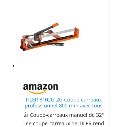
TILER 8102G-2G Coupe-carreaux
professionnel 800 mm avec tous
les cadres en fer, rail de guidage
👍 Coupe-carreaux manuel de 32"
laser réglable, roue de coupe en
carbure de tungstène, double rail
: ce coupe-carreaux de TILER rend