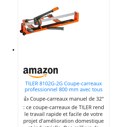
TILER 8102G-2G Coupe-carreaux
professionnel 800 mm avec tous
les cadres en fer, rail de guidage
👍 Coupe-carreaux manuel de 32"
laser réglable, roue de coupe en
carbure de tungstène, double rail
: ce coupe-carreaux de TILER rend
de guidage stable
le travail rapide et facile de votre
projet d'amélioration domestique