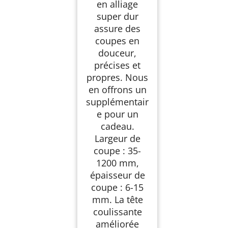
en alliage
Professionnels pour
Couper les Carreaux,
super dur
la Porcelaine
assure des
coupes en
douceur,
précises et
propres. Nous
en offrons un
supplémentair
e pour un
cadeau.
Largeur de
coupe : 35-
1200 mm,
épaisseur de
coupe : 6-15
mm. La tête
coulissante
améliorée