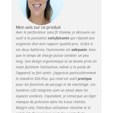
il s'allume automatiquement au
démarrage du travail et peut être
facilement contrôlé lorsque vous travaillez
dans un environnement sombre. La
conception compacte et légère facilite le
fonctionnement et réduit la fatigue
Mon avis sur ce produit
Pratique et rapide: le système de
Avec le perforateur sans fil Stanew, je découvre un
changement rapide SDS Plus permet de
outil à la puissance
satisfaisante
qui répond aux
changer les forets en une seconde,
exigences d’un bon rapport qualité-prix. Grâce à
éliminant ainsi le besoin de perdre du
ses deux batteries, l’autonomie est
adéquate
, bien
temps et de l'énergie à utiliser des outils
que le temps de charge puisse sembler un peu
pour retirer et installer les forets. La
long. Son design ergonomique et sa bonne prise en
puissance de la batterie est affichée, vous
main facilitent l’utilisation, même si le poids de
pouvez donc connaître la puissance de la
l’appareil se fait sentir. J’apprécie particulièrement
batterie à tout moment et organiser votre
le mandrin SDS-Plus, qui rend cet outil
pratique
rythme de travail à l'avance Les produits
pour les fonctions de perçage et de martelage. Les
incluent: 1 perceuse à percussion, 2*
lumières LED intégrées sont un atout dans les
batterie (4,0 Ah), 1 poignée, 6 forets
(6*160/8*160/10*160/12*160/14*160/16*1
espaces sombres. Cependant, je remarque un léger
60 mm), 1 x chargeur. (1,5 A), 1 boîte en
manque de précision dans les trous réalisés.
plastique
Malgré cela, l’interface utilisateur intuitive et le