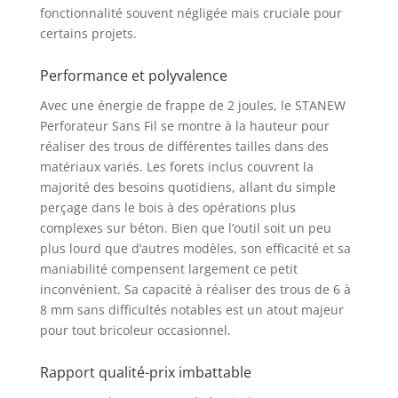
batterie (4,0 Ah), 1 poignée, 6 forets
fonctionnalité souvent négligée mais cruciale pour
(6*160/8*160/10*160/12*160/14*160/16*1
certains projets.
60 mm), 1 x chargeur. (1,5 A), 1 boîte en
plastique
Performance et polyvalence
Avec une énergie de frappe de 2 joules, le STANEW
Perforateur Sans Fil se montre à la hauteur pour
réaliser des trous de différentes tailles dans des
matériaux variés. Les forets inclus couvrent la
majorité des besoins quotidiens, allant du simple
perçage dans le bois à des opérations plus
complexes sur béton. Bien que l’outil soit un peu
plus lourd que d’autres modèles, son efficacité et sa
maniabilité compensent largement ce petit
inconvénient. Sa capacité à réaliser des trous de 6 à
8 mm sans difficultés notables est un atout majeur
pour tout bricoleur occasionnel.
Rapport qualité-prix imbattable