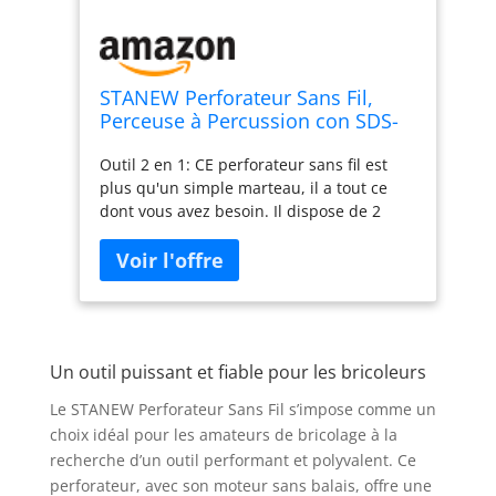
STANEW Perforateur Sans Fil,
Perceuse à Percussion con SDS-
Plus Mandrin, Moteur Sans
Outil 2 en 1: CE perforateur sans fil est
Balais, 4500BPM, 1000RPM, 6x
plus qu'un simple marteau, il a tout ce
Forets, énergie de frappe 2J,
dont vous avez besoin. Il dispose de 2
2*Batterie 20V 4.0Ah
fonctions : foret et marteau perforateur,
répondant à tous vos besoins rapidement
et facilement Puissance puissante: il a
une puissance extraordinaire, utilisant un
moteur sans balais avec régulation de
vitesse en continu, une vitesse à vide de 1
Un outil puissant et fiable pour les bricoleurs
000 tr/min, une fréquence d'impact de
4,500BPM, une énergie d'impact de 1,7 J
Le STANEW Perforateur Sans Fil s’impose comme un
et une plage de perçage optimale de 6 à
choix idéal pour les amateurs de bricolage à la
12 mm. Perce facilement les surfaces
recherche d’un outil performant et polyvalent. Ce
dures telles que l'acier, le bois, la
perforateur, avec son moteur sans balais, offre une
maçonnerie et même le béton