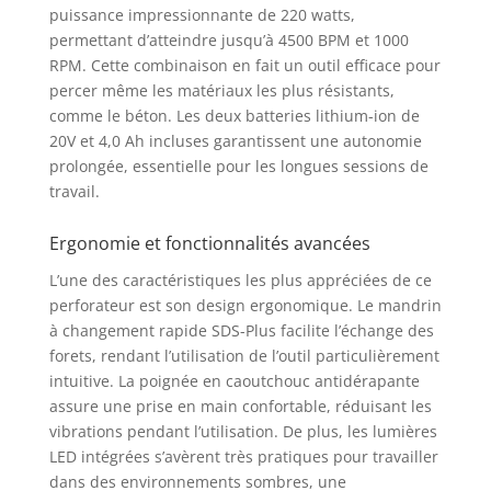
puissance impressionnante de 220 watts,
Ergonomique: Poignée en caoutchouc fine
et souple, poignée ergonomique,
permettant d’atteindre jusqu’à 4500 BPM et 1000
rembourrée, confortable et
RPM. Cette combinaison en fait un outil efficace pour
antidérapante. Equipé d'une lumière LED,
percer même les matériaux les plus résistants,
il s'allume automatiquement au
comme le béton. Les deux batteries lithium-ion de
démarrage du travail et peut être
20V et 4,0 Ah incluses garantissent une autonomie
facilement contrôlé lorsque vous travaillez
prolongée, essentielle pour les longues sessions de
dans un environnement sombre. La
travail.
conception compacte et légère facilite le
fonctionnement et réduit la fatigue
Ergonomie et fonctionnalités avancées
Pratique et rapide: le système de
changement rapide SDS Plus permet de
L’une des caractéristiques les plus appréciées de ce
changer les forets en une seconde,
perforateur est son design ergonomique. Le mandrin
éliminant ainsi le besoin de perdre du
à changement rapide SDS-Plus facilite l’échange des
temps et de l'énergie à utiliser des outils
forets, rendant l’utilisation de l’outil particulièrement
pour retirer et installer les forets. La
intuitive. La poignée en caoutchouc antidérapante
puissance de la batterie est affichée, vous
assure une prise en main confortable, réduisant les
pouvez donc connaître la puissance de la
batterie à tout moment et organiser votre
vibrations pendant l’utilisation. De plus, les lumières
rythme de travail à l'avance Les produits
LED intégrées s’avèrent très pratiques pour travailler
incluent: 1 perceuse à percussion, 2*
dans des environnements sombres, une