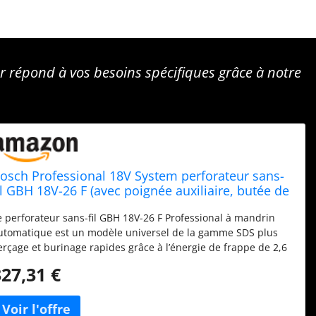
r répond à vos besoins spécifiques grâce à notre
osch Professional 18V System perforateur sans-
il GBH 18V-26 F (avec poignée auxiliaire, butée de
rofondeur, chiffon, mandrin interchangeable
e perforateur sans-fil GBH 18V-26 F Professional à mandrin
DS plus, L-BOXX)
utomatique est un modèle universel de la gamme SDS plus
erçage et burinage rapides grâce à l’énergie de frappe de 2,6
 Travail sûr et maîtrise optimale grâce au système KickBack
327,31 €
ontrol : arrêt automatique de l’outil en cas de danger
MPShare : Les batteries et chargeurs sont entièrement
ompatibles avec le Professional 18V System Bosch et avec de