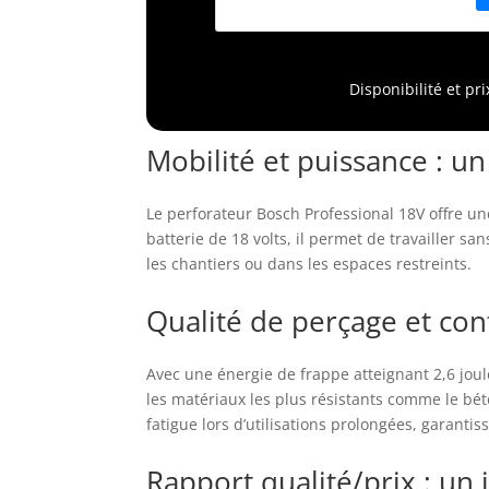
n
L
p
B
Disponibilité et pr
Mobilité et puissance : u
Le perforateur Bosch Professional 18V offre un
batterie de 18 volts, il permet de travailler sa
les chantiers ou dans les espaces restreints.
Qualité de perçage et conf
Avec une énergie de frappe atteignant 2,6 joul
les matériaux les plus résistants comme le bét
fatigue lors d’utilisations prolongées, garantis
Rapport qualité/prix : un 