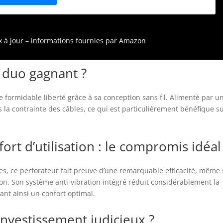
ombreux autres outils de l’Alliance multi-marques AMPShare.
ivré avec : GBH 18V-26 F, poignée supplémentaire, butée de
rofondeur, chiffon, mandrin interchangeable SDS plus, L-
OXX
ix à jour – informations fournies par Amazon
n duo gagnant ?
e formidable liberté grâce à sa conception sans fil. Alimenté par u
ns la contrainte des câbles, ce qui est particulièrement bénéfique s
ort d’utilisation : le compromis idéal
es, ce perforateur fait preuve d’une remarquable efficacité, même
on. Son système anti-vibration intégré réduit considérablement la
sant ainsi un confort optimal.
investissement judicieux ?