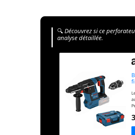
🔍
Découvrez si ce perforateu
analyse détaillée.
B
f
p
L
S
a
P
J
C
A
c