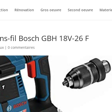
ction
Rénovation
Gros oeuvre
Second oeuvre
Materie
ns-fil Bosch GBH 18V-26 F
aux
|
0 commentaires