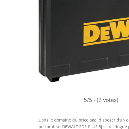
5/5 - (2 votes)
Dans le domaine du bricolage, disposer d’un ou
perforateur DEWALT SDS-PLUS 3J se distingue p