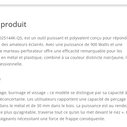
vaux de perçage du bois et du métal Un outil robuste et idéal
r un forage confortable : il fait partie de la gamme Perform &
tect et affiche de faibles niveaux de vibrations (14.9 m/s²) pour un
 produit
fort accru lors du perçage dans le béton. L'outil intègre
lement une poignée arrière ergonomique recouverte de
utchouc améliorant ainsi la prise en main et le confort
D25144K-QS, est un outil puissant et polyvalent conçu pour répond
tilisation Découvrez notre perforateur filaire puissant avec les
t des amateurs éclairés. Avec une puissance de 900 Watts et une
essoires inclus : une poignée latérale multi-positions avec lampe
ce marteau perforateur offre une efficacité remarquable pour les
, une butée de profondeur, un coffret de transport et un
en métal et plastique, combiné à sa couleur distincte noir/jaune, l
drin changement rapide DEWALT, Robustesse garantie : Depuis
essionnelle.
s de 90 ans, DEWALT conçoit, fabrique et commercialise des
hines particulièrement robustes, durables et puissantes pour
 professionnels et les bricoleurs experts : qualité, puissance,
é
idité et fiabilité se retrouvent dans chacune d’entre elles
ge, burinage et vissage – ce modèle se distingue par sa capacité 
déconcertante. Les utilisateurs rapportent une capacité de perçage
ns le métal et de 30 mm dans le bois. La puissance est au rende
e plus qu’agréable, traverse tout ce qu’on lui met devant le nez ».
 exigeants nécessitant une force de frappe conséquente.