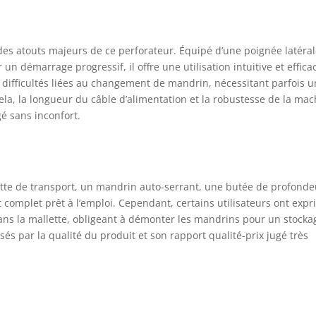
des atouts majeurs de ce perforateur. Équipé d’une poignée latéra
un démarrage progressif, il offre une utilisation intuitive et effica
 difficultés liées au changement de mandrin, nécessitant parfois u
cela, la longueur du câble d’alimentation et la robustesse de la ma
é sans inconfort.
ette de transport, un mandrin auto-serrant, une butée de profonde
t complet prêt à l’emploi. Cependant, certains utilisateurs ont exp
ans la mallette, obligeant à démonter les mandrins pour un stocka
és par la qualité du produit et son rapport qualité-prix jugé très