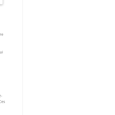
re
ui
à
z-
 Ces