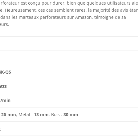
rforateur est conçu pour durer, bien que quelques utilisateurs ai
 Heureusement, ces cas semblent rares, la majorité des avis éta
e dans les marteaux perforateurs sur Amazon, témoigne de sa
eurs.
4K-QS
tts
r/min
:
26 mm
, Métal :
13 mm
, Bois :
30 mm
g