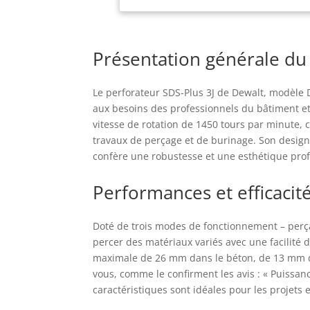
tra
pou
Pro
Présentation générale du
con
éga
cao
Le perforateur SDS-Plus 3J de Dewalt, modèle 
d'u
aux besoins des professionnels du bâtiment e
acc
vitesse de rotation de 1450 tours par minute, 
LED
travaux de perçage et de burinage. Son design 
man
confère une robustesse et une esthétique prof
plu
mac
les
Performances et efficacit
sol
Doté de trois modes de fonctionnement – perça
percer des matériaux variés avec une facilité 
maximale de 26 mm dans le béton, de 13 mm da
vous, comme le confirment les avis : « Puissanc
caractéristiques sont idéales pour les projets