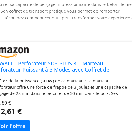
tion et sa capacité de perçage impressionnante dans le béton, le mé
on. Son coffret de transport pratique vous permet de l’emporter
t. Découvrez comment cet outil peut transformer votre expérience
WALT - Perforateur SDS-PLUS 3J - Marteau
rforateur Puissant à 3 Modes avec Coffret de
ansport - Cap. de perçage max. béton/métal/bois
fitez de la puissance (900W) de ce marteau : Le marteau
/13/30mm - Vitesse 0-1450tr/min - 900W 6 -
forateur offre une force de frappe de 3 joules et une capacité de
5144K-QS
çage de 28 mm dans le béton et de 30 mm dans le bois. Ses
tes performances et ses 3 modes d'utilisation en font l'outil idéal
,80 €
r le perçage et la fixation de matériaux très résistants Bénéficiez
2,61 €
n perçage efficace et d'un contrôle total. Il offre une vitesse à vide
0-1450 tr/min et une fréquence de 5350 cpm/min. Notre marteau
forateur dispose du mode stop de rotation pour des travaux de
uage et de burinage ou du mode rotation simple pour des