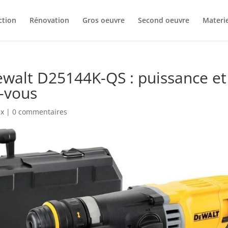
ction
Rénovation
Gros oeuvre
Second oeuvre
Materie
ewalt D25144K-QS : puissance et
-vous
ux
|
0 commentaires