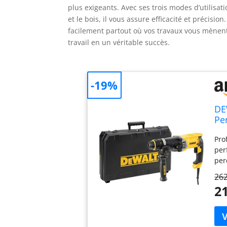
plus exigeants. Avec ses trois modes d’utilisa
et le bois, il vous assure efficacité et précisi
facilement partout où vos travaux vous mènen
travail en un véritable succès.
-19%
DE
Pe
Tr
Pro
26
per
D2
per
hau
262
pou
21
d'u
de 
per
piq