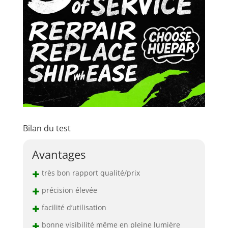
Bilan du test
Avantages
+
très bon rapport qualité/prix
+
précision élevée
+
facilité d’utilisation
+
bonne visibilité même en pleine lumière