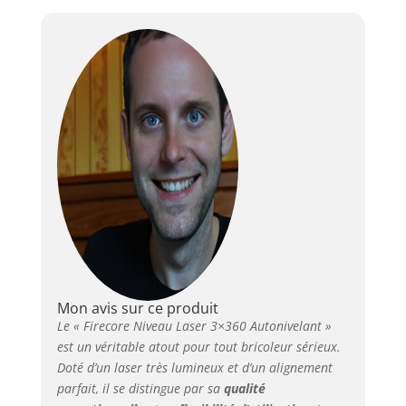
plupart des chantiers
de construction. Le
laser 360 vert haute
visibilité assure la
précision du
positionnement et
garantit l'exactitude
des résultats de
positionnement.
NIVEAU LASER AVEC
TREPIED 1.5M:
l'ensemble de laser
niveau G50 est livré
avec un trépied laser
de 1,5 m (pleine
hauteur de
déploiement), qui peut
Mon avis sur ce produit
être utilisé avec le
Le « Firecore Niveau Laser 3×360 Autonivelant »
niveau pour mieux
est un véritable atout pour tout bricoleur sérieux.
répondre aux besoins
Doté d’un laser très lumineux et d’un alignement
de positionnement du
parfait, il se distingue par sa
qualité
chantier. MODE DE