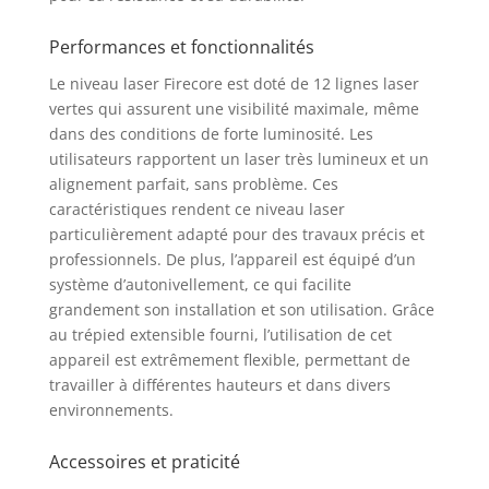
être utilisé avec le
niveau pour mieux
Performances et fonctionnalités
répondre aux besoins
de positionnement du
Le niveau laser Firecore est doté de 12 lignes laser
chantier. MODE DE
vertes qui assurent une visibilité maximale, même
FONCTIONNEMENT :
dans des conditions de forte luminosité. Les
Le niveau laser vert de
utilisateurs rapportent un laser très lumineux et un
construction est conçu
alignement parfait, sans problème. Ces
avec un mode auto-
caractéristiques rendent ce niveau laser
nivelant, un mode
particulièrement adapté pour des travaux précis et
manuel et un mode
réception. Après le
professionnels. De plus, l’appareil est équipé d’un
déverrouillage, la
système d’autonivellement, ce qui facilite
machine passe
grandement son installation et son utilisation. Grâce
automatiquement en
au trépied extensible fourni, l’utilisation de cet
mode d'auto-
appareil est extrêmement flexible, permettant de
nivellement et la ligne
travailler à différentes hauteurs et dans divers
laser est
environnements.
automatiquement
nivelée dans une
Accessoires et praticité
plage de ±4°. Vous
pouvez passer en