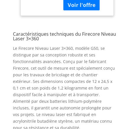
laser verticales à 360°,
USB, lazer niveaux
ce qui peut répondre
bricolage avec
aux besoins de
Télécommande et
positionnement de la
étui de transport
plupart des chantiers
Caractéristiques techniques du Firecore Niveau
de construction. Le
Laser 3×360
laser 360 vert haute
visibilité assure la
Le Firecore Niveau Laser 3×360, modèle G50, se
précision du
distingue par sa conception robuste et ses
positionnement et
fonctionnalités avancées. Conçu par le fabricant
garantit l'exactitude
Firecore, cet outil de mesure est spécialement conçu
des résultats de
pour les travaux de bricolage et de chantier
positionnement.
extérieur. Ses dimensions compactes de 12 x 24,5 x
NIVEAU LASER AVEC
0,1 cm et son poids de 1,2 kilogramme en font un
TREPIED 1.5M:
l'ensemble de laser
dispositif facile à manipuler et à transporter.
niveau G50 est livré
Alimenté par deux batteries lithium-polymère
avec un trépied laser
incluses, il garantit une autonomie prolongée pour
de 1,5 m (pleine
vos projets. Le niveau laser est fabriqué en
hauteur de
acrylonitrile butadiène styrène, un matériau connu
déploiement), qui peut
pour sa résistance et sa durabilité.