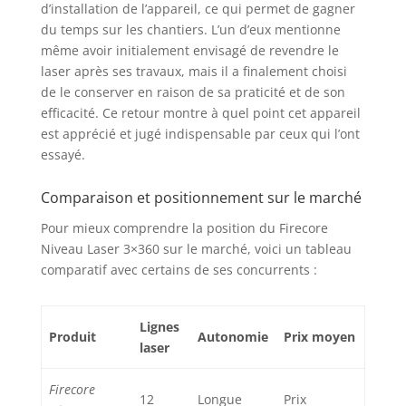
d’installation de l’appareil, ce qui permet de gagner
poussiéreux. En même
du temps sur les chantiers. L’un d’eux mentionne
temps, il est
également très
même avoir initialement envisagé de revendre le
approprié pour les
laser après ses travaux, mais il a finalement choisi
travaux de décoration
de le conserver en raison de sa praticité et de son
de bricolage à
efficacité. Ce retour montre à quel point cet appareil
domicile, tels que la
est apprécié et jugé indispensable par ceux qui l’ont
suspension de cadres
essayé.
photo, la calligraphie
et la peinture,
Comparaison et positionnement sur le marché
l'installation de
supports, etc.
Pour mieux comprendre la position du Firecore
BATTERIE LITHIUM-ION
Niveau Laser 3×360 sur le marché, voici un tableau
HAUTE CAPACITÉ :
comparatif avec certains de ses concurrents :
Niveau laser 360 ​​est
livré avec deux
batteries lithium-ion
Lignes
de grande capacité
Produit
Autonomie
Prix moyen
laser
4000 mAh, qui
peuvent être utilisées
Firecore
en continu pendant 7
12
Longue
Prix