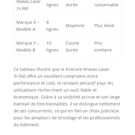
Niveau Laser
heures (toutes les
lignes
durée
raisonnable
lignes laser sont
3×360
allumées). En même
temps, la batterie et la
Marque X –
8
Moyenne
Plus élevé
machine de niveau
Modèle A
lignes
peuvent être chargées
séparément. Prise en
Marque Y –
10
Courte
Prix
charge du chargement
Modèle B
lignes
durée
similaire
usb. (câble de
chargement inclus)
Ce tableau illustre que le Firecore Niveau Laser
3×360 offre un excellent compromis entre
performance et coût, le rendant attractif pour les
utilisateurs recherchant un outil fiable et
économique. Grâce à sa visibilité accrue et son large
éventail de fonctionnalités, il se distingue nettement
de ses concurrents, ce qui en fait un choix judicieux
pour les amateurs de bricolage et les professionnels
du bâtiment.