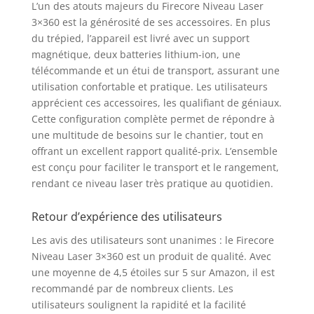
L’un des atouts majeurs du Firecore Niveau Laser
mode manuel et
3×360 est la générosité de ses accessoires. En plus
utiliser la ligne laser
du trépied, l’appareil est livré avec un support
sous n'importe quel
magnétique, deux batteries lithium-ion, une
angle, et la ligne laser
télécommande et un étui de transport, assurant une
ne clignotera pas
utilisation confortable et pratique. Les utilisateurs
comme rappel. Le
mode récepteur peut
apprécient ces accessoires, les qualifiant de géniaux.
être activé en mode
Cette configuration complète permet de répondre à
auto-nivellement et
une multitude de besoins sur le chantier, tout en
manuel. IP54 ÉTANCHE
offrant un excellent rapport qualité-prix. L’ensemble
À L'EAU ET À LA
est conçu pour faciliter le transport et le rangement,
POUSSIÈRE :
rendant ce niveau laser très pratique au quotidien.
L'extérieur du laser
chantier est fabriqué
Retour d’expérience des utilisateurs
en matériau IP54
étanche à l'eau et à la
Les avis des utilisateurs sont unanimes : le Firecore
poussière, ce qui lui
Niveau Laser 3×360 est un produit de qualité. Avec
permet d'être utilisé à
une moyenne de 4,5 étoiles sur 5 sur Amazon, il est
l'extérieur et sur des
recommandé par de nombreux clients. Les
chantiers de
utilisateurs soulignent la rapidité et la facilité
construction