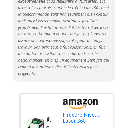
exceptionnelle
et sa
flexibilité d’utilisation
. Les
FONCTIONNEMENT :
accessoires fournis, comme le trépied de 150 cm et
Le niveau laser vert de
la télécommande, sont non seulement bien conçus
construction est conçu
mais aussi extrêmement pratiques, facilitant
avec un mode auto-
grandement l’installation et l’utilisation. Avec deux
nivelant, un mode
batteries lithium-ion et une charge USB, l’appareil
manuel et un mode
réception. Après le
assure une autonomie suffisante pour de longs
déverrouillage, la
travaux. Son prix, tout à fait raisonnable, en fait
machine passe
une option accessible sans compromis sur les
automatiquement en
performances. En bref, un équipement bien fait qui
mode d'auto-
répond aux attentes des utilisateurs les plus
nivellement et la ligne
exigeants.
laser est
automatiquement
nivelée dans une
plage de ±4°. Vous
pouvez passer en
mode manuel et
utiliser la ligne laser
Firecore Niveau
sous n'importe quel
Laser 360
angle, et la ligne laser
Autonivelant ​​avec