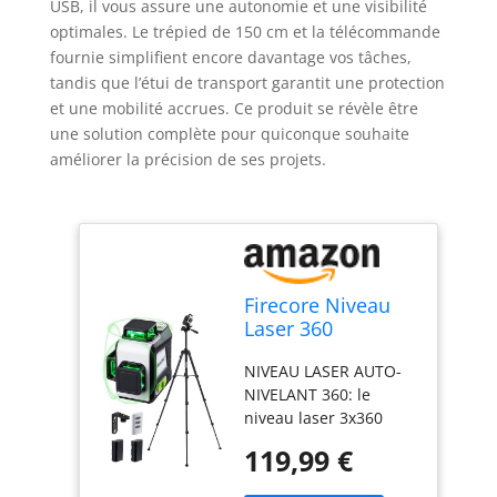
USB, il vous assure une autonomie et une visibilité
optimales. Le trépied de 150 cm et la télécommande
fournie simplifient encore davantage vos tâches,
tandis que l’étui de transport garantit une protection
et une mobilité accrues. Ce produit se révèle être
une solution complète pour quiconque souhaite
améliorer la précision de ses projets.
Firecore Niveau
Laser 360
Autonivelant ​​avec
NIVEAU LASER AUTO-
Trépied
NIVELANT 360: le
150cm,Niveau
niveau laser 3x360
Laser Vert 12
peut projeter une
lignes avec 2
119,99 €
ligne laser horizontale
Batteries lithium-
à 360° et deux lignes
ion et en charge