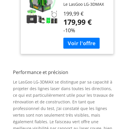
Le LasGoo LG-3DMAX
Batteries Lithium
offre une ligne
Rechargeables,
199,99 €
horizontale et deux
Adaptateur de
179,99 €
lignes verticales pour
Réglage, Lunettes
une couverture
et Étui Rigide
-10%
complète dans les
deux directions. Cela
permet de prendre
des mesures et de
marquer sous
n'importe quel angle,
ce qui permet de
Performance et précision
visualiser et de
Le LasGoo LG-3DMAX se distingue par sa capacité à
compléter rapidement
projeter des lignes laser dans toutes les directions,
la mise en page et
d'augmenter
ce qui est particulièrement utile pour les travaux de
l'efficacité du travail
rénovation et de construction. En tant que
Laser vert de haute
professionnel du test, j’ai constaté que les lignes
précision: Le LasGoo
vertes sont non seulement très visibles, mais
LG-3DMAX émet des
également fiables. Le faisceau vert offre une
faisceaux laser verts
meilleure visibilité par rapport au laser rouge, bien