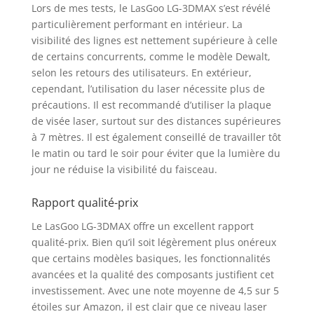
Lors de mes tests, le LasGoo LG-3DMAX s’est révélé
fin inclus convient à
particulièrement performant en intérieur. La
divers environnements
de travail complexes.
visibilité des lignes est nettement supérieure à celle
Sa conception stable
de certains concurrents, comme le modèle Dewalt,
réduit les
selon les retours des utilisateurs. En extérieur,
déplacements et les
cependant, l’utilisation du laser nécessite plus de
secousses pendant
précautions. Il est recommandé d’utiliser la plaque
l'utilisation, ce qui
de visée laser, surtout sur des distances supérieures
permet d'effectuer des
à 7 mètres. Il est également conseillé de travailler tôt
réglages fins du laser
le matin ou tard le soir pour éviter que la lumière du
pour une plus grande
jour ne réduise la visibilité du faisceau.
précision Contenu de
l'emballage: Le paquet
comprend le niveau
Rapport qualité-prix
laser LasGoo LG-
Le LasGoo LG-3DMAX offre un excellent rapport
3DMAX, 2 batteries
qualité-prix. Bien qu’il soit légèrement plus onéreux
lithium-ion
que certains modèles basiques, les fonctionnalités
rechargeables, un
avancées et la qualité des composants justifient cet
adaptateur de support
de réglage fin, des
investissement. Avec une note moyenne de 4,5 sur 5
lunettes
étoiles sur Amazon, il est clair que ce niveau laser