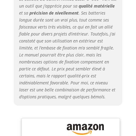
maison ou au bureau.
un outil que j’apprécie pour sa
qualité matérielle
Le laser répond aux
et sa
précision de nivellement
. Ses batteries
normes de sécurité de
longue durée sont un vrai plus, tout comme ses
classe II avec une
faisceaux verts très visibles, ce qui en fait un allié
puissance de sortie
fiable pour divers projets d’intérieur. Toutefois, j’ai
inférieure à 1mW
constaté que son utilisation en extérieur est
Batteries
rechargeables: Le
limitée, et l’embase de fixation m’a semblé fragile.
LasGoo LG-3DMAX est
Le manuel pourrait être plus clair, mais les
équipé de deux
nombreuses options de fixation compensent en
batteries lithium-ion
partie ce défaut. Le prix peut sembler élevé à
rechargeables, ce qui
certains, mais le rapport qualité-prix est
permet un
indéniablement favorable. Pour moi, ce niveau
remplacement rapide
laser est une belle combinaison de performance et
lorsqu'une batterie est
d’options pratiques, malgré quelques bémols.
épuisée, évitant ainsi
les interruptions de
travail dues au
chargement. La durée
d'utilisation est ainsi
prolongée, ce qui est