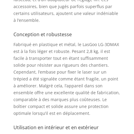
lorsqu'une batterie est
épuisée, évitant ainsi
accessoires, bien que jugés parfois superflus par
les interruptions de
certains utilisateurs, ajoutent une valeur indéniable
travail dues au
à l’ensemble.
chargement. La durée
d'utilisation est ainsi
Conception et robustesse
prolongée, ce qui est
bénéfique pour les
Fabriqué en plastique et métal, le LasGoo LG-3DMAX
tâches nécessitant une
est à la fois léger et robuste. Pesant 2,8 kg, il est
utilisation continue de
facile à transporter tout en étant suffisamment
longue durée Design
solide pour résister aux rigueurs des chantiers.
pratique et support
Cependant, l’embase pour fixer le laser sur un
magnétique
trépied a été signalée comme étant fragile, un point
professionnel: Le
à améliorer. Malgré cela, l’appareil dans son
LasGoo LG-3DMAX est
ensemble offre une excellente qualité de fabrication,
doté de filets de
comparable à des marques plus coûteuses. Le
montage 1/4"-20 et
boîtier compact et solide assure une protection
5/8"-11 en bas pour
s'adapter à différentes
optimale lorsqu’il est en déplacement.
spécifications de
trépieds. L'adaptateur
Utilisation en intérieur et en extérieur
de support de réglage