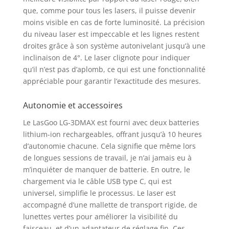
clairs et lumineux,
que, comme pour tous les lasers, il puisse devenir
offrant une visibilité et
moins visible en cas de forte luminosité. La précision
une clarté accrues
du niveau laser est impeccable et les lignes restent
avec une distance
droites grâce à son système autonivelant jusqu’à une
visible allant jusqu'à
100 pieds. Il est conçu
inclinaison de 4°. Le laser clignote pour indiquer
pour être utilisé à la
qu’il n’est pas d’aplomb, ce qui est une fonctionnalité
maison ou au bureau.
appréciable pour garantir l’exactitude des mesures.
Le laser répond aux
normes de sécurité de
Autonomie et accessoires
classe II avec une
puissance de sortie
Le LasGoo LG-3DMAX est fourni avec deux batteries
inférieure à 1mW
lithium-ion rechargeables, offrant jusqu’à 10 heures
Batteries
d’autonomie chacune. Cela signifie que même lors
rechargeables: Le
de longues sessions de travail, je n’ai jamais eu à
LasGoo LG-3DMAX est
m’inquiéter de manquer de batterie. En outre, le
équipé de deux
chargement via le câble USB type C, qui est
batteries lithium-ion
universel, simplifie le processus. Le laser est
rechargeables, ce qui
accompagné d’une mallette de transport rigide, de
permet un
lunettes vertes pour améliorer la visibilité du
remplacement rapide
faisceau, et d’un adaptateur de réglage fin. Ces