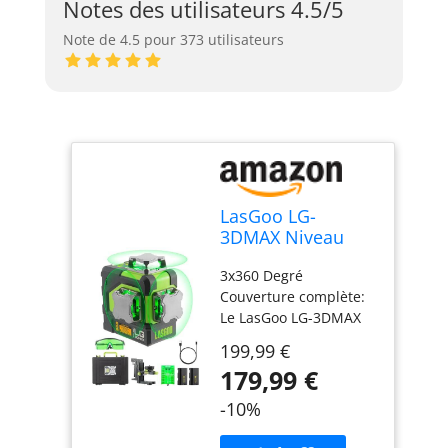
Notes des utilisateurs 4.5/5
Note de 4.5 pour 373 utilisateurs
LasGoo LG-
3DMAX Niveau
Laser 3x360° Vert,
3x360 Degré
Laser Croisé Auto-
Couverture complète:
Nivellant 3D, 2
Le LasGoo LG-3DMAX
Batteries Lithium
offre une ligne
Rechargeables,
199,99 €
horizontale et deux
Adaptateur de
179,99 €
lignes verticales pour
Réglage, Lunettes
une couverture
et Étui Rigide
-10%
complète dans les
deux directions. Cela