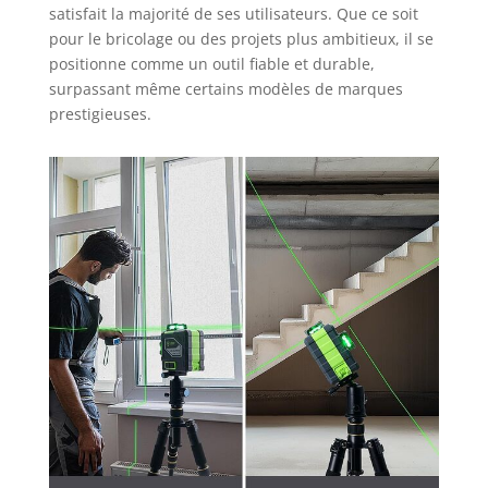
d'amélioration du
satisfait la majorité de ses utilisateurs. Que ce soit
laser vert, une plaque
pour le bricolage ou des projets plus ambitieux, il se
de cible laser, un
positionne comme un outil fiable et durable,
câble Type-C, un
surpassant même certains modèles de marques
manuel d'utilisation et
prestigieuses.
une mallette de
transport rigide