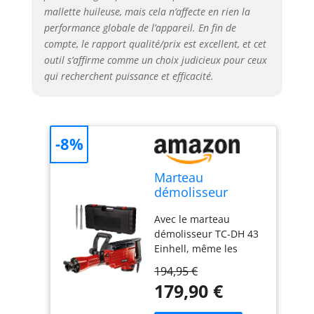
mallette huileuse, mais cela n’affecte en rien la
performance globale de l’appareil. En fin de
compte, le rapport qualité/prix est excellent, et cet
outil s’affirme comme un choix judicieux pour ceux
qui recherchent puissance et efficacité.
-8%
Marteau
démolisseur
Einhell TC-DH 43
Avec le marteau
démolisseur TC-DH 43
Einhell, même les
travaux de démolition
194,95 €
lourds sont à la portée
179,90 €
des bricoleurs
ambitieux. Ses 1 600 W