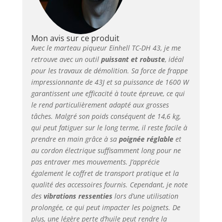
flexibilité à n’importe
quelle position de
travail. Robuste et
durable, le marteau
Mon avis sur ce produit
démolisseur est conçu
Avec le marteau piqueur Einhell TC-DH 43, je me
aussi pour un
retrouve avec un outil
puissant et robuste
, idéal
fonctionnement
pour les travaux de démolition. Sa force de frappe
continu dans des
impressionnante de 43J et sa puissance de 1600 W
conditions difficiles.
garantissent une efficacité à toute épreuve, ce qui
Vendu avec un
le rend particulièrement adapté aux grosses
pointeau et un burin
tâches. Malgré son poids conséquent de 14,6 kg,
plat, le marteau
qui peut fatiguer sur le long terme, il reste facile à
démolisseur est
prendre en main grâce à sa
poignée réglable
et
immédiatement
au cordon électrique suffisamment long pour ne
opérationnel. L’outil
est vendu dans sa
pas entraver mes mouvements. J’apprécie
mallette de transport
également le coffret de transport pratique et la
et de rangement très
qualité des accessoires fournis. Cependant, je note
pratique.
des
vibrations ressenties
lors d’une utilisation
prolongée, ce qui peut impacter les poignets. De
plus, une légère perte d’huile peut rendre la