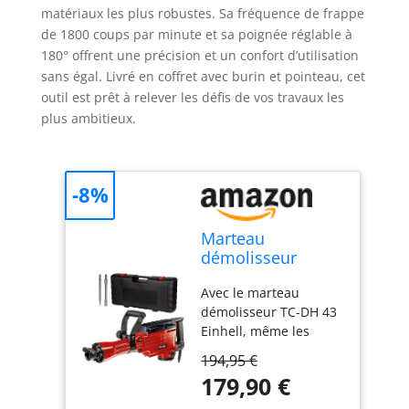
matériaux les plus robustes. Sa fréquence de frappe
de 1800 coups par minute et sa poignée réglable à
180° offrent une précision et un confort d’utilisation
sans égal. Livré en coffret avec burin et pointeau, cet
outil est prêt à relever les défis de vos travaux les
plus ambitieux.
-8%
Marteau
démolisseur
Einhell TC-DH 43
Avec le marteau
démolisseur TC-DH 43
Einhell, même les
travaux de démolition
194,95 €
lourds sont à la portée
179,90 €
des bricoleurs
ambitieux. Ses 1 600 W