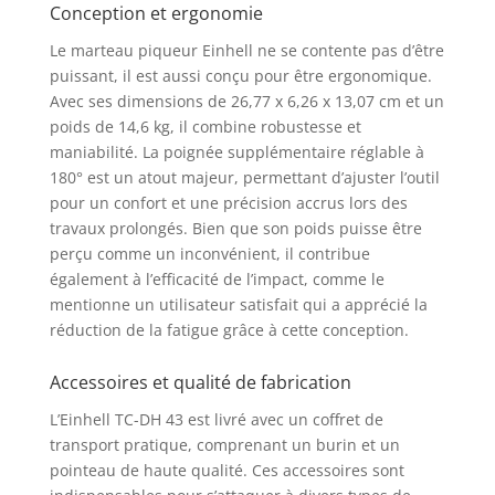
Conception et ergonomie
démolisseur est conçu
aussi pour un
Le marteau piqueur Einhell ne se contente pas d’être
fonctionnement
puissant, il est aussi conçu pour être ergonomique.
continu dans des
Avec ses dimensions de 26,77 x 6,26 x 13,07 cm et un
conditions difficiles.
poids de 14,6 kg, il combine robustesse et
Vendu avec un
maniabilité. La poignée supplémentaire réglable à
pointeau et un burin
plat, le marteau
180° est un atout majeur, permettant d’ajuster l’outil
démolisseur est
pour un confort et une précision accrus lors des
immédiatement
travaux prolongés. Bien que son poids puisse être
opérationnel. L’outil
perçu comme un inconvénient, il contribue
est vendu dans sa
également à l’efficacité de l’impact, comme le
mallette de transport
mentionne un utilisateur satisfait qui a apprécié la
et de rangement très
réduction de la fatigue grâce à cette conception.
pratique.
Accessoires et qualité de fabrication
L’Einhell TC-DH 43 est livré avec un coffret de
transport pratique, comprenant un burin et un
pointeau de haute qualité. Ces accessoires sont