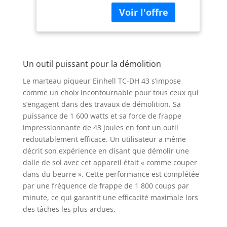
de puissance assurent
une bonne avancée. La
force de frappe de 43 J
offre une performance
élevée pour les
Un outil puissant pour la démolition
travaux de
démolissage dans la
Le marteau piqueur Einhell TC-DH 43 s’impose
maison et le jardin. Le
comme un choix incontournable pour tous ceux qui
mandrin hexagonal
s’engagent dans des travaux de démolition. Sa
SDS permet un
puissance de 1 600 watts et sa force de frappe
changement d’outil
facile et rapide. La
impressionnante de 43 joules en font un outil
poignée auxiliaire peut
redoutablement efficace. Un utilisateur a même
pivoter de 180°,
décrit son expérience en disant que démolir une
permettant au
dalle de sol avec cet appareil était « comme couper
marteau démolisseur
dans du beurre ». Cette performance est complétée
de s’adapter en toute
par une fréquence de frappe de 1 800 coups par
flexibilité à n’importe
minute, ce qui garantit une efficacité maximale lors
quelle position de
des tâches les plus ardues.
travail. Robuste et
durable, le marteau