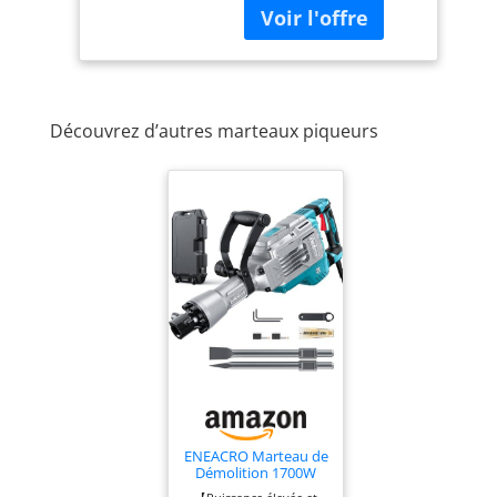
de puissance assurent
une bonne avancée. La
force de frappe de 43 J
offre une performance
élevée pour les
Découvrez d’autres marteaux piqueurs
travaux de
démolissage dans la
maison et le jardin. Le
mandrin hexagonal
SDS permet un
changement d’outil
facile et rapide. La
poignée auxiliaire peut
pivoter de 180°,
permettant au
marteau démolisseur
de s’adapter en toute
flexibilité à n’importe
quelle position de
travail. Robuste et
ENEACRO Marteau de
Démolition 1700W
durable, le marteau
SDS-Hex Brise-béton,