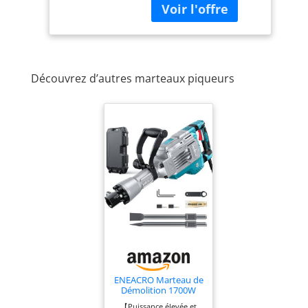
Découvrez d’autres marteaux piqueurs
ENEACRO Marteau de
Démolition 1700W
SDS-Hex Brise-béton,
【Puissance élevée et