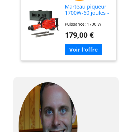
Marteau piqueur
1700W-60 joules -
1900
Puissance: 1700 W
coups/minute -
avec coffret métal
179,00 €