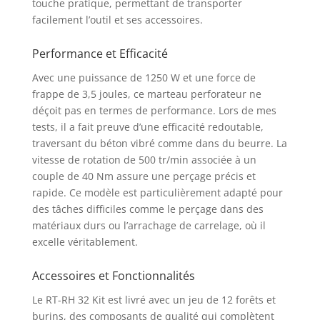
touche pratique, permettant de transporter
des burins et, assure
facilement l’outil et ses accessoires.
une force de frappe
massive de 3,5 joule
Performance et Efficacité
avec son puissant
moteur de 1250 Watt,
Avec une puissance de 1250 W et une force de
pour maîtriser tous les
frappe de 3,5 joules, ce marteau perforateur ne
travaux intensifs Une
déçoit pas en termes de performance. Lors de mes
poignée spécifique
tests, il a fait preuve d’une efficacité redoutable,
protège l’utilisateur
traversant du béton vibré comme dans du beurre. La
des vibrations Sa tête
vitesse de rotation de 500 tr/min associée à un
robuste en aluminium
rend l’outil solide et
couple de 40 Nm assure une perçage précis et
performant La butée
rapide. Ce modèle est particulièrement adapté pour
de profondeur en
des tâches difficiles comme le perçage dans des
métal est réglable
matériaux durs ou l’arrachage de carrelage, où il
pour une profondeur
excelle véritablement.
de perçage répétée et
précise Grace à son
Accessoires et Fonctionnalités
débrayage de sécurité
l’outil vous procure
Le RT-RH 32 Kit est livré avec un jeu de 12 forêts et
une sécurité élevée La
burins, des composants de qualité qui complètent