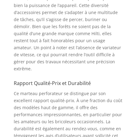
poignée
bien la puissance de l’appareil. Cette diversité
supplémentaire avec
d’accessoires permet de s’adapter à une multitude
rainures anti
de tâches, qu’il s’agisse de percer, buriner ou
dérapantes et anti
démolir. Bien que les forêts ne soient pas de la
vibration permet une
qualité d’une grande marque comme Hilti, elles
bonne prise en main
restent tout à fait honorables pour un usage
de l’outil Son fixe -
câble assure une
amateur. Un point à noter est l’absence de variateur
sécurité
de vitesse, ce qui pourrait rendre l’outil difficile à
supplémentaire à
gérer pour des travaux nécessitant une précision
votre outil Le marteau
extrême.
perforateur RT-RH 32
est livré avec 3 foret et
Rapport Qualité-Prix et Durabilité
2 burin dans un coffret
de rangement pour un
Ce marteau perforateur se distingue par son
stockage et un
excellent rapport qualité-prix. À une fraction du coût
transport facile
des modèles haut de gamme, il offre des
performances impressionnantes, en particulier pour
les amateurs ou les bricoleurs occasionnels. La
durabilité est également au rendez-vous, comme en
témoignent les avis d’utilisateurs ayant sollicité cet