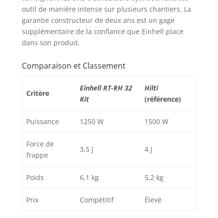
outil de manière intense sur plusieurs chantiers. La
garantie constructeur de deux ans est un gage
supplémentaire de la confiance que Einhell place
dans son produit.
Comparaison et Classement
Einhell RT-RH 32
Hilti
Critère
Kit
(référence)
Puissance
1250 W
1500 W
Force de
3,5 J
4 J
frappe
Poids
6,1 kg
5,2 kg
Prix
Compétitif
Élevé