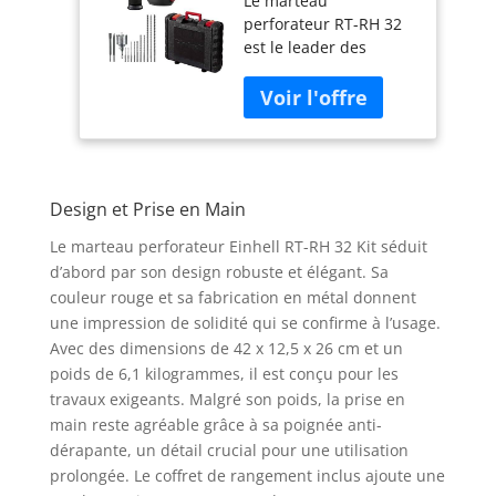
Le marteau
Force de frappe:
perforateur RT-RH 32
3,5J, Coffret de
est le leader des
Rangement
marteaux perforateurs
Inclus, 10
Einhell Les bricoleurs
accessoires)
Expert ne jurent que
par cet outil puissant
qui a fait ses preuves
dans les travaux de
Design et Prise en Main
construction, de
rénovation et de
Le marteau perforateur Einhell RT-RH 32 Kit séduit
démolition Ce monstre
d’abord par son design robuste et élégant. Sa
d’énergie dispose des
couleur rouge et sa fabrication en métal donnent
3 fonctions pour une
une impression de solidité qui se confirme à l’usage.
utilisation universelle:
Avec des dimensions de 42 x 12,5 x 26 cm et un
perçage à percussion,
perçage et burinage
poids de 6,1 kilogrammes, il est conçu pour les
avec fixation du burin
travaux exigeants. Malgré son poids, la prise en
Son mandrin SDS-Plus
main reste agréable grâce à sa poignée anti-
permet un
dérapante, un détail crucial pour une utilisation
changement rapide et
prolongée. Le coffret de rangement inclus ajoute une
sans outil des forets et