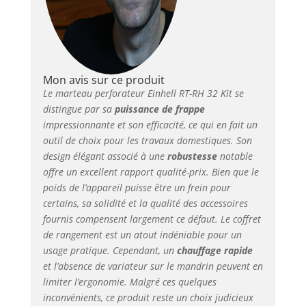
permet un
changement rapide et
sans outil des forets et
des burins et, assure
une force de frappe
massive de 3,5 joule
Mon avis sur ce produit
avec son puissant
Le marteau perforateur Einhell RT-RH 32 Kit se
moteur de 1250 Watt,
distingue par sa
puissance de frappe
pour maîtriser tous les
impressionnante et son efficacité, ce qui en fait un
travaux intensifs Une
outil de choix pour les travaux domestiques. Son
poignée spécifique
design élégant associé à une
robustesse
notable
protège l’utilisateur
offre un excellent rapport qualité-prix. Bien que le
des vibrations Sa tête
poids de l’appareil puisse être un frein pour
robuste en aluminium
certains, sa solidité et la qualité des accessoires
rend l’outil solide et
fournis compensent largement ce défaut. Le coffret
performant La butée
de rangement est un atout indéniable pour un
de profondeur en
usage pratique. Cependant, un
chauffage rapide
métal est réglable
pour une profondeur
et l’absence de variateur sur le mandrin peuvent en
de perçage répétée et
limiter l’ergonomie. Malgré ces quelques
précise Grace à son
inconvénients, ce produit reste un choix judicieux