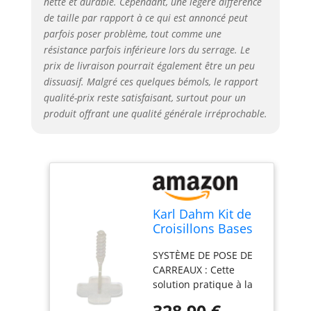
nette et durable. Cependant, une légère différence
durcissement,
dévissez les cadrans et
de taille par rapport à ce qui est annoncé peut
coupez les croisillons
parfois poser problème, tout comme une
au point de rupture
résistance parfois inférieure lors du serrage. Le
KARL DAHM : Depuis
prix de livraison pourrait également être un peu
1956, notre entreprise
dissuasif. Malgré ces quelques bémols, le rapport
familiale fabrique des
qualité-prix reste satisfaisant, surtout pour un
outils professionnels
produit offrant une qualité générale irréprochable.
pour les carreleurs et
les artisans (du
bâtiment) – bien sûr,
de la meilleure qualité
qui soit
Karl Dahm Kit de
Croisillons Bases
pour Joints de 2
SYSTÈME DE POSE DE
mm, 5.000 Pièces,
CARREAUX : Cette
Transparents I
solution pratique à la
Croisillon pour
pose de Karl Dahm
Système de
328,90 €