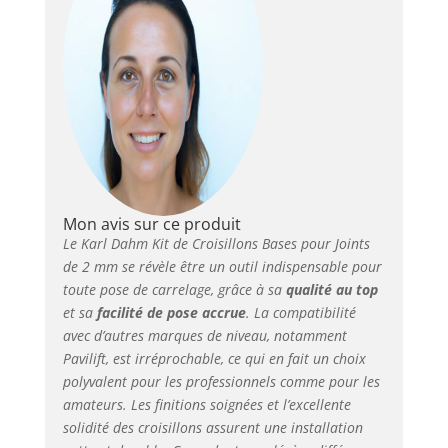
correspondants (non
fournis). Pour un
visuel parfait des
joints de carrelage
NOMBRE DE
CARREAUX PAR M²
(données
approximatives) :
Carreaux 60 x 30 cm :
22 pièces. Carreaux 60
x 60 cm : 11 pièces.
Mon avis sur ce produit
Carreaux 90 x 40 cm :
Le Karl Dahm Kit de Croisillons Bases pour Joints
14 pièces. Carreaux
de 2 mm se révèle être un outil indispensable pour
120 x 60 cm : 8 pièces
toute pose de carrelage, grâce à sa
qualité au top
FACILITÉ
et sa
facilité de pose accrue
. La compatibilité
D'APPLICATION :
avec d’autres marques de niveau, notamment
Glissez les croisillons
Pavilift, est irréprochable, ce qui en fait un choix
sous les carreaux.
polyvalent pour les professionnels comme pour les
Vissez les cadrans de
amateurs. Les finitions soignées et l’excellente
serrage réutilisables et
solidité des croisillons assurent une installation
fixez-les. Après le