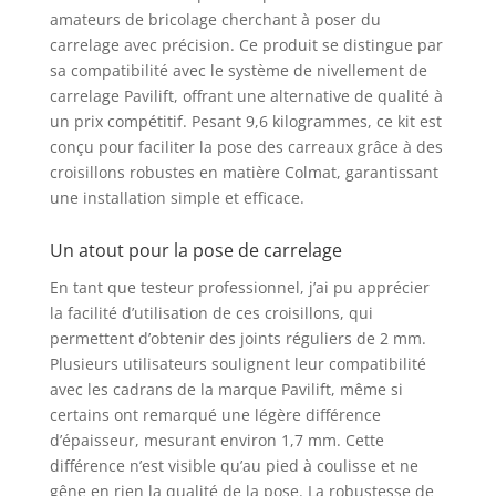
amateurs de bricolage cherchant à poser du
correspondants (non
carrelage avec précision. Ce produit se distingue par
fournis). Pour un
visuel parfait des
sa compatibilité avec le système de nivellement de
joints de carrelage
carrelage Pavilift, offrant une alternative de qualité à
NOMBRE DE
un prix compétitif. Pesant 9,6 kilogrammes, ce kit est
CARREAUX PAR M²
conçu pour faciliter la pose des carreaux grâce à des
(données
croisillons robustes en matière Colmat, garantissant
approximatives) :
une installation simple et efficace.
Carreaux 60 x 30 cm :
22 pièces. Carreaux 60
Un atout pour la pose de carrelage
x 60 cm : 11 pièces.
Carreaux 90 x 40 cm :
En tant que testeur professionnel, j’ai pu apprécier
14 pièces. Carreaux
la facilité d’utilisation de ces croisillons, qui
120 x 60 cm : 8 pièces
permettent d’obtenir des joints réguliers de 2 mm.
FACILITÉ
Plusieurs utilisateurs soulignent leur compatibilité
D'APPLICATION :
avec les cadrans de la marque Pavilift, même si
Glissez les croisillons
certains ont remarqué une légère différence
sous les carreaux.
d’épaisseur, mesurant environ 1,7 mm. Cette
Vissez les cadrans de
serrage réutilisables et
différence n’est visible qu’au pied à coulisse et ne
fixez-les. Après le
gêne en rien la qualité de la pose. La robustesse de