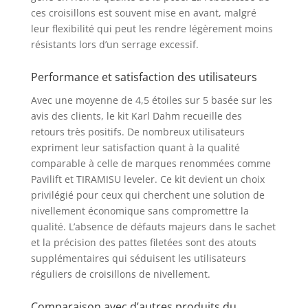
durcissement,
ces croisillons est souvent mise en avant, malgré
dévissez les cadrans et
leur flexibilité qui peut les rendre légèrement moins
coupez les croisillons
résistants lors d’un serrage excessif.
au point de rupture
KARL DAHM : Depuis
Performance et satisfaction des utilisateurs
1956, notre entreprise
familiale fabrique des
Avec une moyenne de 4,5 étoiles sur 5 basée sur les
outils professionnels
avis des clients, le kit Karl Dahm recueille des
pour les carreleurs et
retours très positifs. De nombreux utilisateurs
les artisans (du
expriment leur satisfaction quant à la qualité
bâtiment) – bien sûr,
comparable à celle de marques renommées comme
de la meilleure qualité
Pavilift et TIRAMISU leveler. Ce kit devient un choix
qui soit
privilégié pour ceux qui cherchent une solution de
nivellement économique sans compromettre la
qualité. L’absence de défauts majeurs dans le sachet
et la précision des pattes filetées sont des atouts
supplémentaires qui séduisent les utilisateurs
réguliers de croisillons de nivellement.
Comparaison avec d’autres produits du