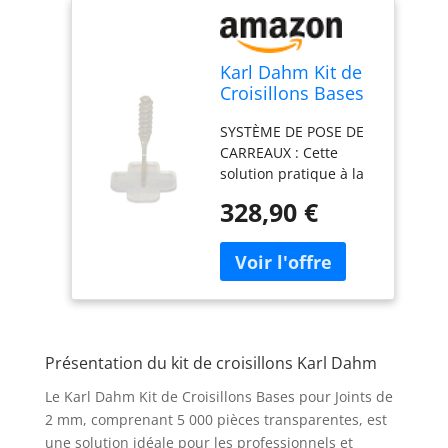
Karl Dahm Kit de
Croisillons Bases
pour Joints de 2
SYSTÈME DE POSE DE
mm, 5.000 Pièces,
CARREAUX : Cette
Transparents I
solution pratique à la
Croisillon pour
pose de Karl Dahm
Système de
328,90 €
permet une pose
Nivellement de
plane et sans défaut
Carrelage I Pose
des carreaux et des
Facile de Carreaux
pierres naturelles au
grâce à cette
mur et au sol - avec
Solution Pro -
une application rapide
13506
et simple CROISILLONS
Présentation du kit de croisillons Karl Dahm
POUR CARRELAGE : Les
croisillons de 2 mm de
Le Karl Dahm Kit de Croisillons Bases pour Joints de
large doivent être
2 mm, comprenant 5 000 pièces transparentes, est
utilisées avec les
une solution idéale pour les professionnels et
cadrans de serrage