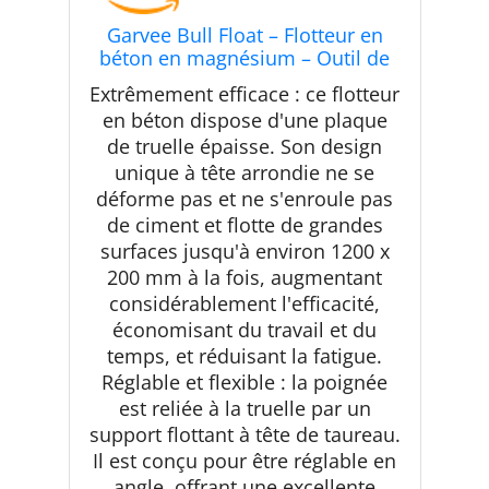
Garvee Bull Float – Flotteur en
béton en magnésium – Outil de
flotteur en béton en alliage
Extrêmement efficace : ce flotteur
d'aluminium de 122 x 20,3 cm,
en béton dispose d'une plaque
avec 4 poignées et support de
de truelle épaisse. Son design
taureau – Kit de finition de béton
pour finition
unique à tête arrondie ne se
déforme pas et ne s'enroule pas
de ciment et flotte de grandes
surfaces jusqu'à environ 1200 x
200 mm à la fois, augmentant
considérablement l'efficacité,
économisant du travail et du
temps, et réduisant la fatigue.
Réglable et flexible : la poignée
est reliée à la truelle par un
support flottant à tête de taureau.
Il est conçu pour être réglable en
angle, offrant une excellente