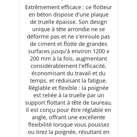
flotteur en béton en alliage
Extrêmement efficace : ce flotteur
d'aluminium de 122 x 20,3 cm,
en béton dispose d'une plaque
avec 4 poignées et support de
de truelle épaisse. Son design
taureau – Kit de finition de béton
pour finition
unique à tête arrondie ne se
déforme pas et ne s'enroule pas
de ciment et flotte de grandes
surfaces jusqu'à environ 1200 x
200 mm à la fois, augmentant
considérablement l'efficacité,
économisant du travail et du
temps, et réduisant la fatigue.
Réglable et flexible : la poignée
est reliée à la truelle par un
support flottant à tête de taureau.
Il est conçu pour être réglable en
angle, offrant une excellente
flexibilité lorsque vous poussez
ou tirez la poignée, résultant en