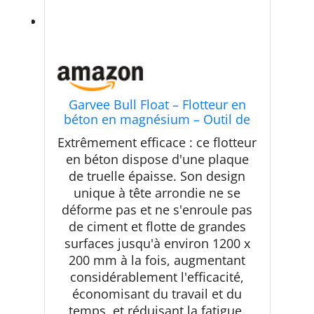
Garvee Bull Float – Flotteur en
béton en magnésium – Outil de
flotteur en béton en alliage
Extrêmement efficace : ce flotteur
d'aluminium de 122 x 20,3 cm,
en béton dispose d'une plaque
avec 4 poignées et support de
de truelle épaisse. Son design
taureau – Kit de finition de béton
pour finition
unique à tête arrondie ne se
déforme pas et ne s'enroule pas
de ciment et flotte de grandes
surfaces jusqu'à environ 1200 x
200 mm à la fois, augmentant
considérablement l'efficacité,
économisant du travail et du
temps, et réduisant la fatigue.