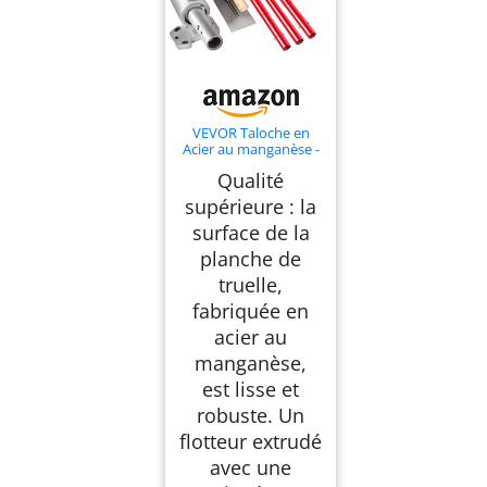
VEVOR Taloche en
Acier au manganèse -
1200 x 300 mm - Outil
Qualité
de Flotteur pour
béton - Kit de Flotteur
supérieure : la
pour Piscine - Poignée
surface de la
de Flotteur - Support
pour béton - Outil de
planche de
Finition
truelle,
fabriquée en
acier au
manganèse,
est lisse et
robuste. Un
flotteur extrudé
avec une