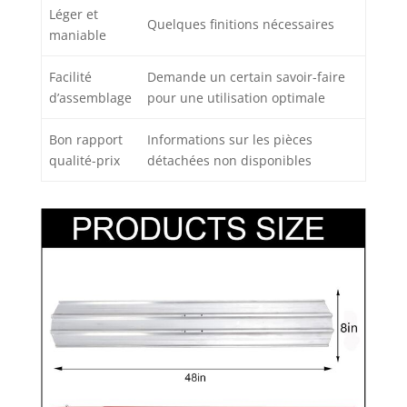
Léger et
Quelques finitions nécessaires
maniable
Facilité
Demande un certain savoir-faire
d’assemblage
pour une utilisation optimale
Bon rapport
Informations sur les pièces
qualité-prix
détachées non disponibles