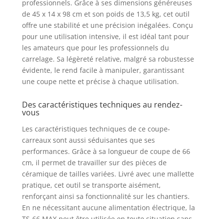
professionnels. Grâce à ses dimensions généreuses
Une plus grande
de 45 x 14 x 98 cm et son poids de 13,5 kg, cet outil
durabilité 💎
offre une stabilité et une précision inégalées. Conçu
Composants renforcés
pour des travaux «
pour une utilisation intensive, il est idéal tant pour
heavy duty ». Une plus
les amateurs que pour les professionnels du
grande durabilité 📏
carrelage. Sa légèreté relative, malgré sa robustesse
Molettes inlcuses
évidente, le rend facile à manipuler, garantissant
interchangeables de Ø
une coupe nette et précise à chaque utilisation.
6 à 10mm
Des caractéristiques techniques au rendez-
vous
Les caractéristiques techniques de ce coupe-
carreaux sont aussi séduisantes que ses
performances. Grâce à sa longueur de coupe de 66
cm, il permet de travailler sur des pièces de
céramique de tailles variées. Livré avec une mallette
pratique, cet outil se transporte aisément,
renforçant ainsi sa fonctionnalité sur les chantiers.
En ne nécessitant aucune alimentation électrique, la
TS-66 MAX peut être utilisée en toute situation sans