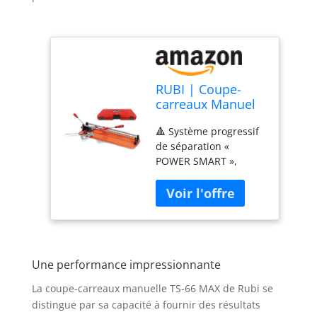
RUBI | Coupe-
carreaux Manuel
Professionnelle
🔺 Système progressif
Intensive de
de séparation «
Carreau en
POWER SMART »,
Céramique |
s'adapte à chaque
Légère Et
type de matériau ✅
Fonctionnelle |
Base large. Surface
Longeur de Coupe
d'appui élargie pour
66 cm | Avec
une plus grande
Malette Étui | TS-
stabilité et une
66 MAX (Base
Une performance impressionnante
meilleure qualité de
Orange)
coupe 🛠️ Composants
La coupe-carreaux manuelle TS-66 MAX de Rubi se
renforcés pour des
distingue par sa capacité à fournir des résultats
travaux « heavy duty ».