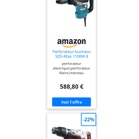
Perforateur burineur
SDS-Max 1100W 8
joules Ø 40 mm -
perforateur
MAKITA HR4013C
electrique|perforateur
filaire|marteau
piqueur|perforateur
makita|perfo
588,80 €
burineur|burineur
makita|perforateur
burineur makita|achat
burineur sds
max|HR4013C
-22%