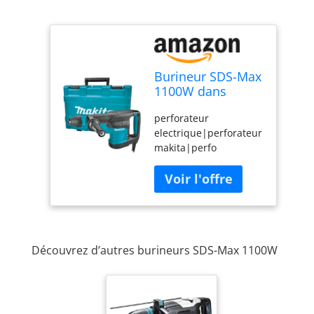
Burineur SDS-Max
1100W dans
coffret - MAKITA
perforateur
HM0870C
electrique|perforateur
makita|perfo
burineur|perfo
makita|burineur sds
max|burineur
electrique
perforateur|HM0870C
Découvrez d’autres burineurs SDS-Max 1100W