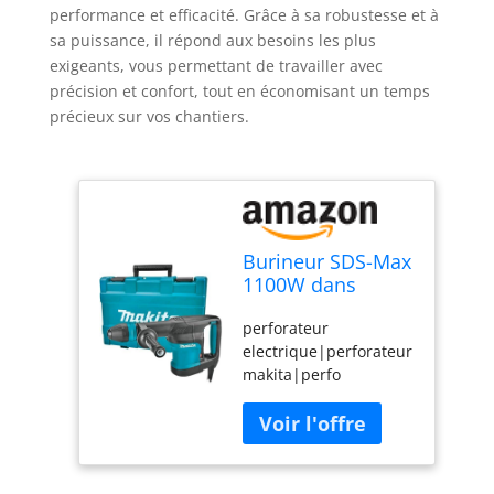
performance et efficacité. Grâce à sa robustesse et à
sa puissance, il répond aux besoins les plus
exigeants, vous permettant de travailler avec
précision et confort, tout en économisant un temps
précieux sur vos chantiers.
Burineur SDS-Max
1100W dans
coffret - MAKITA
perforateur
HM0870C
electrique|perforateur
makita|perfo
burineur|perfo
makita|burineur sds
max|burineur
electrique
perforateur|HM0870C