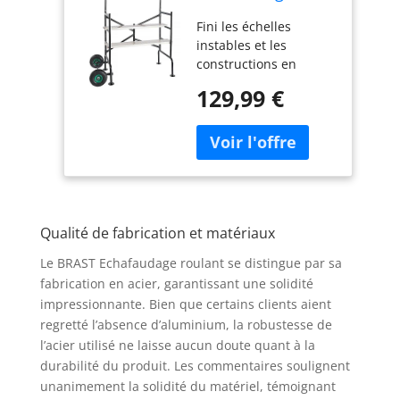
Echafaudage
Fini les échelles
roulant 140 x 78,5
instables et les
x 135cm, 2 plates-
constructions en
formes, charge
aluminium, avec notre
150kg très stable
129,99 €
plate-forme de travail
et sécure :
mobile sur roues BR-
Catégorie A, poids
AG-1350 : grâce à la
21 kg, 2 roues
stabilité extrême de
d’air, en acier -
l’armature avec de
pour l´interieur et
grandes plates-formes
l´exterieur
de travail, une
Qualité de fabrication et matériaux
rambarde de sécurité
et des pieds
Le BRAST Echafaudage roulant se distingue par sa
stabilisateurs, vous
fabrication en acier, garantissant une solidité
pouvez vous tenir
impressionnante. Bien que certains clients aient
debout en toute
regretté l’absence d’aluminium, la robustesse de
sécurité et
l’acier utilisé ne laisse aucun doute quant à la
décontracté, même à
grande hauteur Grâce
durabilité du produit. Les commentaires soulignent
à 2 plates-formes que
unanimement la solidité du matériel, témoignant