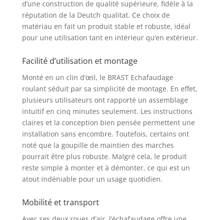
vous pouvez accrocher
d’une construction de qualité supérieure, fidèle à la
et fixer
réputation de la Deutch qualitat. Ce choix de
indépendamment
matériau en fait un produit stable et robuste, idéal
l’une de l’autre avec un
pour une utilisation tant en intérieur qu’en extérieur.
réglage de 2 hauteurs
et largeurs différentes,
Facilité d’utilisation et montage
vous et vos matériaux
de travail restez
Monté en un clin d’œil, le BRAST Echafaudage
toujours flexibles et
roulant séduit par sa simplicité de montage. En effet,
vous pouvez vous
plusieurs utilisateurs ont rapporté un assemblage
adapter rapidement
intuitif en cinq minutes seulement. Les instructions
aux nouvelles
claires et la conception bien pensée permettent une
exigences Dépliable et
installation sans encombre. Toutefois, certains ont
pliable en un tour de
noté que la goupille de maintien des marches
main, notre
échafaudage nécessite
pourrait être plus robuste. Malgré cela, le produit
peu d’espace pour être
reste simple à monter et à démonter, ce qui est un
rangé et peut être
atout indéniable pour un usage quotidien.
facilement transporté
dans le coffre Les
Mobilité et transport
grandes roues à profil
remplies d’air
Avec ses deux roues d’air, l’échafaudage offre une