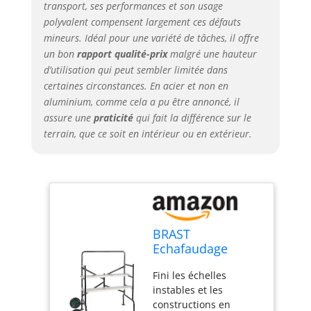
transport, ses performances et son usage
rangé et peut être
facilement transporté
polyvalent compensent largement ces défauts
dans le coffre Les
mineurs. Idéal pour une variété de tâches, il offre
grandes roues à profil
un bon
rapport qualité-prix
malgré une hauteur
remplies d’air
d’utilisation qui peut sembler limitée dans
permettent en outre,
certaines circonstances. En acier et non en
une fois montées, un
aluminium, comme cela a pu être annoncé, il
déplacement rapide
assure une
praticité
qui fait la différence sur le
vers le lieu d’utilisation
terrain, que ce soit en intérieur ou en extérieur.
respectif Que vous
réalisiez des travaux
de réparation à la
maison, coupiez des
arbres ou peigniez les
murs de votre maison,
notre échafaudage est
BRAST
l’assistant idéal à
Echafaudage
l’extérieur comme à
Echafaudage
l’intérieur !
Fini les échelles
roulant 140 x 78,5
instables et les
x 135cm, 2 plates-
constructions en
formes, charge