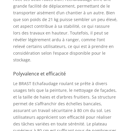
permettent en outre,
grande facilité de déplacement, permettant de le
une fois montées, un
transporter aisément d’un chantier à un autre. Bien
déplacement rapide
que son poids de 21 kg puisse sembler un peu élevé,
vers le lieu d’utilisation
cet aspect contribue à sa stabilité, ce qui rassure
respectif Que vous
lors des travaux en hauteur. Toutefois, il peut se
réalisiez des travaux
révéler légèrement ardu à ranger, comme l’ont
de réparation à la
relevé certains utilisateurs, ce qui est à prendre en
maison, coupiez des
considération selon l’espace disponible pour le
arbres ou peigniez les
stockage.
murs de votre maison,
notre échafaudage est
l’assistant idéal à
Polyvalence et efficacité
l’extérieur comme à
Le BRAST Echafaudage roulant se prête à divers
l’intérieur !
usages tels que la peinture, le nettoyage de façades,
et la taille de haies et d’arbres fruitiers. Sa structure
permet de s’affranchir des échelles bancales,
assurant un travail sécuritaire à 80 cm du sol. Les
utilisateurs apprécient son efficacité pour réaliser
des tâches variées en toute sérénité. Le plateau
supérieur à 80 cm est suffisant pour de nombreuses