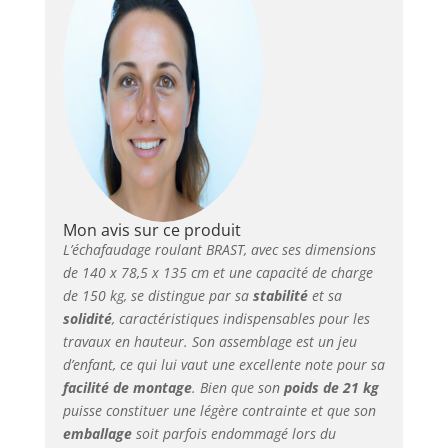
sécurité et
décontracté, même à
grande hauteur Grâce
à 2 plates-formes que
vous pouvez accrocher
et fixer
indépendamment
l’une de l’autre avec un
réglage de 2 hauteurs
et largeurs différentes,
vous et vos matériaux
Mon avis sur ce produit
de travail restez
L’échafaudage roulant BRAST, avec ses dimensions
toujours flexibles et
de 140 x 78,5 x 135 cm et une capacité de charge
vous pouvez vous
de 150 kg, se distingue par sa
stabilité
et sa
adapter rapidement
solidité
, caractéristiques indispensables pour les
aux nouvelles
travaux en hauteur. Son assemblage est un jeu
exigences Dépliable et
d’enfant, ce qui lui vaut une excellente note pour sa
pliable en un tour de
facilité de montage
. Bien que son
poids de 21 kg
main, notre
puisse constituer une légère contrainte et que son
échafaudage nécessite
emballage
soit parfois endommagé lors du
peu d’espace pour être