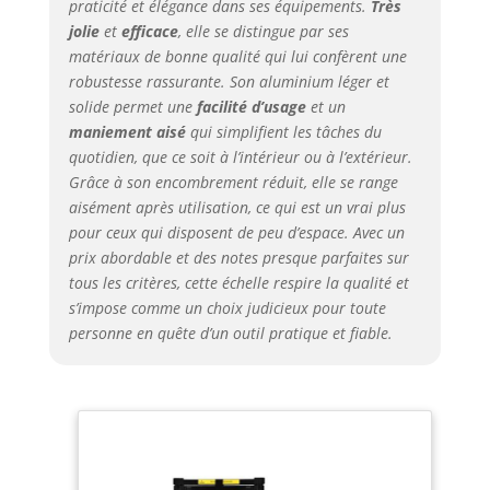
télescopique en alliage d'aluminium est
praticité et élégance dans ses équipements.
Très
adaptée à tous les scénarios nécessitant
jolie
et
efficace
, elle se distingue par ses
une échelle extensible Facile à
matériaux de bonne qualité qui lui confèrent une
transporter et à ranger : L'échelle
robustesse rassurante. Son aluminium léger et
télescopique en aluminium est plus
solide permet une
facilité d’usage
et un
légère et plus portable que les échelles
maniement aisé
qui simplifient les tâches du
en acier inoxydable, ce qui la rend plus
quotidien, que ce soit à l’intérieur ou à l’extérieur.
facile à transporter. Elle peut être
Grâce à son encombrement réduit, elle se range
facilement repliée à une taille très
aisément après utilisation, ce qui est un vrai plus
compacte pour un rangement dans les
coins, les débarras ou les coffres de
pour ceux qui disposent de peu d’espace. Avec un
voiture, ce qui la rend idéale pour les
prix abordable et des notes presque parfaites sur
professionnels ou les particuliers qui
tous les critères, cette échelle respire la qualité et
doivent souvent déplacer l'échelle pliable
s’impose comme un choix judicieux pour toute
personne en quête d’un outil pratique et fiable.