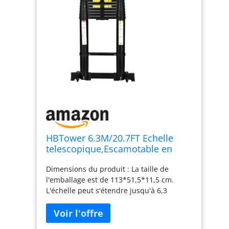
HBTower 6.3M/20.7FT Echelle
telescopique,Escamotable en
Aluminium,Echelle
Dimensions du produit : La taille de
plianteConvient aux Camping-
l'emballage est de 113*51,5*11,5 cm.
Cars, greniers, extérieurs et
L'échelle peut s'étendre jusqu'à 6,3
intérieurs, Charge Max 150
mètres et supporter un poids allant
kg,Noir
jusqu'à 150 kg Alliage d'aluminium haute
résistance : Echelle telescopique est