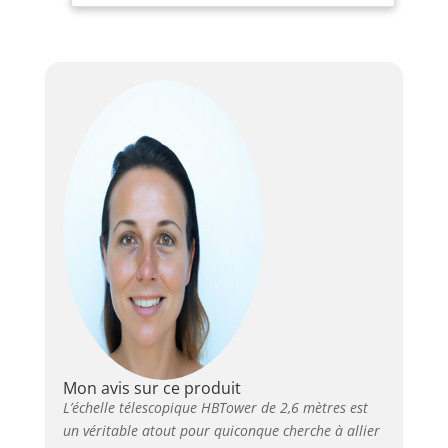
fabriquée en alliage d'aluminium 6063 à
haute résistance et haute dureté, offrant
des capacités de charge aussi excellentes
que celles de l'acier allié. Elle est
résistante à l'usure, à la corrosion,
antirouille et capable de supporter des
températures élevées et basses, ce qui la
rend adaptée à divers environnements
Sécurité avant tout !: Cette échelle pliante
est équipée d'un mécanisme de
verrouillage de sécurité et de patins
antidérapants pour garantir la stabilité et
la sécurité pendant l'utilisation. Le
mécanisme de verrouillage simple
empêche efficacement la rétraction
accidentelle et permet d'ajuster l'échelle à
la hauteur souhaitée Utilisation
polyvalente : Que ce soit pour changer
des ampoules à l'intérieur, accéder au
Mon avis sur ce produit
grenier, réparer des toits à l'extérieur ou
L’échelle télescopique HBTower de 2,6 mètres est
monter sur un camping-car, notre échelle
un véritable atout pour quiconque cherche à allier