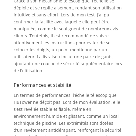
Grâce à son mécanisme télescopique, l’échelle se
télescopique en alliage d'aluminium est
déploie et se replie aisément, rendant son utilisation
adaptée à tous les scénarios nécessitant
intuitive et sans effort. Lors de mon test, j’ai pu
une échelle extensible Facile à
confirmer la facilité avec laquelle elle peut être
transporter et à ranger : L'échelle
manipulée, comme le soulignent de nombreux avis
télescopique en aluminium est plus
clients. Toutefois, il est recommandé de suivre
légère et plus portable que les échelles
en acier inoxydable, ce qui la rend plus
attentivement les instructions pour éviter de se
facile à transporter. Elle peut être
coincer les doigts, un point mentionné par un
facilement repliée à une taille très
utilisateur. La livraison inclut une paire de gants,
compacte pour un rangement dans les
ajoutant une couche de sécurité supplémentaire lors
coins, les débarras ou les coffres de
de l’utilisation.
voiture, ce qui la rend idéale pour les
professionnels ou les particuliers qui
Performances et stabilité
doivent souvent déplacer l'échelle pliable
En termes de performances, l’échelle télescopique
HBTower ne déçoit pas. Lors de mon évaluation, elle
s’est révélée stable et fiable, même en
environnement humide et glissant, comme un local
technique de piscine. Les extrémités sont dotées
d’un revêtement antidérapant, renforçant la sécurité