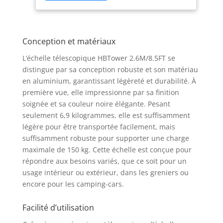
fabriquée en alliage d'aluminium 6063 à
haute résistance et haute dureté, offrant
des capacités de charge aussi excellentes
Conception et matériaux
que celles de l'acier allié. Elle est
résistante à l'usure, à la corrosion,
L’échelle télescopique HBTower 2.6M/8.5FT se
antirouille et capable de supporter des
distingue par sa conception robuste et son matériau
températures élevées et basses, ce qui la
en aluminium, garantissant légèreté et durabilité. À
rend adaptée à divers environnements
première vue, elle impressionne par sa finition
Sécurité avant tout !: Cette échelle pliante
soignée et sa couleur noire élégante. Pesant
est équipée d'un mécanisme de
verrouillage de sécurité et de patins
seulement 6,9 kilogrammes, elle est suffisamment
antidérapants pour garantir la stabilité et
légère pour être transportée facilement, mais
la sécurité pendant l'utilisation. Le
suffisamment robuste pour supporter une charge
mécanisme de verrouillage simple
maximale de 150 kg. Cette échelle est conçue pour
empêche efficacement la rétraction
répondre aux besoins variés, que ce soit pour un
accidentelle et permet d'ajuster l'échelle à
usage intérieur ou extérieur, dans les greniers ou
la hauteur souhaitée Utilisation
encore pour les camping-cars.
polyvalente : Que ce soit pour changer
des ampoules à l'intérieur, accéder au
Facilité d’utilisation
grenier, réparer des toits à l'extérieur ou
monter sur un camping-car, notre échelle