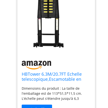
HBTower 6.3M/20.7FT Echelle
telescopique,Escamotable en
Aluminium,Echelle
Dimensions du produit : La taille de
plianteConvient aux Camping-
l'emballage est de 113*51,5*11,5 cm.
Cars, greniers, extérieurs et
L'échelle peut s'étendre jusqu'à 6,3
intérieurs, Charge Max 150
mètres et supporter un poids allant
kg,Noir