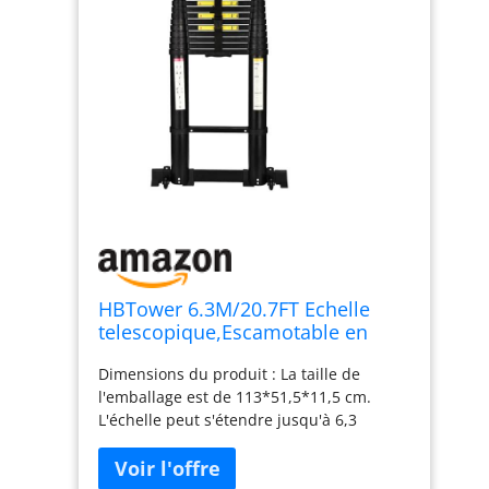
HBTower 6.3M/20.7FT Echelle
telescopique,Escamotable en
Aluminium,Echelle
Dimensions du produit : La taille de
plianteConvient aux Camping-
l'emballage est de 113*51,5*11,5 cm.
Cars, greniers, extérieurs et
L'échelle peut s'étendre jusqu'à 6,3
intérieurs, Charge Max 150
mètres et supporter un poids allant
kg,Noir
jusqu'à 150 kg Alliage d'aluminium haute
résistance : Echelle telescopique est