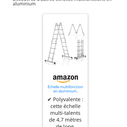
aluminium
Échelle multifonction
en aluminium,
Capacité de poids
✔ Polyvalente :
jusqu'à 150 kg, argent
cette échelle
multi-talents
de 4,7 mètres
de long,