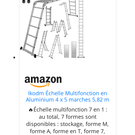
Ikodm Échelle Multifonction en
Aluminium 4 x 5 marches 5,82 m
7 en 1 jusqu'à 150 kg avec 2
🔥Échelle multifonction 7 en 1 :
roulettes de Transport et 2
au total, 7 formes sont
Plateformes
disponibles : stockage, forme M,
forme A, forme en T, forme 7,