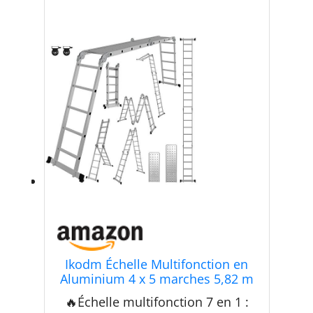
Ikodm Échelle Multifonction en
Aluminium 4 x 5 marches 5,82 m
7 en 1 jusqu'à 150 kg avec 2
🔥Échelle multifonction 7 en 1 :
roulettes de Transport et 2