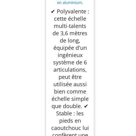
en aluminium,
Capacité de poids
✔ Polyvalente :
jusqu'à 150 kg, argent
cette échelle
multi-talents
de 3,6 mètres
de long,
équipée d'un
ingénieux
système de 6
articulations,
peut être
utilisée aussi
bien comme
échelle simple
que double. ✔
Stable : les
pieds en
caoutchouc lui
confèrent une