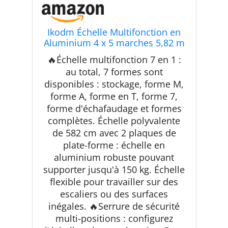
Ikodm Échelle Multifonction en
Aluminium 4 x 5 marches 5,82 m
7 en 1 jusqu'à 150 kg avec 2
🔥Échelle multifonction 7 en 1 :
roulettes de Transport et 2
au total, 7 formes sont
Plateformes
disponibles : stockage, forme M,
forme A, forme en T, forme 7,
forme d'échafaudage et formes
complètes. Échelle polyvalente
de 582 cm avec 2 plaques de
plate-forme : échelle en
aluminium robuste pouvant
supporter jusqu'à 150 kg. Échelle
flexible pour travailler sur des
escaliers ou des surfaces
inégales. 🔥Serrure de sécurité
multi-positions : configurez