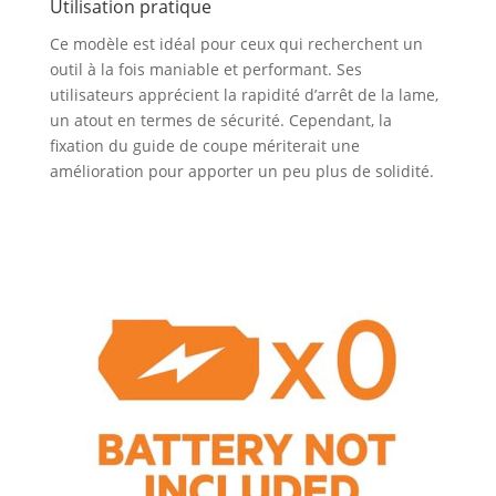
Utilisation pratique
pour les
professionnels à la
Ce modèle est idéal pour ceux qui recherchent un
recherche de matériel
outil à la fois maniable et performant. Ses
durable et résistant
utilisateurs apprécient la rapidité d’arrêt de la lame,
Sécurité Améliorée
un atout en termes de sécurité. Cependant, la
Avec le verrouillage de
fixation du guide de coupe mériterait une
la gâchette de
amélioration pour apporter un peu plus de solidité.
sécurité, cette scie
circulaire prévient tout
démarrage accidentel,
offrant une utilisation
sûre Le verrouillage de
la broche facilite un
changement de lame
rapide et sécurisé,
réduisant les risques
de blessures pendant
les ajustements de
l’outil Flexibilité et
Compatibilité
L'inclinaison maximale