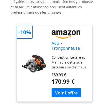
inégalée, et ce, sans compromis. Son design robuste
et sa facilité d’utilisation séduisent autant les
professionnels
que les
amateurs
.
-10%
AEG -
Tronçonneuse
métal electrique 2
Conception Légère et
300 Watts 355
Maniable Cette scie
mm, 4280 tr/min,
circulaire se distingue
blocage de l’arbre,
par sa légèreté, son
Livrée avec : 1
189,99 €
ergonomie et sa
disque de coupe,
170,99 €
compacité, rendant
1 clé à molette -
son utilisation aisée et
SMT355
confortable même lors
de longues sessions
de travail La