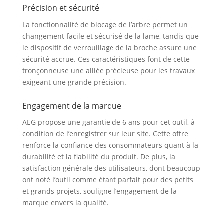
Précision et sécurité
traverser divers
matériaux avec facilité,
La fonctionnalité de blocage de l’arbre permet un
cette vitesse de coupe
changement facile et sécurisé de la lame, tandis que
élevée garantit une
le dispositif de verrouillage de la broche assure une
finition propre et
sécurité accrue. Ces caractéristiques font de cette
rapide, optimisant le
tronçonneuse une alliée précieuse pour les travaux
temps de travail et
exigeant une grande précision.
améliorant la
productivité sur le
chantier Durabilité
Engagement de la marque
Renforcée Le carter et
AEG propose une garantie de 6 ans pour cet outil, à
la base en aluminium
condition de l’enregistrer sur leur site. Cette offre
confèrent à la scie une
renforce la confiance des consommateurs quant à la
grande durabilité, la
protégeant contre les
durabilité et la fiabilité du produit. De plus, la
dommages et l’usure
satisfaction générale des utilisateurs, dont beaucoup
au fil du temps, cette
ont noté l’outil comme étant parfait pour des petits
construction solide
et grands projets, souligne l’engagement de la
assure la longévité de
marque envers la qualité.
l’outil, le rendant un
investissement fiable