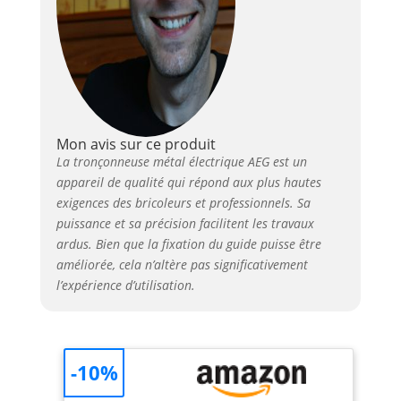
espaces restreints,
offrant ainsi une
solution pratique pour
une variété de projets
Efficacité et Vitesse de
Coupe Dotée d’une
capacité à effectuer
des coupes rapides
Mon avis sur ce produit
jusqu’à 3700 tr/min,
La tronçonneuse métal électrique AEG est un
cette scie assure une
appareil de qualité qui répond aux plus hautes
performance élevée
exigences des bricoleurs et professionnels. Sa
permettant de
puissance et sa précision facilitent les travaux
traverser divers
ardus. Bien que la fixation du guide puisse être
matériaux avec facilité,
améliorée, cela n’altère pas significativement
cette vitesse de coupe
l’expérience d’utilisation.
élevée garantit une
finition propre et
rapide, optimisant le
temps de travail et
améliorant la
-10%
productivité sur le