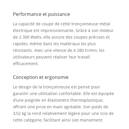
conception
ergonomique réduit la
Performance et puissance
fatigue de l’utilisateur,
permettant une
La capacité de coupe de cette tronçonneuse métal
meilleure maniabilité
électrique est impressionnante. Grâce à son moteur
et précision dans les
de 2 300 Watts, elle assure des coupes précises et
coupes La compacité
rapides, même dans les matériaux les plus
de l’outil facilite son
transport et son
résistants. Avec une vitesse de 4 280 tr/min, les
utilisation dans des
utilisateurs peuvent réaliser leur travail
espaces restreints,
efficacement.
offrant ainsi une
solution pratique pour
Conception et ergonomie
une variété de projets
Efficacité et Vitesse de
Le design de la tronçonneuse est pensé pour
Coupe Dotée d’une
garantir une utilisation confortable. Elle est équipée
capacité à effectuer
d’une poignée en élastomère thermoplastique,
des coupes rapides
offrant une prise en main agréable. Son poids de
jusqu’à 3700 tr/min,
3,52 kg la rend relativement légère pour une scie de
cette scie assure une
cette catégorie, facilitant ainsi son maniement.
performance élevée
permettant de