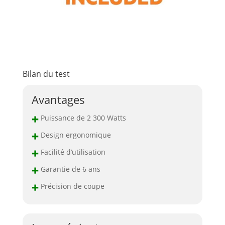
de la lame jusqu'à 50°
permet des coupes en
biseau précises et
diversifiées,
augmentant la
polyvalence de l'outil
Compatible avec
Bilan du test
toutes les batteries
PRO18V, cette scie
Avantages
circulaire s'intègre
facilement dans
+
Puissance de 2 300 Watts
l'écosystème d'outils
AEG, permettant aux
+
Design ergonomique
utilisateurs de
+
maximiser l'utilisation
Facilité d’utilisation
de leurs batteries
+
Garantie de 6 ans
existantes
+
Précision de coupe