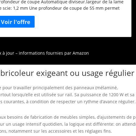
rofondeur de coupe Automatique diviseur.largeur de la lame
e scie: 1,2 mm Une profondeur de coupe de 55 mm permet
ux travaux de découpe et d'adaptation sur la plupart des
imensions de la porte Convient pour différents matériaux tels
ue le bois massif, plans de travail, panneaux de particules en
anneau MDF laminé des deux côtés, etc.
ix à jour – informations fournies par Amazon
 bricoleur exigeant ou usage régulier
e pour travailler principalement des panneaux (mélaminé,
out lorsqu’elle est utilisée sur rail. Sa puissance de 1200 W et sa
pes courantes, à condition de respecter un rythme d’avance régulier.
aux besoins de fabrication de meubles simples, d’ajustements de p
ur un usage intensif quotidien, la logique est différente: on attend
ons, notamment sur les accessoires et les réglages fins.