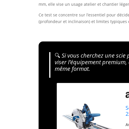
mm, elle vise un usage atelier et chantier lége
Ce test se concentre sur l’essentiel pour décid
(profondeur et inclinaison) et limites typique
🔍
Si vous cherchez une scie
viser l’équipement premium, 
même format.
S
2
A