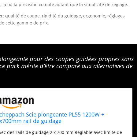
r, là où la précision compte autant que la simplicité de réglage.
er: qualité de coupe, rigidité du guidage, ergonomie, réglages
s de cette gamme de prix.
 plongeante pour des coupes guidées propres sans
ce pack mérite d’être comparé aux alternatives de
cheppach Scie plongeante PL55 1200W +
x700mm rail de guidage
vec des rails de guidage 2 x 700 mm Réglable avec limite de