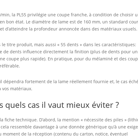
min, la PL55 privilégie une coupe franche, à condition de choisir 
 en bon état. Le diamètre de lame est de 160 mm, un standard cou
met d’atteindre la profondeur annoncée dans des matériaux usuels.
e titre produit, mais aussi « 55 dents » dans les caractéristiques:
 de dents influence directement la finition (plus de dents pour un
une coupe plus rapide). En pratique, pour du mélaminé et des cou
référable.
 il dépendra fortement de la lame réellement fournie et, le cas éch
 vos matériaux.
 quels cas il vaut mieux éviter ?
la fiche technique. D’abord, la mention « nécessite des piles » (lith
re: cela ressemble davantage à une donnée générique qu’à une exig
 au moment de la réception (contenu du carton, notice, éventuel