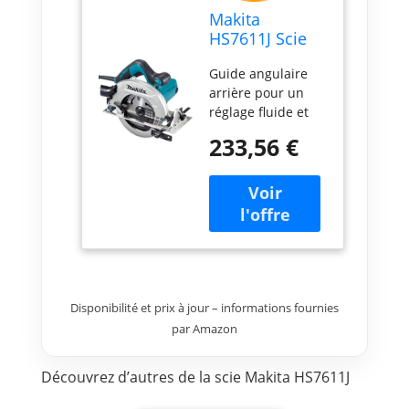
Makita
HS7611J Scie
circ. portative
Guide angulaire
en Makpac
arrière pour un
réglage fluide et
précis de l'angle
233,56 €
de bise Grande
capacité de coupe
65 mm à 0 degré
et 45 mm à 45
degrés Coupes
biseautées de 0 à
45 degrés Pour les
applications de
coupe les plus
Disponibilité et prix à jour – informations fournies
courantes Levier à
par Amazon
action unique
pour un réglage
Découvrez d’autres de la scie Makita HS7611J
rapide de la
profondeur de