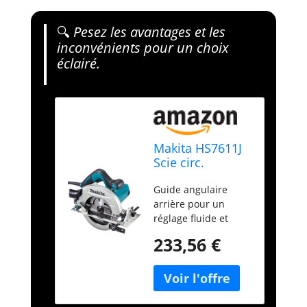
🔍
Pesez les avantages et les
inconvénients pour un choix
éclairé.
Makita HS7611J
Scie circ.
portative en
Guide angulaire
Makpac
arrière pour un
réglage fluide et
précis de l'angle de
233,56 €
bise Grande capacité
de coupe 65 mm à 0
degré et 45 mm à 45
degrés Coupes
biseautées de 0 à 45