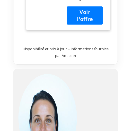
capacité de coupe
65 mm à 0 degré
et 45 mm à 45
degrés Coupes
biseautées de 0 à
45 degrés Pour les
applications de
coupe les plus
Disponibilité et prix à jour – informations fournies
courantes Levier à
par Amazon
action unique
pour un réglage
rapide de la
profondeur de
coupe Plaque de
base en
aluminium et
couvercle de
sécurité en
aluminium moulé
sous presse
Compatible avec le