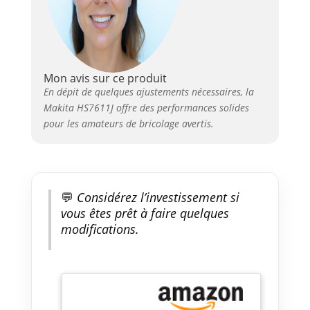
système de rail de
guidage Makita
lorsqu'il est utilisé
avec un
adaptateur (fourni
Mon avis sur ce produit
séparément)
En dépit de quelques ajustements nécessaires, la
Extrémité plate du
Makita HS7611J offre des performances solides
boîtier du moteur
Grande gâchette à
pour les amateurs de bricolage avertis.
2 doigts Orifice
d'évacuation des
poussières arrière
et connectable à
l'extracteur Makita
💬
Considérez l’investissement si
Duet
vous êtes prêt à faire quelques
modifications.