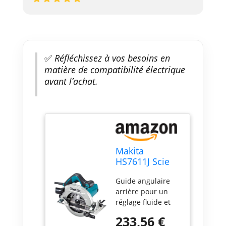
✅
Réfléchissez à vos besoins en
matière de compatibilité électrique
avant l’achat.
Makita
HS7611J Scie
circ. portative
Guide angulaire
en Makpac
arrière pour un
réglage fluide et
précis de l'angle
233,56 €
de bise Grande