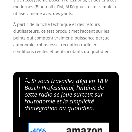
modernes (Bluetooth, FM, AUX) pour rester simple à
utiliser, même avec des gants.
À partir de la fiche technique et des retours
d’utilisateurs, ce test produit met l’accent sur les
points qui comptent vraiment: puissance perçue,
autonomie, robustesse, réception radio en
conditions réelles et petits irritants du quotidien.
🔍
Si vous travaillez déjà en 18 V
Bosch Professional, l’intérêt de
cette radio se joue surtout sur
l’autonomie et la simplicité
d’intégration au quotidien.
-40%