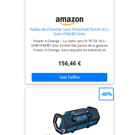
Radio de Chantier sans Fil Einhell Te-CR 18 Li
Dab+/FM/BT-Solo
Power X-Change – La radio sans fil TE-CR 18 Li
DAB+/FM/BT-Solo Einhell fait partie de la gamme
Power X-Change, dans laquelle les batteries et
appareils se combinent en toute flexibilité.
Hybride – Cette radio de chantier peut
156,46 €
fonctionner avec une batterie Power X-Change
Einhell ou être branchée au réseau à l’aide d’un
câble d’alimentation (1,8 m). Radio de chantier – La
radio sans fil Einhell permet la réception de
stations DAB+ et FM. Il est possible de mettre en
mémoire 30 stations DAB+ et 30 stations FM et de
configurer un accès rapide. Diffusion de musique –
-40%
Outre la réception radio, l’appareil permet la
diffusion de musique via les interfaces Bluetooth,
USB et AUX. L’interface de sortie USB permet de
charger des appareils externes. Affichage – L’écran
TFT couleur d’une grande netteté permet d’ajuster
individuellement les graves et les aigus à l’aide de
l’égaliseur et d’effectuer également d’autres
réglages. Protection optimale – Grâce à son boîtier
robuste entouré de surfaces souples Softgrip et