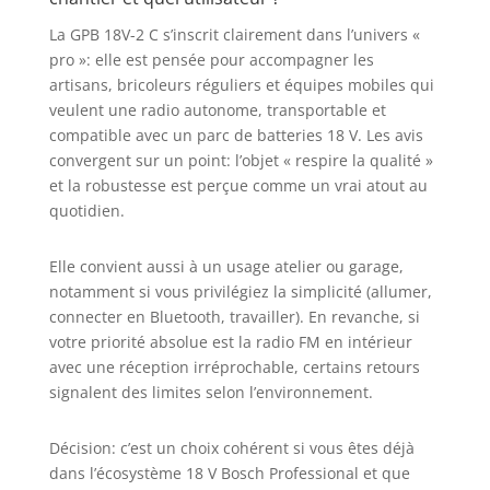
grâce à la
La GPB 18V-2 C s’inscrit clairement dans l’univers «
possibilité de
coupler deux
pro »: elle est pensée pour accompagner les
radios à un
artisans, bricoleurs réguliers et équipes mobiles qui
smartphone
veulent une radio autonome, transportable et
AMPShare : Les
compatible avec un parc de batteries 18 V. Les avis
batteries et
convergent sur un point: l’objet « respire la qualité »
chargeurs sont
et la robustesse est perçue comme un vrai atout au
entièrement
quotidien.
compatibles avec
le Professional
18V System Bosch
Elle convient aussi à un usage atelier ou garage,
et avec de
notamment si vous privilégiez la simplicité (allumer,
nombreux autres
connecter en Bluetooth, travailler). En revanche, si
outils de l’Alliance
votre priorité absolue est la radio FM en intérieur
multi-marques
avec une réception irréprochable, certains retours
AMPShare. Livré
signalent des limites selon l’environnement.
avec : GPB 18V-2
C, 1 bloc secteur,
Décision: c’est un choix cohérent si vous êtes déjà
1 câble AUX, 1 pile
bouton au lithium
dans l’écosystème 18 V Bosch Professional et que