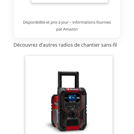
radios à un smartphone
AMPShare : Les batteries et
chargeurs sont entièrement
Disponibilité et prix à jour – informations fournies
compatibles avec le Professional
18V System Bosch et avec de
par Amazon
nombreux autres outils de
l’Alliance multi-marques
Découvrez d’autres radios de chantier sans-fil
AMPShare. Livré avec : GPB 18V-
2 C, 1 bloc secteur, 1 câble AUX,
1 pile bouton au lithium de 3 V