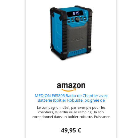
MEDION E65895 Radio de Chantier avec
Batterie (boîtier Robuste, poignée de
Transport, Bluetooth, Protection Contre Les
Le compagnon idéal, par exemple pour les
éclaboussures (IP54), Radio FM, AUX) Vert
chantiers, le jardin ou le camping Un son
exceptionnel dans un boîtier robuste. Puissance
de sortie musicale : max. 100 W (10 W RMS)
Transmission de musique sans fil depuis un
49,95 €
smartphone ou une tablette (Bluetooth 5.4, portée
d'environ 10 m, selon les conditions ambiantes)