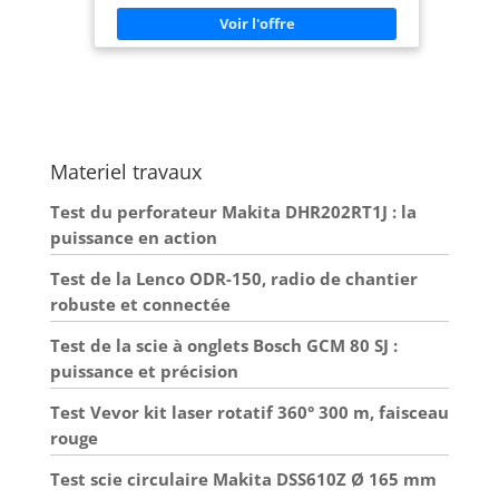
Radio FM PLL avec 30 stations préréglées- IP54 :
protection contre les éclaboussures. Prise AUX-In.
Antenne télescopique. Batterie interne Li-Ion de
2.000 mAh. Contenu de la livraison : MEDION
radio de chantier (MD 43895), câble de chargement
USB-C, mode d'emploi
Materiel travaux
Test du perforateur Makita DHR202RT1J : la
puissance en action
Test de la Lenco ODR-150, radio de chantier
robuste et connectée
Test de la scie à onglets Bosch GCM 80 SJ :
puissance et précision
Test Vevor kit laser rotatif 360° 300 m, faisceau
rouge
Test scie circulaire Makita DSS610Z Ø 165 mm