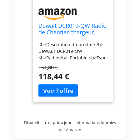
Dewalt DCR019-QW Radio
de Chantier chargeur,
10.8/14.4/18 Volts Li-Ion
<b>Description du produit</b>:
FM/AM Jaune/Noir
DeWALT DCR019-QW
<b>Radio</b>: Portable <b>Type
de bandes supportées</b>: AM,
154,80 €
FM <b>Profondeur</b>: 24 cm
118,44 €
<b>Hauteur</b>: 24,5 cm
<b>Poids</b>: 2,8 kg
<b>Technologie batterie</b>:
Lithium-Ion (Li-Ion)
Disponibilité et prix à jour – informations fournies
par Amazon