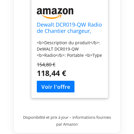
Dewalt DCR019-QW Radio
de Chantier chargeur,
10.8/14.4/18 Volts Li-Ion
<b>Description du produit</b>:
FM/AM Jaune/Noir
DeWALT DCR019-QW
<b>Radio</b>: Portable <b>Type
de bandes supportées</b>: AM,
154,80 €
FM <b>Profondeur</b>: 24 cm
118,44 €
<b>Hauteur</b>: 24,5 cm
<b>Poids</b>: 2,8 kg
<b>Technologie batterie</b>:
Lithium-Ion (Li-Ion)
Disponibilité et prix à jour – informations fournies
par Amazon