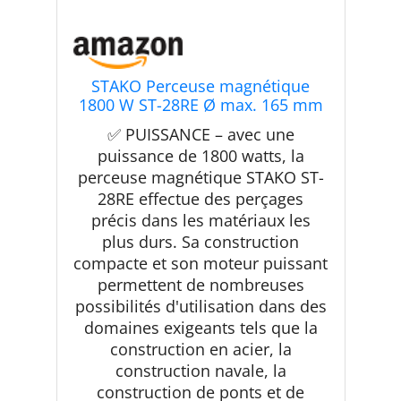
STAKO Perceuse magnétique
1800 W ST-28RE Ø max. 165 mm
– Force magnétique 16500 N –
✅ PUISSANCE – avec une
Carotteuse portable Weldon 19
puissance de 1800 watts, la
mm et mandrin 3-16 mm
perceuse magnétique STAKO ST-
28RE effectue des perçages
précis dans les matériaux les
plus durs. Sa construction
compacte et son moteur puissant
permettent de nombreuses
possibilités d'utilisation dans des
domaines exigeants tels que la
construction en acier, la
construction navale, la
construction de ponts et de