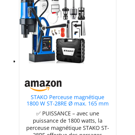
STAKO Perceuse magnétique
1800 W ST-28RE Ø max. 165 mm
– Force magnétique 16500 N –
✅ PUISSANCE – avec une
Carotteuse portable Weldon 19
puissance de 1800 watts, la
mm et mandrin 3-16 mm
perceuse magnétique STAKO ST-
28RE effectue des perçages