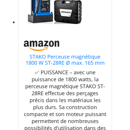
STAKO Perceuse magnétique
1800 W ST-28RE Ø max. 165 mm
– Force magnétique 16500 N –
✅ PUISSANCE – avec une
Carotteuse portable Weldon 19
puissance de 1800 watts, la
mm et mandrin 3-16 mm
perceuse magnétique STAKO ST-
28RE effectue des perçages
précis dans les matériaux les
plus durs. Sa construction
compacte et son moteur puissant
permettent de nombreuses
possibilités d'utilisation dans des