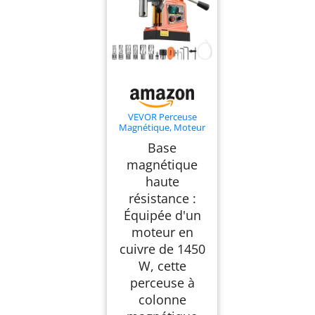
VEVOR Perceuse
Magnétique, Moteur
1450 W, Perceuse à
Base
Colonne Portable,
Diamètre de
magnétique
Carottage 50 mm,
haute
Force Magnétique
13000 N, 6 Forets de
résistance :
Carottage, Vitesse
Variable, pour
Équipée d'un
Surfaces Métalliques
moteur en
cuivre de 1450
W, cette
perceuse à
colonne