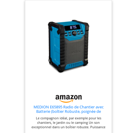
MEDION E65895 Radio de Chantier avec
Batterie (boîtier Robuste, poignée de
Transport, Bluetooth, Protection Contre Les
Le compagnon idéal, par exemple pour les
éclaboussures (IP54), Radio FM, AUX) Vert
chantiers, le jardin ou le camping Un son
exceptionnel dans un boîtier robuste. Puissance
de sortie musicale : max. 100 W (10 W RMS)