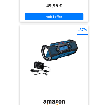
Transmission de musique sans fil depuis un
49,95 €
smartphone ou une tablette (Bluetooth 5.4, portée
d'environ 10 m, selon les conditions ambiantes)
Radio FM PLL avec 30 stations préréglées- IP54 :
protection contre les éclaboussures. Prise AUX-In.
Antenne télescopique. Batterie interne Li-Ion de
2.000 mAh. Contenu de la livraison : MEDION radio
de chantier (MD 43895), câble de chargement USB-
-37%
C, mode d'emploi