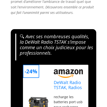
promet d’améliorer l’ambiance de travail quel que
soit l’environnement.
Découvrons ensemble ce produit
qui fait l’unanimité parmi ses utilisateurs.
🔍
Avec ses nombreuses qualités,
la DeWalt Radio TSTAK s’impose
comme un choix judicieux pour les
professionnels.
-24%
DeWalt Radio
TSTAK, Radios
de Chantier
recharge les
DWST1-81078-
batteries port usb
QW Noir
pour recharger