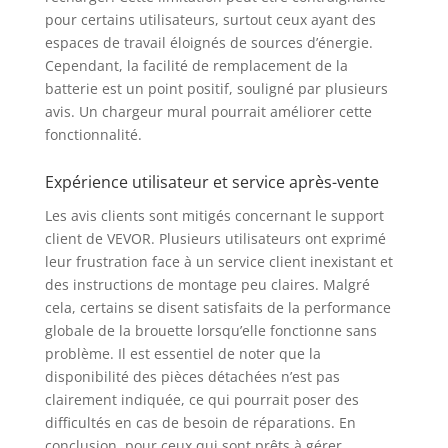
en minimisant le
pour certains utilisateurs, surtout ceux ayant des
risque de crevaison.
espaces de travail éloignés de sources d’énergie.
Montage facile : Ce
Cependant, la facilité de remplacement de la
chariot à brouette
électrique est livré
batterie est un point positif, souligné par plusieurs
avec un guide de
avis. Un chargeur mural pourrait améliorer cette
montage détaillé et
fonctionnalité.
toutes les vis
nécessaires. Des outils
Expérience utilisateur et service après-vente
simples comme une
clé et un tournevis
Les avis clients sont mitigés concernant le support
(non inclus) sont
client de VEVOR. Plusieurs utilisateurs ont exprimé
nécessaires. Ce qui est
leur frustration face à un service client inexistant et
inclus : Le chariot de
des instructions de montage peu claires. Malgré
jardin motorisé
cela, certains se disent satisfaits de la performance
comprend 1 manuel
globale de la brouette lorsqu’elle fonctionne sans
d'instructions, 1
problème. Il est essentiel de noter que la
moteur, 1 pneu
disponibilité des pièces détachées n’est pas
gonflable, 1 cadre, 1
clairement indiquée, ce qui pourrait poser des
support avant, 1
difficultés en cas de besoin de réparations. En
système de batterie, 1
plateau, 1 poignée
conclusion, pour ceux qui sont prêts à gérer