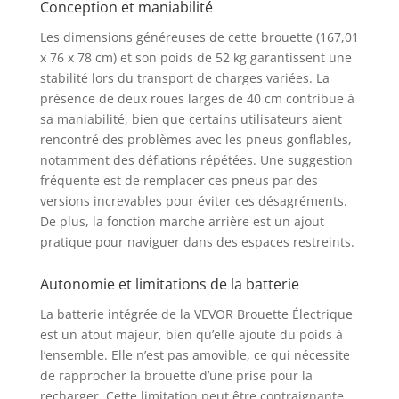
Conception et maniabilité
rechargeable de 24 V-
12 A, fournissant 288
Les dimensions généreuses de cette brouette (167,01
Wh de puissance. Une
x 76 x 78 cm) et son poids de 52 kg garantissent une
charge complète
stabilité lors du transport de charges variées. La
permet 2 à 5 heures
présence de deux roues larges de 40 cm contribue à
de fonctionnement,
sa maniabilité, bien que certains utilisateurs aient
selon la charge et le
rencontré des problèmes avec les pneus gonflables,
terrain. Construction
durable : Construit
notamment des déflations répétées. Une suggestion
avec un cadre en
fréquente est de remplacer ces pneus par des
métal robuste et un
versions increvables pour éviter ces désagréments.
plateau en fer, ce
De plus, la fonction marche arrière est un ajout
chariot de jardin
pratique pour naviguer dans des espaces restreints.
motorisé est conçu
pour résister à la
Autonomie et limitations de la batterie
déformation et à
l'usure. Les pneus
La batterie intégrée de la VEVOR Brouette Électrique
gonflables en
est un atout majeur, bien qu’elle ajoute du poids à
caoutchouc améliorent
l’ensemble. Elle n’est pas amovible, ce qui nécessite
la durabilité et
de rapprocher la brouette d’une prise pour la
réduisent le bruit, tout
recharger. Cette limitation peut être contraignante