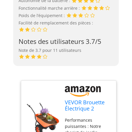
Autonomie de la batterie :
Fonctionnalité marche arrière :
Poids de l’équipement :
Facilité de remplacement des pièces :
Notes des utilisateurs 3.7/5
Note de 3.7 pour 11 utilisateurs
VEVOR Brouette
Électrique 2
Roues Chariot de
Performances
Jardin Motorisé
puissantes : Notre
500 W, Poignée