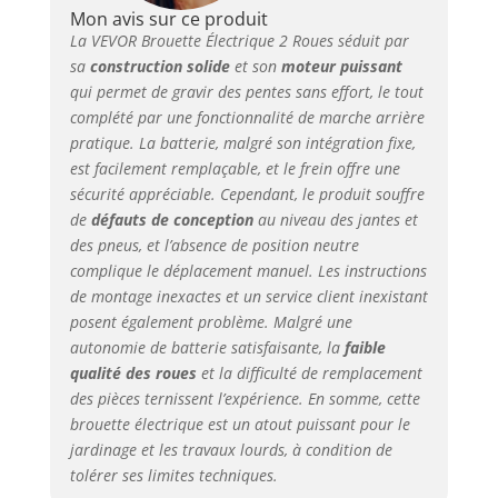
décharge profonde
Mon avis sur ce produit
rechargeable de 24 V-
La VEVOR Brouette Électrique 2 Roues séduit par
12 A, fournissant 288
sa
construction solide
et son
moteur puissant
Wh de puissance. Une
qui permet de gravir des pentes sans effort, le tout
charge complète
complété par une fonctionnalité de marche arrière
permet 2 à 5 heures
pratique. La batterie, malgré son intégration fixe,
de fonctionnement,
est facilement remplaçable, et le frein offre une
selon la charge et le
sécurité appréciable. Cependant, le produit souffre
terrain. Construction
de
défauts de conception
au niveau des jantes et
durable : Construit
des pneus, et l’absence de position neutre
avec un cadre en
complique le déplacement manuel. Les instructions
métal robuste et un
de montage inexactes et un service client inexistant
plateau en fer, ce
chariot de jardin
posent également problème. Malgré une
motorisé est conçu
autonomie de batterie satisfaisante, la
faible
pour résister à la
qualité des roues
et la difficulté de remplacement
déformation et à
des pièces ternissent l’expérience. En somme, cette
l'usure. Les pneus
brouette électrique est un atout puissant pour le
gonflables en
jardinage et les travaux lourds, à condition de
caoutchouc améliorent
tolérer ses limites techniques.
la durabilité et