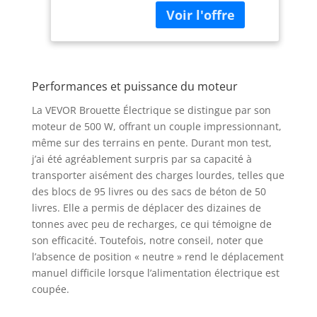
40 cm, 260 kg,
d'un moteur de 500 W,
Chariot Utilitaire
capable de gérer des
Chargement
pentes raides avec
Facile pour
une charge maximale
Ferme, Pelouse,
de 573 lb (260 kg). Il
Extérieur,
Performances et puissance du moteur
offre une capacité de
Jardinage,
4,5 pieds cubes et est
Entrepôt
La VEVOR Brouette Électrique se distingue par son
livré avec deux roues
moteur de 500 W, offrant un couple impressionnant,
de 16 pouces/40 cm de
même sur des terrains en pente. Durant mon test,
large, idéales pour
j’ai été agréablement surpris par sa capacité à
transporter des
transporter aisément des charges lourdes, telles que
plantes en pot, du
gravier, de la terre et
des blocs de 95 livres ou des sacs de béton de 50
plus encore sur divers
livres. Elle a permis de déplacer des dizaines de
terrains. Longue durée
tonnes avec peu de recharges, ce qui témoigne de
de vie de la batterie :
son efficacité. Toutefois, notre conseil, noter que
Cette brouette
l’absence de position « neutre » rend le déplacement
électrique est équipée
manuel difficile lorsque l’alimentation électrique est
d'une batterie plomb-
coupée.
acide scellée à
décharge profonde