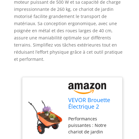
moteur puissant de 500 W et sa capacité de charge
impressionnante de 260 kg, ce chariot de jardin
motorisé facilite grandement le transport de
matériaux. Sa conception ergonomique, avec une
poignée en métal et des roues larges de 40 cm,
assure une maniabilité optimale sur différents
terrains. Simplifiez vos tâches extérieures tout en
réduisant l’effort physique grâce à cet outil pratique
et performant.
VEVOR Brouette
Électrique 2
Roues Chariot de
Performances
Jardin Motorisé
puissantes : Notre
500 W, Poignée
chariot de jardin
Métal, Roue Large
électrique est doté