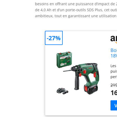
besoins en offrant une puissance d’impact de 2
de 4,0 Ah et d’un porte-outils SDS Plus, cet o
ambitieux, tout en garantissant une utilisation
-27%
Bo
18V
pe
Les
En
pui
per
per
219
des
16
pos
Cha
gar
acc
150