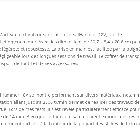
plémentaire, 1x batterie PBA 18V 4.0Ah W-C, chargeur AL 1830,
ée de profondeur, coffret de transport
rteau perforateur sans-fil UniversalHammer 18V, j’ai été
et ergonomique. Avec des dimensions de 30,7 x 8,4 x 20,8 cm po
e légèreté et robustesse. La prise en main est facilitée par la poign
ligeable lors des longues sessions de travail. Le coffret de transp
sport de l’outil et de ses accessoires.
ersalHammer 18V se montre performant sur divers matériaux, notam
rotation allant jusqu’à 2500 tr/min permet de réaliser des travaux de
ue. Lors de mes tests, il s’est révélé particulièrement efficace pour
 de 14 mm. Bien que certains utilisateurs aient exprimé des rése
onfirment qu’il est à la hauteur de la plupart des tâches de bricol