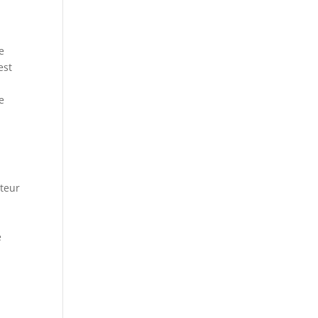
e
est
e
teur
e
e