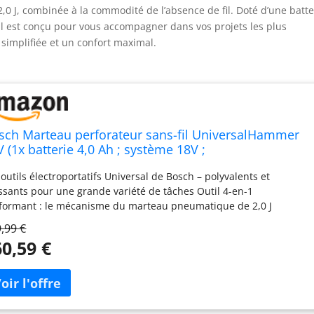
,0 J, combinée à la commodité de l’absence de fil. Doté d’une batte
util est conçu pour vous accompagner dans vos projets les plus
 simplifiée et un confort maximal.
sch Marteau perforateur sans-fil UniversalHammer
 (1x batterie 4,0 Ah ; système 18V ;
rçage/marteau perforateur/burinage ; 2.0 J Impact
 outils électroportatifs Universal de Bosch – polyvalents et
ergy ; porte-outils SDS Plus ; dans un carton)
ssants pour une grande variété de tâches Outil 4-en-1
formant : le mécanisme du marteau pneumatique de 2,0 J
met de percer dans le béton jusqu'à 16 mm de ∅, et de réaliser
,99 €
 travaux de burinage. Sans fonction de frappe, il est aussi
0,59 €
sible de percer des trous dans le bois ou de visser des vis
ngement simple d'accessoire : mandrin SDS plus Universal
antissant des changements de forets et de burins aisés, sans
essoires POWER FOR ALL ALLIANCE: 1 BATTERIE, ​10+ MARQUES, ​
+ OUTILS Accessoires fournis : UniversalHammer 18V, poignée