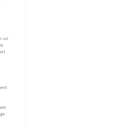
ur un
ée
ort
ment
rves
age