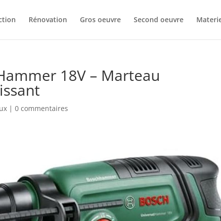
ction
Rénovation
Gros oeuvre
Second oeuvre
Materie
alHammer 18V – Marteau
issant
aux
|
0 commentaires