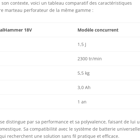
son contexte, voici un tableau comparatif des caractéristiques
tre marteau perforateur de la même gamme :
salHammer 18V
Modèle concurrent
1,5 J
2300 tr/min
5,5 kg
3,0 Ah
1 an
e distingue par sa performance et sa polyvalence, faisant de lui 
domestique. Sa compatibilité avec le système de batterie universell
i recherchent une solution sans fil pratique et efficace.