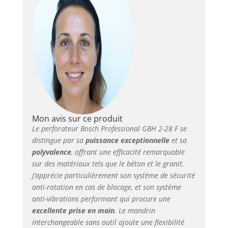
travaux de longue
durée Mandrin
interchangeable SDS
plus permettant de
perforer dans du
béton jusqu’à Ø 28
mm avec foret et
jusqu’à 68 mm avec
couronne-trépan Livré
avec : GBH 2-28 F,
poignée auxiliaire,
Mon avis sur ce produit
butée de profondeur
Le perforateur Bosch Professional GBH 2-28 F se
210 mm, chiffon,
distingue par sa
puissance exceptionnelle
et sa
mandrin automatique
polyvalence
, offrant une efficacité remarquable
13 mm, mandrin
sur des matériaux tels que le béton et le granit.
interchangeable SDS
J’apprécie particulièrement son système de sécurité
plus, L-BOXX
anti-rotation en cas de blocage, et son système
anti-vibrations performant qui procure une
excellente prise en main
. Le mandrin
interchangeable sans outil ajoute une flexibilité