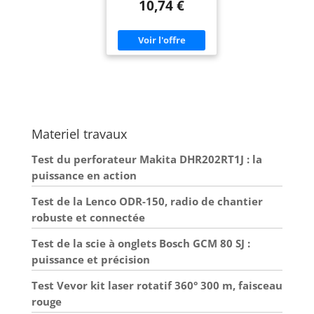
10,74 €
pratiques pour une
perforation égale 20
feuilles Garantie : 2
Materiel travaux
Test du perforateur Makita DHR202RT1J : la
puissance en action
Test de la Lenco ODR-150, radio de chantier
robuste et connectée
Test de la scie à onglets Bosch GCM 80 SJ :
puissance et précision
Test Vevor kit laser rotatif 360° 300 m, faisceau
rouge