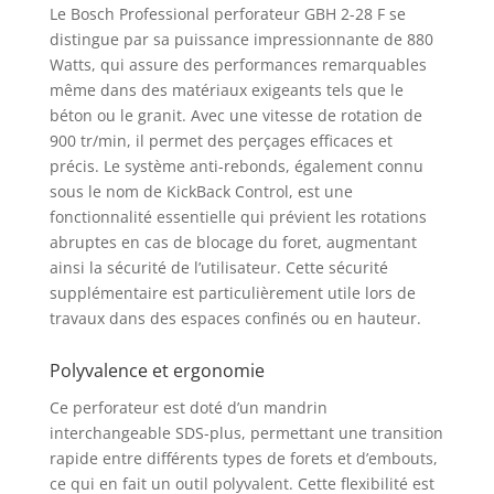
Le Bosch Professional perforateur GBH 2-28 F se
Control pour une
distingue par sa puissance impressionnante de 880
utilisation prolongée
Watts, qui assure des performances remarquables
sans effort lors de
même dans des matériaux exigeants tels que le
travaux de longue
béton ou le granit. Avec une vitesse de rotation de
durée Mandrin
interchangeable SDS
900 tr/min, il permet des perçages efficaces et
plus permettant de
précis. Le système anti-rebonds, également connu
perforer dans du
sous le nom de KickBack Control, est une
béton jusqu’à Ø 28
fonctionnalité essentielle qui prévient les rotations
mm avec foret et
abruptes en cas de blocage du foret, augmentant
jusqu’à 68 mm avec
ainsi la sécurité de l’utilisateur. Cette sécurité
couronne-trépan Livré
supplémentaire est particulièrement utile lors de
avec : GBH 2-28 F,
travaux dans des espaces confinés ou en hauteur.
poignée auxiliaire,
butée de profondeur
Polyvalence et ergonomie
210 mm, chiffon,
mandrin automatique
Ce perforateur est doté d’un mandrin
13 mm, mandrin
interchangeable SDS-plus, permettant une transition
interchangeable SDS
rapide entre différents types de forets et d’embouts,
plus, L-BOXX
ce qui en fait un outil polyvalent. Cette flexibilité est