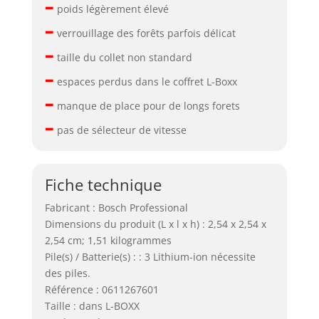
–
poids légèrement élevé
–
verrouillage des forêts parfois délicat
–
taille du collet non standard
–
espaces perdus dans le coffret L-Boxx
–
manque de place pour de longs forets
–
pas de sélecteur de vitesse
Fiche technique
Fabricant : Bosch Professional
Dimensions du produit (L x l x h) : 2,54 x 2,54 x
2,54 cm; 1,51 kilogrammes
Pile(s) / Batterie(s) : : 3 Lithium-ion nécessite
des piles.
Référence : 0611267601
Taille : dans L-BOXX