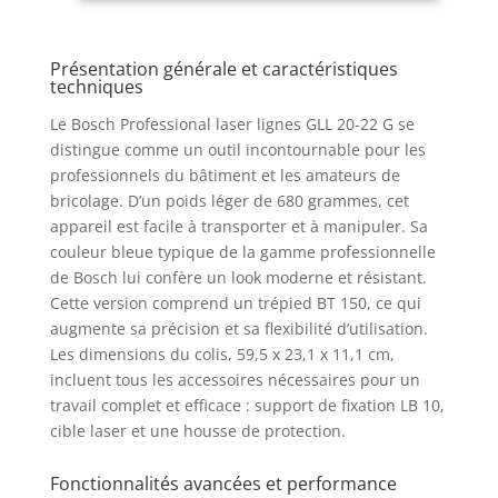
de protection,
plus loin. DES
trépied BT 150)
RÉSULTATS PRÉCIS :
Présentation générale et caractéristiques
Mesures extrêmement
techniques
fiables avec une
précision de ± 0,3
Le Bosch Professional laser lignes GLL 20-22 G se
mm/m *
distingue comme un outil incontournable pour les
ALIMENTATION DUAL
professionnels du bâtiment et les amateurs de
POWER : Pour un
bricolage. D’un poids léger de 680 grammes, cet
maximum de
appareil est facile à transporter et à manipuler. Sa
flexibilité, il est
couleur bleue typique de la gamme professionnelle
possible d’utiliser soit
de Bosch lui confère un look moderne et résistant.
une batterie Lithium-
Ion de 3,7V soit des
Cette version comprend un trépied BT 150, ce qui
piles AA avec
augmente sa précision et sa flexibilité d’utilisation.
l’adaptateur piles
Les dimensions du colis, 59,5 x 23,1 x 11,1 cm,
GRANDE ROBUSTESSE
incluent tous les accessoires nécessaires pour un
: Boîtier solide avec
travail complet et efficace : support de fixation LB 10,
renfort en caoutchouc
cible laser et une housse de protection.
résistant à l’eau et à la
poussière avec son
Fonctionnalités avancées et performance
indice de protection