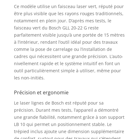
IP65 LIVRÉ AVEC : laser
Ce modèle utilise un faisceau laser vert, réputé pour
lignes GLL 20-22 G,
être plus visible que les rayons rouges traditionnels,
support de fixation LB
notamment en plein jour. D’après mes tests, le
10, cible laser, housse
faisceau vert du Bosch GLL 20-22 G reste
de protection, 4 piles
parfaitement visible jusqu’à une portée de 15 mètres
1,5V LR 6, trépied BT
à l’intérieur, rendant l’outil idéal pour des travaux
150
comme la pose de carrelage ou l’installation de
cadres qui nécessitent une grande précision. L’auto-
nivellement rapide et le système intuitif en font un
outil particulièrement simple à utiliser, même pour
les non-initiés.
Précision et ergonomie
Le laser lignes de Bosch est réputé pour sa
précision. Durant mes tests, l’appareil a démontré
une grande fiabilité, notamment grâce à son support
LB 10 qui permet un positionnement stable. Le
trépied inclus ajoute une dimension supplémentaire
de confort, surtout pour des travaux qui s’étendent