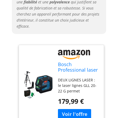
une
fiabilité
et une
polyvalence
qui justifient sa
qualité de fabrication et sa robustesse. Si vous
cherchez un appareil performant pour des projets
d’intérieur, il constitue un choix judicieux et
efficace.
Bosch
Professional laser
lignes GLL 20-22 G
DEUX LIGNES LASER :
(support de
le laser lignes GLL 20-
fixation LB 10,
22 G permet
laser vert, pour
d’effectuer facilement
utilisation en
179,99 €
des alignements.
intérieur,
Grâce à la fenêtre en
alimentation dual
forme de U, la ligne
power, 2 piles