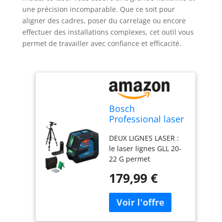
une précision incomparable. Que ce soit pour
aligner des cadres, poser du carrelage ou encore
effectuer des installations complexes, cet outil vous
permet de travailler avec confiance et efficacité.
Bosch
Professional laser
lignes GLL 20-22 G
DEUX LIGNES LASER :
(support de
le laser lignes GLL 20-
fixation LB 10,
22 G permet
laser vert, pour
d’effectuer facilement
utilisation en
179,99 €
des alignements.
intérieur,
Grâce à la fenêtre en
alimentation dual
forme de U, la ligne
power, 2 piles
laser horizontale peut
1,5V LR6, housse
être projetée encore