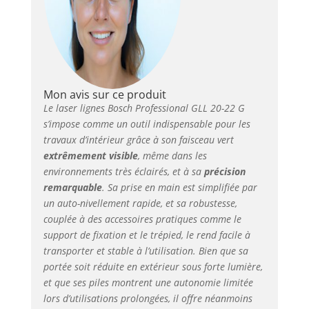
une batterie Lithium-
Ion de 3,7V soit des
piles AA avec
l’adaptateur piles
GRANDE ROBUSTESSE
: Boîtier solide avec
renfort en caoutchouc
Mon avis sur ce produit
résistant à l’eau et à la
Le laser lignes Bosch Professional GLL 20-22 G
poussière avec son
s’impose comme un outil indispensable pour les
indice de protection
travaux d’intérieur grâce à son faisceau vert
IP65 LIVRÉ AVEC : laser
extrêmement visible
, même dans les
lignes GLL 20-22 G,
environnements très éclairés, et à sa
précision
support de fixation LB
remarquable
. Sa prise en main est simplifiée par
10, cible laser, housse
un auto-nivellement rapide, et sa robustesse,
de protection, 4 piles
couplée à des accessoires pratiques comme le
1,5V LR 6, trépied BT
support de fixation et le trépied, le rend facile à
150
transporter et stable à l’utilisation. Bien que sa
portée soit réduite en extérieur sous forte lumière,
et que ses piles montrent une autonomie limitée
lors d’utilisations prolongées, il offre néanmoins