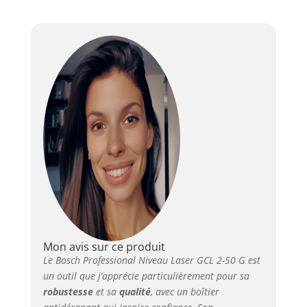
conditions difficiles.
INTERFACE FACILE À
UTILISER : ce laser
combinés possède une
interface simplifiée,
très facile à utiliser,
qui comprend un
interrupteur
marche/arrêt, un pavé
monotouche pour
changer de
configuration laser et
un mode « cellule de
réception » actif en
permanence.
VISIBILITÉ OPTIMISÉE :
le niveau à lignes GCL
Mon avis sur ce produit
2-50 G offre une
Le Bosch Professional Niveau Laser GCL 2-50 G est
excellente visibilité
un outil que j’apprécie particulièrement pour sa
grâce à ses lignes
robustesse
et sa
qualité
, avec un boîtier
laser horizontale et