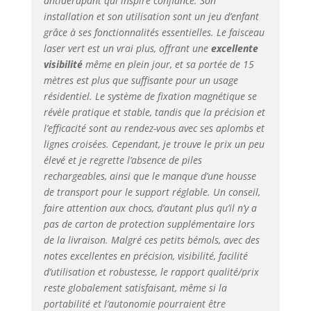
antidérapant qui inspire confiance. Son
verticale de couleur
installation et son utilisation sont un jeu d’enfant
verte, très lumineuses,
grâce à ses fonctionnalités essentielles. Le faisceau
et ses deux points
laser vert est un vrai plus, offrant une
excellente
d’aplomb verts. Ce
visibilité
même en plein jour, et sa portée de 15
niveau laser donne
mètres est plus que suffisante pour un usage
des résultats précis,
résidentiel. Le système de fixation magnétique se
de l’ordre de ± 0,3
mm/m* pour les lignes
révèle pratique et stable, tandis que la précision et
laser et ± 0,7 mm/m*
l’efficacité sont au rendez-vous avec ses aplombs et
pour les points
lignes croisées. Cependant, je trouve le prix un peu
d’aplomb. MISE À
élevé et je regrette l’absence de piles
L’APLOMB DE
rechargeables, ainsi que le manque d’une housse
MONTANTS : cet
de transport pour le support réglable. Un conseil,
instrument s’utilise
faire attention aux chocs, d’autant plus qu’il n’y a
également pour la
pas de carton de protection supplémentaire lors
mise à l’aplomb des
de la livraison. Malgré ces petits bémols, avec des
montants des cloisons
notes excellentes en précision, visibilité, facilité
sèches avec le support
d’utilisation et robustesse, le rapport qualité/prix
RM 10, qu’il suffit de
positionner au-dessus
reste globalement satisfaisant, même si la
des rails métalliques
portabilité et l’autonomie pourraient être