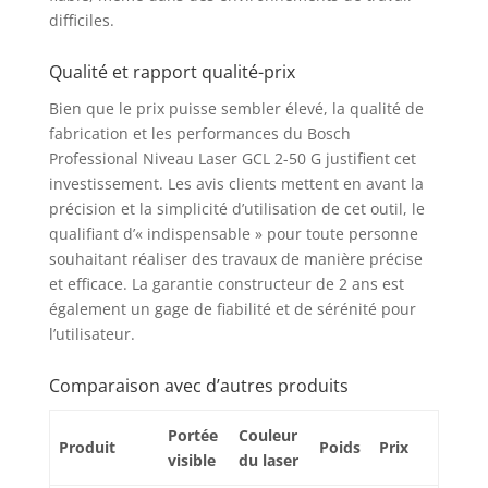
difficiles.
des rails métalliques
de plancher LIVRÉE
AVEC: Niveau laser
Qualité et rapport qualité-prix
GCL 2-50 G, 4x piles
Bien que le prix puisse sembler élevé, la qualité de
AA, support RM 10,
fabrication et les performances du Bosch
trépied BT 150, cible
laser et housse
Professional Niveau Laser GCL 2-50 G justifient cet
investissement. Les avis clients mettent en avant la
précision et la simplicité d’utilisation de cet outil, le
qualifiant d’« indispensable » pour toute personne
souhaitant réaliser des travaux de manière précise
et efficace. La garantie constructeur de 2 ans est
également un gage de fiabilité et de sérénité pour
l’utilisateur.
Comparaison avec d’autres produits
Portée
Couleur
Produit
Poids
Prix
visible
du laser