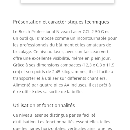
(IP64). Il est très solide
et adapté aux
conditions difficiles.
Présentation et caractéristiques techniques
INTERFACE FACILE À
UTILISER : ce laser
Le Bosch Professional Niveau Laser GCL 2-50 G est
combinés possède une
un outil qui s’impose comme un incontournable pour
interface simplifiée,
les professionnels du bâtiment et les amateurs de
très facile à utiliser,
bricolage. Ce niveau laser, avec son faisceau vert,
qui comprend un
offre une excellente visibilité, même en plein jour.
interrupteur
marche/arrêt, un pavé
Grâce à ses dimensions compactes (12,3 x 6,3 x 11,5
monotouche pour
cm) et son poids de 2,45 kilogrammes, il est facile à
changer de
transporter et à utiliser sur différents chantiers.
configuration laser et
Alimenté par quatre piles AA incluses, il est prêt à
un mode « cellule de
être utilisé dès sa sortie de la boîte.
réception » actif en
permanence.
Utilisation et fonctionnalités
VISIBILITÉ OPTIMISÉE :
le niveau à lignes GCL
Ce niveau laser se distingue par sa facilité
2-50 G offre une
d’utilisation. Les fonctionnalités essentielles telles
excellente visibilité
que les lignes horizontales, verticales ainsi que les