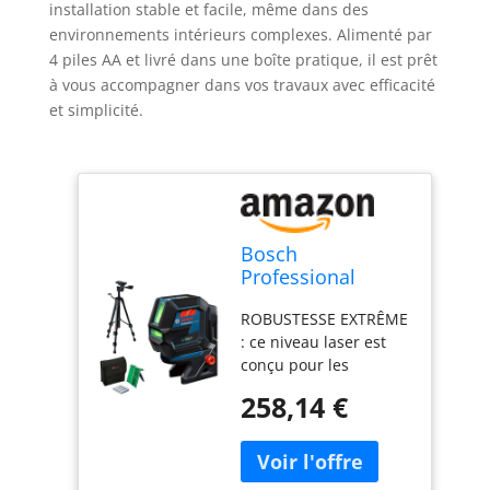
installation stable et facile, même dans des
environnements intérieurs complexes. Alimenté par
4 piles AA et livré dans une boîte pratique, il est prêt
à vous accompagner dans vos travaux avec efficacité
et simplicité.
Bosch
Professional
Niveau Laser GCL
ROBUSTESSE EXTRÊME
2-50 G (faisceau
: ce niveau laser est
vert, d'intérieur,
conçu pour les
support RM 10,
chantiers, avec un
trépied BT 150,
258,14 €
boîtier robuste et une
portée visible :
protection contre la
jusqu’à 15 m, 4x
poussière et les
piles AA, dans une
projections d’eau
boîte en carton)