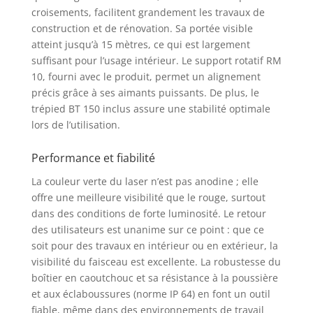
grâce à ses lignes
croisements, facilitent grandement les travaux de
laser horizontale et
construction et de rénovation. Sa portée visible
verticale de couleur
atteint jusqu’à 15 mètres, ce qui est largement
verte, très lumineuses,
suffisant pour l’usage intérieur. Le support rotatif RM
et ses deux points
10, fourni avec le produit, permet un alignement
d’aplomb verts. Ce
niveau laser donne
précis grâce à ses aimants puissants. De plus, le
des résultats précis,
trépied BT 150 inclus assure une stabilité optimale
de l’ordre de ± 0,3
lors de l’utilisation.
mm/m* pour les lignes
laser et ± 0,7 mm/m*
Performance et fiabilité
pour les points
d’aplomb. MISE À
La couleur verte du laser n’est pas anodine ; elle
L’APLOMB DE
offre une meilleure visibilité que le rouge, surtout
MONTANTS : cet
dans des conditions de forte luminosité. Le retour
instrument s’utilise
des utilisateurs est unanime sur ce point : que ce
également pour la
soit pour des travaux en intérieur ou en extérieur, la
mise à l’aplomb des
visibilité du faisceau est excellente. La robustesse du
montants des cloisons
boîtier en caoutchouc et sa résistance à la poussière
sèches avec le support
et aux éclaboussures (norme IP 64) en font un outil
RM 10, qu’il suffit de
fiable, même dans des environnements de travail
positionner au-dessus