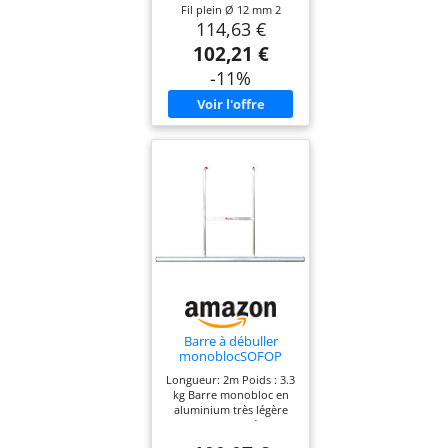
Fil plein Ø 12 mm 2
114,63 €
hauteurs de bras : 0,80
m ou 0,88 m.
102,21 €
-11%
Barre à débuller
monoblocSOFOP
TALIAPLAST
Longueur: 2m Poids : 3.3
Longueur 2m en
kg Barre monobloc en
aluminium Ø50 mm -
aluminium très légère
442333
pour lisser et débuller
les chapes liquides