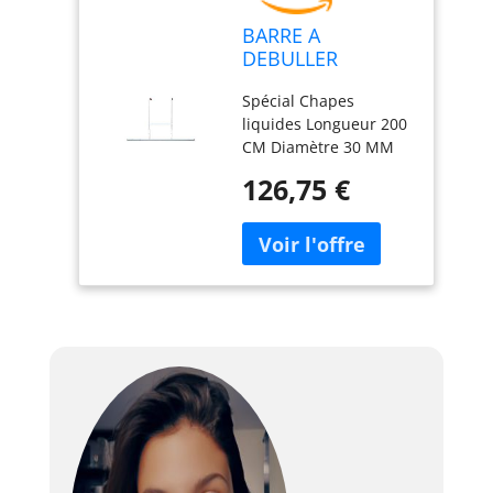
BARRE A
DEBULLER
TALIASOL 2,00M
Spécial Chapes
D.3CM (CHAPE)
liquides Longueur 200
CM Diamètre 30 MM
Fil plein Ø 12 mm 2
126,75 €
hauteurs de bras :
0,80 m ou 0,88 m.