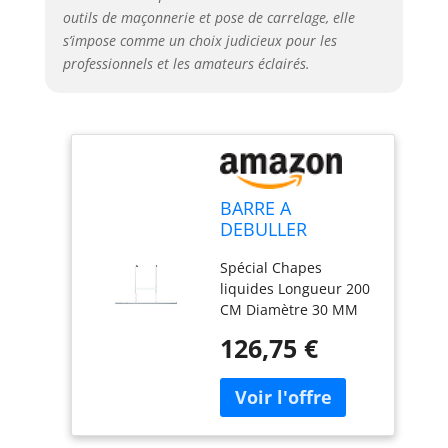
outils de maçonnerie et pose de carrelage, elle
s’impose comme un choix judicieux pour les
professionnels et les amateurs éclairés.
BARRE A
DEBULLER
TALIASOL 2,00M
Spécial Chapes
D.3CM (CHAPE)
liquides Longueur 200
CM Diamètre 30 MM
Fil plein Ø 12 mm 2
126,75 €
hauteurs de bras :
0,80 m ou 0,88 m.