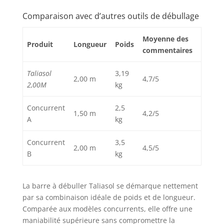
Comparaison avec d’autres outils de débullage
Moyenne des
Produit
Longueur
Poids
commentaires
Taliasol
3,19
2,00 m
4,7/5
2,00M
kg
Concurrent
2,5
1,50 m
4,2/5
A
kg
Concurrent
3,5
2,00 m
4,5/5
B
kg
La barre à débuller Taliasol se démarque nettement
par sa combinaison idéale de poids et de longueur.
Comparée aux modèles concurrents, elle offre une
maniabilité supérieure sans compromettre la