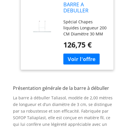
BARRE A
DEBULLER
TALIASOL 2,00M
Spécial Chapes
D.3CM (CHAPE)
liquides Longueur 200
CM Diamètre 30 MM
Fil plein Ø 12 mm 2
126,75 €
hauteurs de bras :
0,80 m ou 0,88 m.
Présentation générale de la barre à débuller
La barre à débuller Taliasol, modèle de 2,00 mètres
de longueur et d’un diamètre de 3 cm, se distingue
par sa robustesse et son efficacité. Fabriquée par
SOFOP Taliaplast, elle est conçue en matière fil, ce
qui lui confère une légèreté appréciable avec un