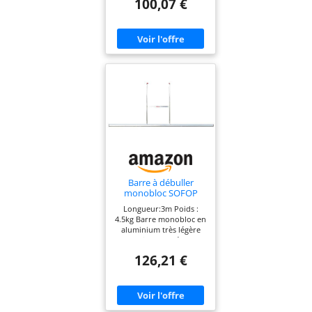
100,07 €
Barre à débuller
monobloc SOFOP
TALIAPLAST
Longueur:3m Poids :
Longueur 3m en
4.5kg Barre monobloc en
aluminium Diam. 50
aluminium très légère
mm - 442334
pour lisser et débuller
les chapes liquides Barre
126,21 €
à débuller monobloc en
aluminium Ø 50 mm
spéciale chapes liquides
SOFOP TALIAPLAST 4.5kg
Poids