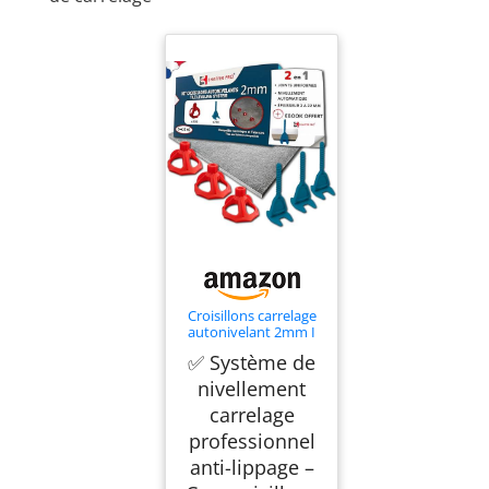
Croisillons carrelage
autonivelant 2mm I
SHAFFER PRO I
✅ Système de
Comptatible 20mm
nivellement
carrelage
professionnel
anti-lippage –