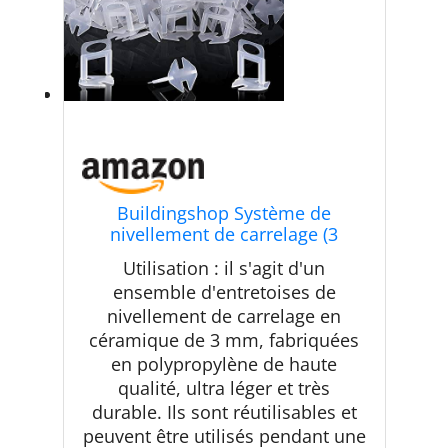
Buildingshop Système de
nivellement de carrelage (3
mm/lot de 2000) entretoises pour
Utilisation : il s'agit d'un
nivellement de carrelage à faire
ensemble d'entretoises de
soi-même pour carrelage de sol
nivellement de carrelage en
professionnel, carrelage en
céramique et pierre (3
céramique de 3 mm, fabriquées
en polypropylène de haute
qualité, ultra léger et très
durable. Ils sont réutilisables et
peuvent être utilisés pendant une