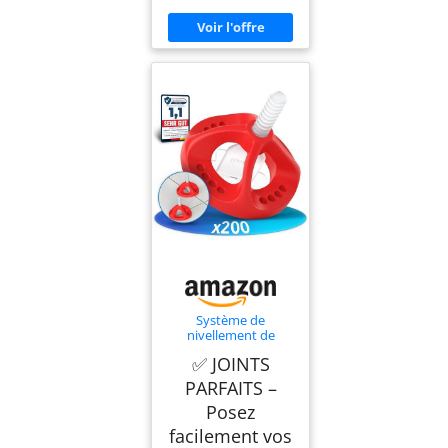
Système de
nivellement de
carrelage, joint 3 mm,
✅ JOINTS
entretoises de pose
PARFAITS –
Posez
facilement vos