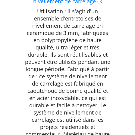
nivellement de carrelage (3
mm/lot de 2000) entretoises pour
Utilisation : il s'agit d'un
nivellement de carrelage à faire
ensemble d'entretoises de
soi-même pour carrelage de sol
nivellement de carrelage en
professionnel, carrelage en
céramique et pierre (3
céramique de 3 mm, fabriquées
en polypropylène de haute
qualité, ultra léger et très
durable. Ils sont réutilisables et
peuvent être utilisés pendant une
longue période. Fabriqué à partir
de : ce système de nivellement
de carrelage est fabriqué en
caoutchouc de bonne qualité et
en acier inoxydable, ce qui est
durable et facile à nettoyer. Le
système de nivellement de
carrelage est utilisé dans les
projets résidentiels et
commerciaux. Matériau de haute