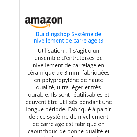
Buildingshop Système de
nivellement de carrelage (3
mm/lot de 2000) entretoises pour
Utilisation : il s'agit d'un
nivellement de carrelage à faire
ensemble d'entretoises de
soi-même pour carrelage de sol
nivellement de carrelage en
professionnel, carrelage en
céramique et pierre (3
céramique de 3 mm, fabriquées
en polypropylène de haute
qualité, ultra léger et très
durable. Ils sont réutilisables et
peuvent être utilisés pendant une
longue période. Fabriqué à partir
de : ce système de nivellement
de carrelage est fabriqué en
caoutchouc de bonne qualité et